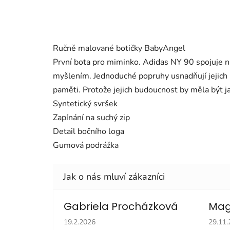
Ručně malované botičky BabyAngel
První bota pro miminko. Adidas NY 90 spojuje 
myšlením. Jednoduché popruhy usnadňují jejich 
paměti. Protože jejich budoucnost by měla být j
Syntetický svršek
Zapínání na suchý zip
Detail bočního loga
Gumová podrážka
Gabriela Procházková
Mag
Hodnocení obchodu je 5 z 5 hvězdiček.
Hodno
19.2.2026
29.11