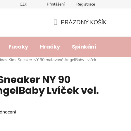
CZK
Přihlášení
Registrace
dajů
Doprava a platba
Lhůta pro vyřízení reklamace
R
PRÁZDNÝ KOŠÍK
NÁKUPNÍ
KOŠÍK
Fusaky
Hračky
Spinkání
Přebalo
idas Kids Sneaker NY 90 malované AngelBaby Lvíček
Sneaker NY 90
gelBaby Lvíček vel.
dnocení