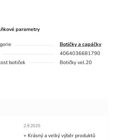
ňkové parametry
gorie
Botičky a capáčky
4064036681790
kost botiček
Botičky vel.20
hvězdiček.
Hodnocení obchodu je 5 z 5 hvězdiček.
2.9.2025
+ Krásný a velký výběr produktů