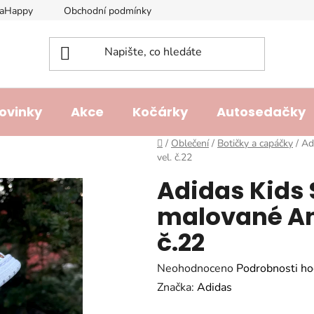
laHappy
Obchodní podmínky
Podmínky ochrany osobních ú
ovinky
Akce
Kočárky
Autosedačky
Domů
/
Oblečení
/
Botičky a capáčky
/
Ad
vel. č.22
Adidas Kids 
malované An
č.22
Průměrné
Neohodnoceno
Podrobnosti ho
hodnocení
Značka:
Adidas
produktu