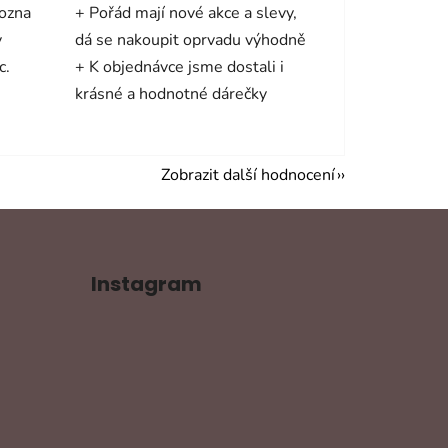
mozna
+ Pořád mají nové akce a slevy,
y
dá se nakoupit oprvadu výhodně
c.
+ K objednávce jsme dostali i
krásné a hodnotné dárečky
Zobrazit další hodnocení
Instagram