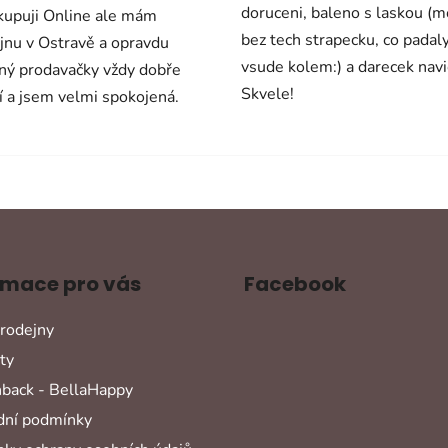
doruceni, baleno s laskou (
upuji Online ale mám
bez tech strapecku, co padal
jnu v Ostravě a opravdu
vsude kolem:) a darecek navi
ný prodavačky vždy dobře
Skvele!
í a jsem velmi spokojená.
rmace pro vás
Facebook
rodejny
ty
back - BellaHappy
ní podmínky