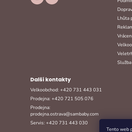
Podmín
Doprav
Lhůta 
Reklam
Vrácení
Velko
Veletr
Služba
Další kontakty
Velkoobchod: +420 731 443 031
Prodejna: +420 721 505 076
Prodejna:
prodejna.ostrava@sambaby.com
Servis: +420 731 443 030
Tento web p