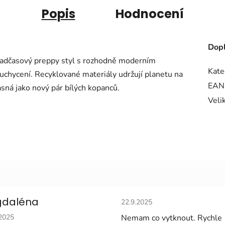
Popis
Hodnocení
Dopl
nadčasový preppy styl s rozhodně moderním
Kate
uchycení. Recyklované materiály udržují planetu na
EAN
asná jako nový pár bílých kopanců.
Veli
Hodnocení obchodu je 5 z 5 
daléna
22.9.2025
cení obchodu je 5 z 5 hvězdiček.
.2025
Nemam co vytknout. Rychle