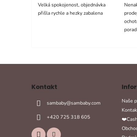
Velká spokojenost, objednávka
Nenak
přišla rychle a hezky zabalena
prode
ochot
porad
Z
á
Kontakt
Info
p
a
Naše p
sambaby
@
sambaby.com
t
Kontak
í
+420 725 318 605
❤️Cash
Obchod