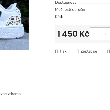
Dostupnost
je
Možnosti doručení
0,0
Kód:
z
5
hvězdiček.
1 450 Kč
Měrná cena:
Tisk
Zeptat se
ovné zdrama!