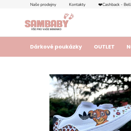
Přejít
Naše prodejny
Kontakty
❤️Cashback - Bel
na
obsah
Dárkové poukázky
OUTLET
N