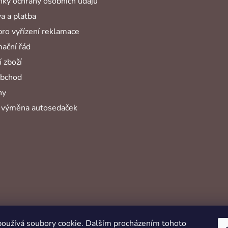
ky ochrany osobních údajů
a a platba
pro vyřízení reklamace
ační řád
 zboží
obchod
hy
 výměna autosedaček
oužívá soubory cookie. Dalším procházením tohoto