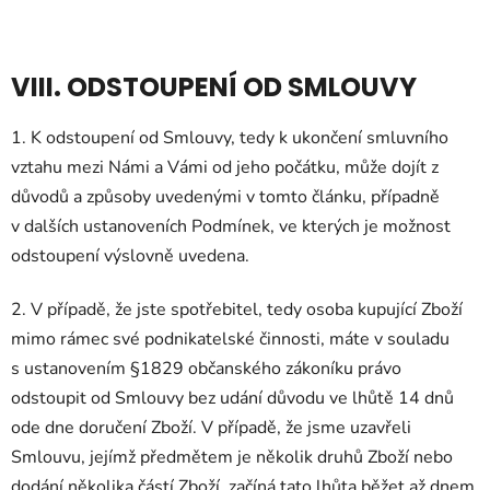
VIII. ODSTOUPENÍ OD SMLOUVY
1. K odstoupení od Smlouvy, tedy k ukončení smluvního
vztahu mezi Námi a Vámi od jeho počátku, může dojít z
důvodů a způsoby uvedenými v tomto článku, případně
v dalších ustanoveních Podmínek, ve kterých je možnost
odstoupení výslovně uvedena.
2.
V případě, že jste spotřebitel, tedy osoba kupující Zboží
mimo rámec své podnikatelské činnosti, máte v souladu
s ustanovením §1829 občanského zákoníku právo
odstoupit od Smlouvy bez udání důvodu ve lhůtě 14 dnů
ode dne doručení Zboží. V případě, že jsme uzavřeli
Smlouvu, jejímž předmětem je několik druhů Zboží nebo
dodání několika částí Zboží, začíná tato lhůta běžet až dnem