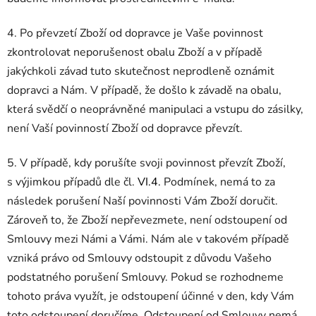
4.
Po převzetí Zboží od dopravce je Vaše povinnost
zkontrolovat neporušenost obalu Zboží a v případě
jakýchkoli závad tuto skutečnost neprodleně oznámit
dopravci a Nám. V případě, že došlo k závadě na obalu,
která svědčí o neoprávněné manipulaci a vstupu do zásilky,
není Vaší povinností Zboží od dopravce převzít.
5. V případě, kdy porušíte svoji povinnost převzít Zboží,
s výjimkou případů dle čl.
VI.
4.
Podmínek, nemá to za
následek porušení Naší povinnosti Vám Zboží doručit.
Zároveň to, že Zboží nepřevezmete, není odstoupení od
Smlouvy mezi Námi a Vámi. Nám ale v takovém případě
vzniká právo od Smlouvy odstoupit z důvodu Vašeho
podstatného porušení Smlouvy. Pokud se rozhodneme
tohoto práva využít, je odstoupení účinné v den, kdy Vám
toto odstoupení doručíme. Odstoupení od Smlouvy nemá