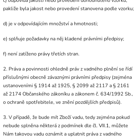
c) odpovídá jakosti nebo provedení dohodnutého vzorku,
pakliže byla jakost nebo provedení stanovena podle vzorku;
d) je v odpovídajícím množství a hmotnosti;
e) splňuje požadavky na něj kladené právními předpisy;
f) není zatíženo právy třetích stran.
2. Práva a povinnosti ohledně práv z vadného plnění se řídí
příslušnými obecně závaznými právními předpisy (zejména
ustanoveními § 1914 až 1925, § 2099 až 2117 a § 2161
až 2174 Občanského zákoníku a zákonem č. 634/1992 Sb.,
o ochraně spotřebitele, ve znění pozdějších předpisů).
3. V případě, že bude mít Zboží vadu, tedy zejména pokud
nebude splněna některá z podmínek dle čl.
VII.1
, můžete
Nám takovou vadu oznámit a uplatnit práva z vadného