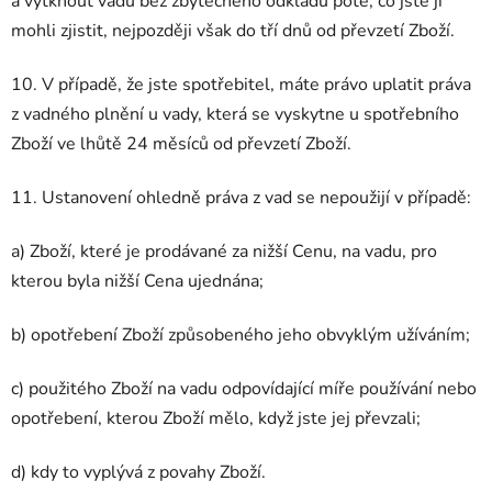
a vytknout vadu bez zbytečného odkladu poté, co jste ji
mohli zjistit, nejpozději však do tří dnů od převzetí Zboží.
10. V případě, že jste spotřebitel, máte právo uplatit práva
z vadného plnění u vady, která se vyskytne u spotřebního
Zboží ve lhůtě 24 měsíců od převzetí Zboží.
11. Ustanovení ohledně práva z vad se nepoužijí v případě:
a) Zboží, které je prodávané za nižší Cenu, na vadu, pro
kterou byla nižší Cena ujednána;
b) opotřebení Zboží způsobeného jeho obvyklým užíváním;
c) použitého Zboží na vadu odpovídající míře používání nebo
opotřebení, kterou Zboží mělo, když jste jej převzali;
d) kdy to vyplývá z povahy Zboží.