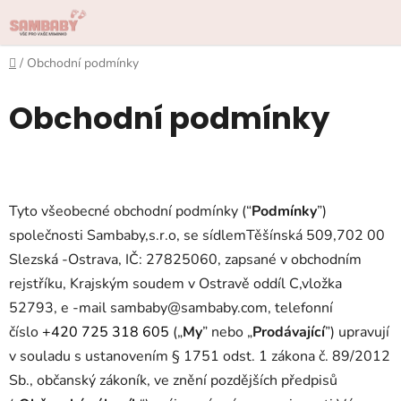
Přejít
na
obsah
Domů
/
Obchodní podmínky
Obchodní podmínky
Tyto všeobecné obchodní podmínky (“
Podmínky
”)
společnosti
Sambaby,s.r.o
, se sídlem
Těšínská 509,702 00
Slezská -Ostrava, IČ: 27825060, zapsané v obchodním
rejstříku, Krajským soudem v Ostravě oddíl C,vložka
52793,
e -mail sambaby@sambaby.com,
telefonní
číslo
+420 725 318 605
(„
My
” nebo „
Prodávající
”) upravují
v souladu s ustanovením § 1751 odst. 1 zákona č. 89/2012
Sb., občanský zákoník, ve znění pozdějších předpisů