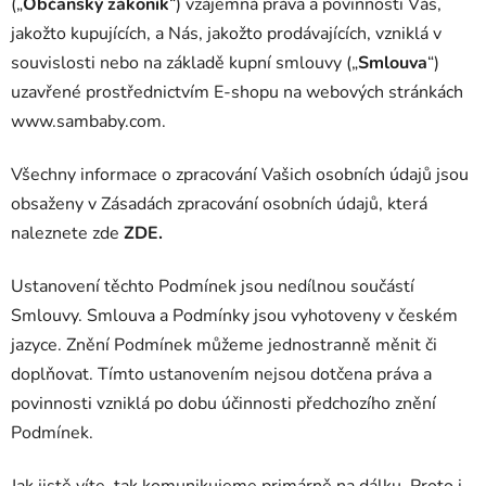
(„
Občanský zákoník
“) vzájemná práva a povinnosti Vás,
jakožto kupujících, a Nás, jakožto prodávajících, vzniklá v
souvislosti nebo na základě kupní smlouvy („
Smlouva
“)
uzavřené prostřednictvím E-shopu na webových stránkách
www.sambaby.com.
Všechny informace o zpracování Vašich osobních údajů jsou
obsaženy v Zásadách zpracování osobních údajů, která
naleznete zde
ZDE.
Ustanovení těchto Podmínek jsou nedílnou součástí
Smlouvy. Smlouva a Podmínky jsou vyhotoveny v českém
jazyce. Znění Podmínek můžeme jednostranně měnit či
doplňovat. Tímto ustanovením nejsou dotčena práva a
povinnosti vzniklá po dobu účinnosti předchozího znění
Podmínek.
Jak jistě víte, tak komunikujeme primárně na dálku. Proto i