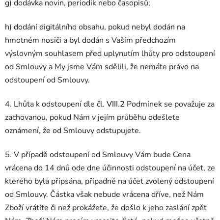
g) dodávka novin, periodik nebo časopisů;
h) dodání digitálního obsahu, pokud nebyl dodán na
hmotném nosiči a byl dodán s Vaším předchozím
výslovným souhlasem před uplynutím lhůty pro odstoupení
od Smlouvy a My jsme Vám sdělili, že nemáte právo na
odstoupení od Smlouvy.
4. Lhůta k odstoupení dle čl.
VIII.2
Podmínek se považuje za
zachovanou, pokud Nám v jejím průběhu odešlete
oznámení, že od Smlouvy odstupujete.
5. V případě odstoupení od Smlouvy Vám bude Cena
vrácena do 14 dnů ode dne účinnosti odstoupení na účet, ze
kterého byla připsána, případně na účet zvolený odstoupení
od Smlouvy. Částka však nebude vrácena dříve, než Nám
Zboží vrátíte či než prokážete, že došlo k jeho zaslání zpět