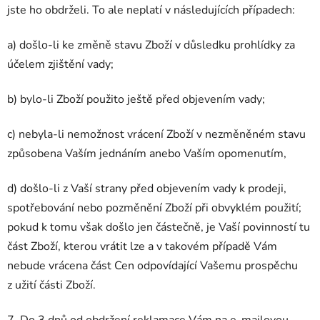
jste ho obdrželi. To ale neplatí v následujících případech:
a) došlo-li ke změně stavu Zboží v důsledku prohlídky za
účelem zjištění vady;
b) bylo-li Zboží použito ještě před objevením vady;
c) nebyla-li nemožnost vrácení Zboží v nezměněném stavu
způsobena Vaším jednáním anebo Vaším opomenutím,
d) došlo-li z Vaší strany před objevením vady k prodeji,
spotřebování nebo pozměnění Zboží při obvyklém použití;
pokud k tomu však došlo jen částečně, je Vaší povinností tu
část Zboží, kterou vrátit lze a v takovém případě Vám
nebude vrácena část Cen odpovídající Vašemu prospěchu
z užití části Zboží.
7. Do 3 dnů od obdržení reklamace Vám na e-mailovou