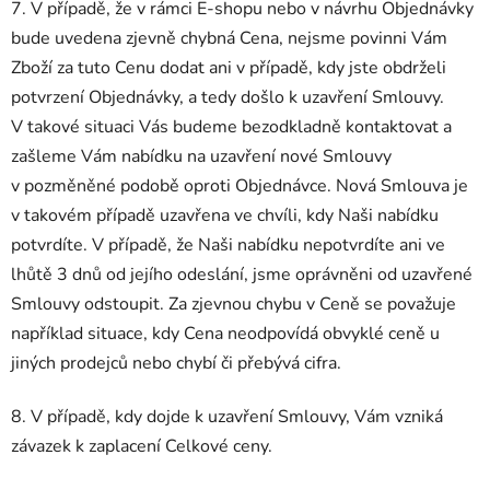
7. V případě, že v rámci E-shopu nebo v návrhu Objednávky
bude uvedena zjevně chybná Cena, nejsme povinni Vám
Zboží za tuto Cenu dodat ani v případě, kdy jste obdrželi
potvrzení Objednávky, a tedy došlo k uzavření Smlouvy.
V takové situaci Vás budeme bezodkladně kontaktovat a
zašleme Vám nabídku na uzavření nové Smlouvy
v pozměněné podobě oproti Objednávce. Nová Smlouva je
v takovém případě uzavřena ve chvíli, kdy Naši nabídku
potvrdíte. V případě, že Naši nabídku nepotvrdíte ani ve
lhůtě 3 dnů od jejího odeslání, jsme oprávněni od uzavřené
Smlouvy odstoupit. Za zjevnou chybu v Ceně se považuje
například situace, kdy Cena neodpovídá obvyklé ceně u
jiných prodejců nebo chybí či přebývá cifra.
8. V případě, kdy dojde k uzavření Smlouvy, Vám vzniká
závazek k zaplacení Celkové ceny.