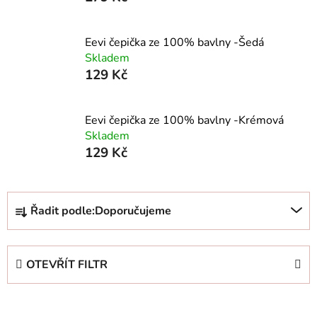
Eevi čepička ze 100% bavlny -Šedá
Skladem
129 Kč
Eevi čepička ze 100% bavlny -Krémová
Skladem
129 Kč
Ř
Řadit podle:
Doporučujeme
a
z
e
OTEVŘÍT FILTR
n
í
V
p