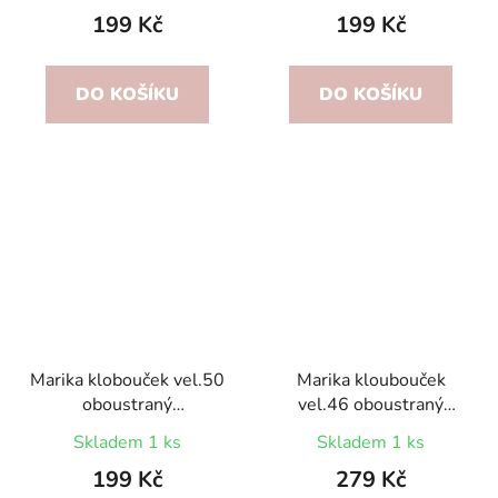
199 Kč
199 Kč
DO KOŠÍKU
DO KOŠÍKU
Marika klobouček vel.50
Marika kloubouček
oboustraný
vel.46 oboustraný
Smetanový/vzor
červený s
Skladem 1 ks
Skladem 1 ks
kytičky/puntíky
199 Kč
279 Kč