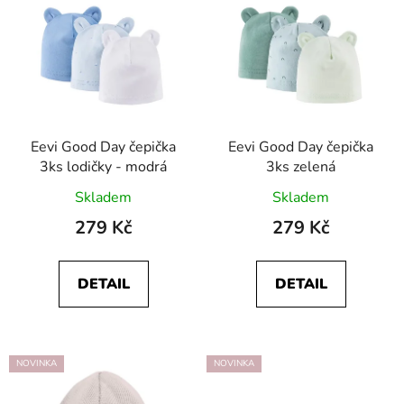
ý
r
p
o
i
d
s
u
p
k
r
t
o
Eevi Good Day čepička
Eevi Good Day čepička
ů
3ks lodičky - modrá
3ks zelená
d
u
Skladem
Skladem
k
279 Kč
279 Kč
t
ů
DETAIL
DETAIL
NOVINKA
NOVINKA