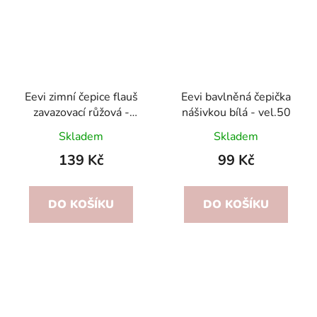
Eevi zimní čepice flauš
Eevi bavlněná čepička
zavazovací růžová -
nášivkou bílá - vel.50
vel.62
Skladem
Skladem
139 Kč
99 Kč
DO KOŠÍKU
DO KOŠÍKU