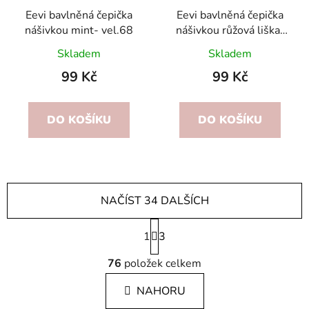
Eevi bavlněná čepička
Eevi bavlněná čepička
nášivkou mint- vel.68
nášivkou růžová liška-
vel.68
Skladem
Skladem
99 Kč
99 Kč
DO KOŠÍKU
DO KOŠÍKU
NAČÍST 34 DALŠÍCH
S
1
t
3
r
O
á
76
položek celkem
v
n
l
k
NAHORU
á
o