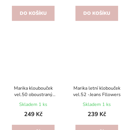
DO KOŠÍKU
DO KOŠÍKU
Marika kloubouček
Marika letní klobouček
vel.50 oboustraný
vel.52 -Jeans Fllowers
černý/bílý s razítky
Skladem 1 ks
Skladem 1 ks
249 Kč
239 Kč