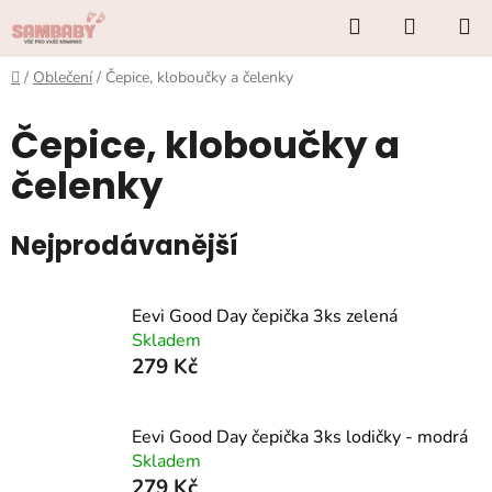
Přejít
Hledat
NÁKUP
na
KOŠÍK
obsah
Domů
/
Oblečení
/
Čepice, kloboučky a čelenky
Čepice, kloboučky a
čelenky
Nejprodávanější
Eevi Good Day čepička 3ks zelená
Skladem
279 Kč
Eevi Good Day čepička 3ks lodičky - modrá
Skladem
279 Kč