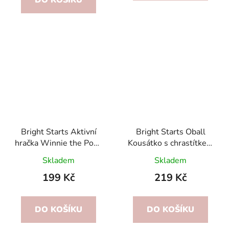
DO KOŠÍKU
Bright Starts Aktivní
Bright Starts Oball
hračka Winnie the Pooh
Kousátko s chrastítkem
Busy Bear 0m+
Winnie the Pooh Hunny
Skladem
Skladem
set 2ks 0m+
199 Kč
219 Kč
DO KOŠÍKU
DO KOŠÍKU