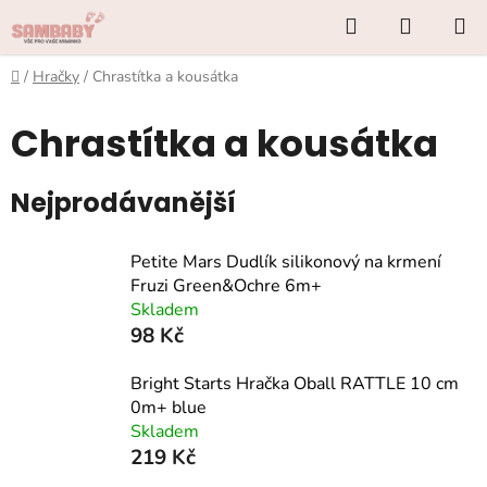
Přejít
Hledat
NÁKUP
na
KOŠÍK
obsah
Domů
/
Hračky
/
Chrastítka a kousátka
Chrastítka a kousátka
Nejprodávanější
Petite Mars Dudlík silikonový na krmení
Fruzi Green&Ochre 6m+
Skladem
98 Kč
Bright Starts Hračka Oball RATTLE 10 cm
0m+ blue
Skladem
219 Kč