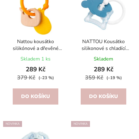
p
o
i
d
s
u
p
k
r
t
o
Nattou kousátko
NATTOU Kousátko
ů
silikónové a dřevěné
silikonové s chladící
d
Ananas
částí bez BPA modrá
u
Skladem 1 ks
Skladem
myška
k
289 Kč
289 Kč
t
379 Kč
359 Kč
(–23 %)
(–19 %)
ů
DO KOŠÍKU
DO KOŠÍKU
NOVINKA
NOVINKA