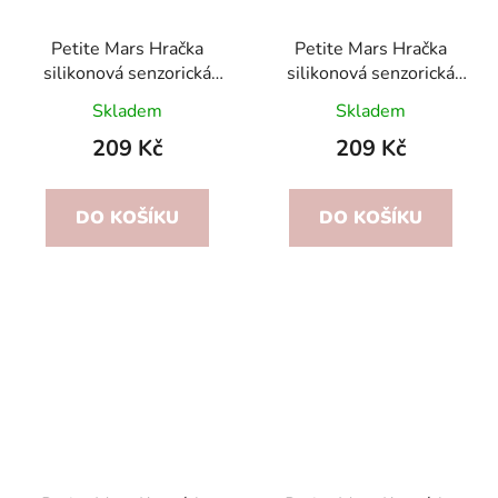
Petite Mars Hračka
Petite Mars Hračka
silikonová senzorická
silikonová senzorická
Crazy rocket Frosted
Crazy rocket Misty
Skladem
Skladem
Sky 10m+
Green 10m+
209 Kč
209 Kč
DO KOŠÍKU
DO KOŠÍKU