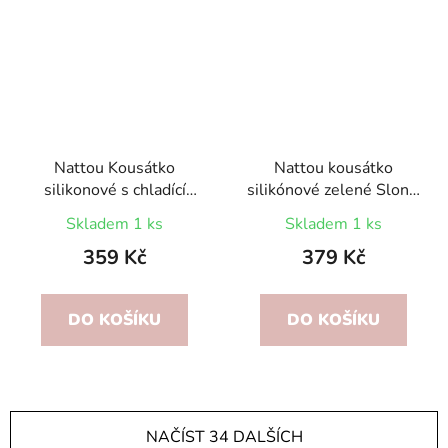
Nattou Kousátko
Nattou kousátko
silikonové s chladící
silikónové zelené Sloník
částí Růžový Sloník
a Kačenka
Skladem 1 ks
Skladem 1 ks
359 Kč
379 Kč
DO KOŠÍKU
DO KOŠÍKU
NAČÍST 34 DALŠÍCH