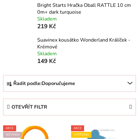
Bright Starts Hračka Oball RATTLE 10 cm
0m+ dark turquoise
Skladem
219 Kč
Suavinex kousátko Wonderland Králíček -
Krémové
Skladem
149 Kč
Ř
Řadit podle:
Doporučujeme
a
z
e
OTEVŘÍT FILTR
n
í
V
p
AKCE
AKCE
ý
r
NOVINKA
VÝPRODEJ