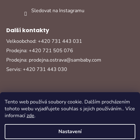
Sledovat na Instagramu
Další kontakty
Velkoobchod: +420 731 443 031
Prodejna: +420 721 505 076
Prodejna: prodejna.ostrava@sambaby.com
Servis: +420 731 443 030
Tento web používá soubory cookie. Dalším procházením
tohoto webu vyjadřujete souhlas s jejich používáním.. Více
informací
zde
.
Vytvořil Shoptet
Copyright 2026
Sambaby
. Všechna práva
Nastavení
vyhrazena.