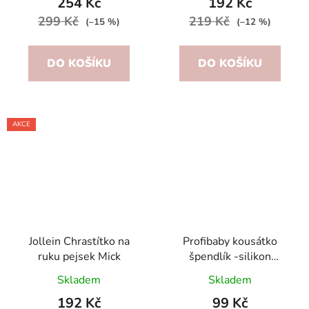
254 Kč
192 Kč
299 Kč
219 Kč
(–15 %)
(–12 %)
DO KOŠÍKU
DO KOŠÍKU
AKCE
Jollein Chrastítko na
Profibaby kousátko
ruku pejsek Mick
špendlík -silikon
černobílé
Skladem
Skladem
192 Kč
99 Kč