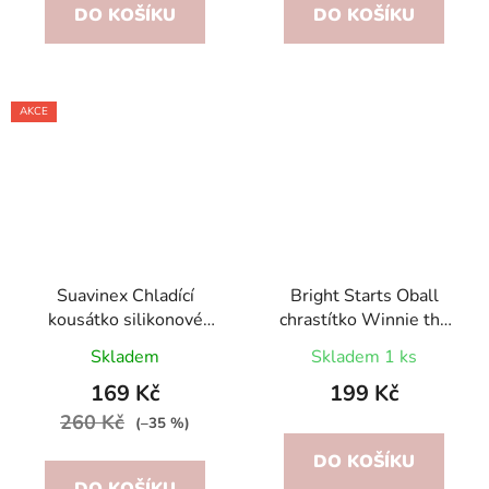
DO KOŠÍKU
DO KOŠÍKU
AKCE
Suavinex Chladící
Bright Starts Oball
kousátko silikonové
chrastítko Winnie the
Růžové
Pooh Jingle & Shake
Skladem
Skladem 1 ks
0m+
169 Kč
199 Kč
260 Kč
(–35 %)
DO KOŠÍKU