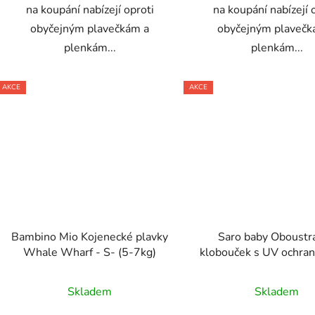
na koupání nabízejí oproti
na koupání nabízejí 
obyčejným plavečkám a
obyčejným plavečk
plenkám...
plenkám...
AKCE
AKCE
Bambino Mio Kojenecké plavky
Saro baby Oboustr
Whale Wharf - S- (5-7kg)
klobouček s UV ochra
la Vie
Skladem
Skladem