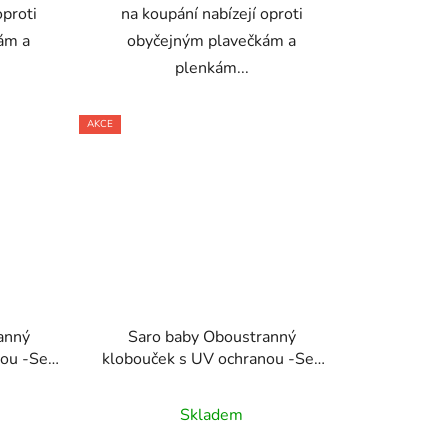
oproti
na koupání nabízejí oproti
ám a
obyčejným plavečkám a
plenkám...
AKCE
anný
Saro baby Oboustranný
nou -Sea
klobouček s UV ochranou -Sea
Wonders
Skladem