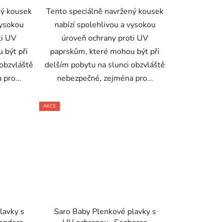
ný kousek
Tento speciálně navržený kousek
vysokou
nabízí spolehlivou a vysokou
ti UV
úroveň ochrany proti UV
 být při
paprskům, které mohou být při
 obzvláště
delším pobytu na slunci obzvláště
pro...
nebezpečné, zejména pro...
AKCE
lavky s
Saro Baby Plenkové plavky s