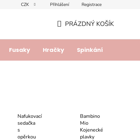
CZK
Přihlášení
Registrace
dajů
Doprava a platba
Lhůta pro vyřízení reklamace
R
PRÁZDNÝ KOŠÍK
NÁKUPNÍ
KOŠÍK
Fusaky
Hračky
Spinkání
Přebalo
Nafukovací
Bambino
sedačka
Mio
s
Kojenecké
opěrkou
plavky