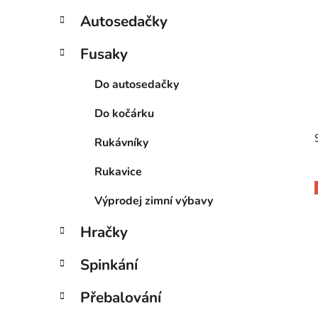
p
Autosedačky
a
n
Fusaky
e
Do autosedačky
l
Do kočárku
Rukávníky
Rukavice
Výprodej zimní výbavy
Hračky
Spinkání
Přebalování