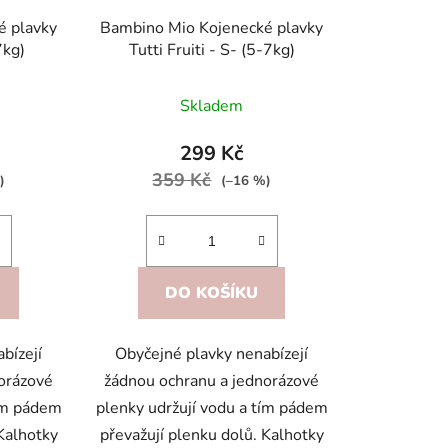
k
é plavky
Bambino Mio Kojenecké plavky
t
7kg)
Tutti Fruiti - S- (5-7kg)
ů
Skladem
299 Kč
359 Kč
)
(–16 %)
DO KOŠÍKU
bízejí
Obyčejné plavky nenabízejí
orázové
žádnou ochranu a jednorázové
tím pádem
plenky udržují vodu a tím pádem
 Kalhotky
převažují plenku dolů. Kalhotky