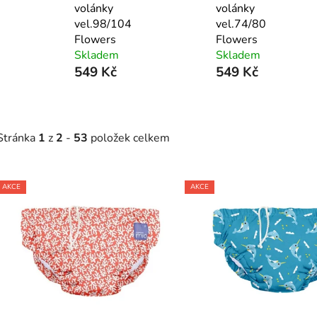
volánky
volánky
vel.98/104
vel.74/80
Flowers
Flowers
Skladem
Skladem
549 Kč
549 Kč
Stránka
1
z
2
-
53
položek celkem
V
AKCE
AKCE
ý
p
i
s
p
r
o