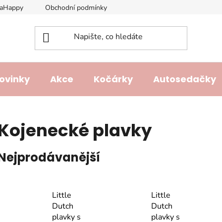
laHappy
Obchodní podmínky
Podmínky ochrany osobních ú
ovinky
Akce
Kočárky
Autosedačky
Kojenecké plavky
Nejprodávanější
Little
Little
Dutch
Dutch
plavky s
plavky s