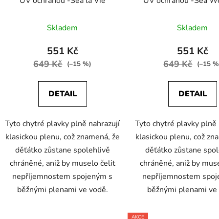
UV ochranou -Sea la Vie
UV ochranou -Sea W
Skladem
Skladem
551 Kč
551 Kč
649 Kč
649 Kč
(–15 %)
(–15 %
DETAIL
DETAIL
Tyto chytré plavky plně nahrazují
Tyto chytré plavky plně 
klasickou plenu, což znamená, že
klasickou plenu, což zn
děťátko zůstane spolehlivě
děťátko zůstane spol
chráněné, aniž by muselo čelit
chráněné, aniž by muse
nepříjemnostem spojeným s
nepříjemnostem spoj
běžnými plenami ve vodě.
běžnými plenami ve
AKCE