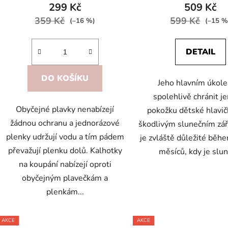
299 Kč
509 Kč
359 Kč
599 Kč
(–16 %)
(–15 %
DETAIL
DO KOŠÍKU
Jeho hlavním úkole
spolehlivě chránit 
Obyčejné plavky nenabízejí
pokožku dětské hlavič
žádnou ochranu a jednorázové
škodlivým slunečním zář
plenky udržují vodu a tím pádem
je zvláště důležité běhe
převažují plenku dolů. Kalhotky
měsíců, kdy je slun
na koupání nabízejí oproti
obyčejným plavečkám a
plenkám...
AKCE
AKCE