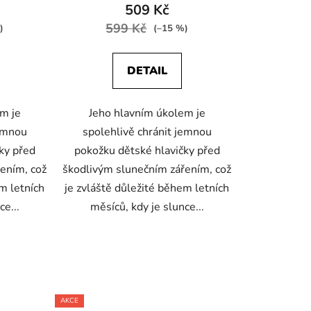
509 Kč
599 Kč
)
(–15 %)
DETAIL
m je
Jeho hlavním úkolem je
jemnou
spolehlivě chránit jemnou
ky před
pokožku dětské hlavičky před
ením, což
škodlivým slunečním zářením, což
m letních
je zvláště důležité během letních
ce...
měsíců, kdy je slunce...
AKCE