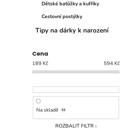
Dětské baťůžky a kufříky
Cestovní postýlky
Tipy na dárky k narození
Cena
189
Kč
594
Kč
Na skladě
53
ROZBALIT FILTR