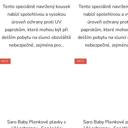
Tento speciálně navržený kousek
Tento speciálně navrže
nabízí spolehlivou a vysokou
nabízí spolehlivou a 
úroveň ochrany proti UV
úroveň ochrany pro
paprskům, které mohou být při
paprskům, které mohou
delším pobytu na slunci obzvláště
delším pobytu na slunci
nebezpečné, zejména pro...
nebezpečné, zejména 
AKCE
AKCE
Saro Baby Plenkové plavky s
Saro Baby Plenkové p