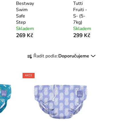
Bestway
Tutti
Swim
Fruiti -
Safe
S- (5-
Step
7kg)
Skladem
Skladem
269 Kč
299 Kč
Ř
Řadit podle:
Doporučujeme
a
z
e
AKCE
n
í
p
r
o
d
u