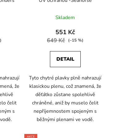
onders
UV ochranou -Seahorse
Skladem
551 Kč
649 Kč
)
(–15 %)
DETAIL
nahrazují
Tyto chytré plavky plně nahrazují
amená, že
klasickou plenu, což znamená, že
ehlivě
děťátko zůstane spolehlivě
lo čelit
chráněné, aniž by muselo čelit
eným s
nepříjemnostem spojeným s
 vodě.
běžnými plenami ve vodě.
AKCE