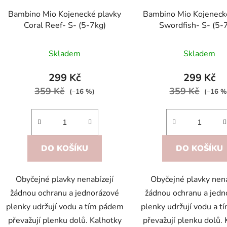
d
Bambino Mio Kojenecké plavky
Bambino Mio Kojeneck
u
Coral Reef- S- (5-7kg)
Swordfish- S- (5-
k
t
Skladem
Skladem
ů
299 Kč
299 Kč
359 Kč
359 Kč
(–16 %)
(–16 %
DO KOŠÍKU
DO KOŠÍKU
Obyčejné plavky nenabízejí
Obyčejné plavky nena
žádnou ochranu a jednorázové
žádnou ochranu a jedn
plenky udržují vodu a tím pádem
plenky udržují vodu a 
převažují plenku dolů. Kalhotky
převažují plenku dolů.