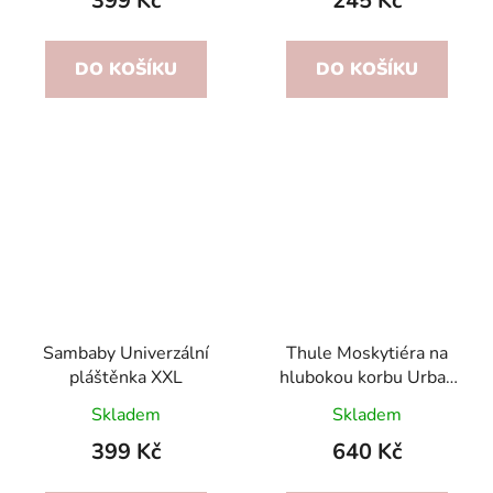
399 Kč
245 Kč
DO KOŠÍKU
DO KOŠÍKU
Sambaby Univerzální
Thule Moskytiéra na
pláštěnka XXL
hlubokou korbu Urban
Glide 3 / Glide 4
Skladem
Skladem
399 Kč
640 Kč