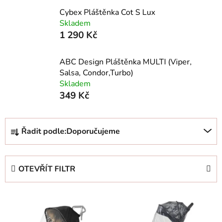
Cybex Pláštěnka Cot S Lux
Skladem
1 290 Kč
ABC Design Pláštěnka MULTI (Viper,
Salsa, Condor,Turbo)
Skladem
349 Kč
Ř
Řadit podle:
Doporučujeme
a
z
e
OTEVŘÍT FILTR
n
í
V
p
ý
r