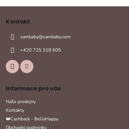
v
l
Z
á
á
d
Kontakt
p
a
a
c
sambaby
@
sambaby.com
t
í
í
p
+420 725 318 605
r
v
k
y
v
ý
Informace pro vás
p
i
Naše prodejny
s
u
Kontakty
❤️Cashback - BellaHappy
Obchodní podmínky