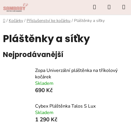
Přejít
Hledat
NÁKUP
na
KOŠÍK
obsah
Domů
/
Kočárky
/
Příslušenství ke kočárku
/
Pláštěnky a síťky
Pláštěnky a síťky
Nejprodávanější
Zopa Univerzální pláštěnka na tříkolový
kočárek
Skladem
690 Kč
Cybex Pláštěnka Talos S Lux
Skladem
1 290 Kč