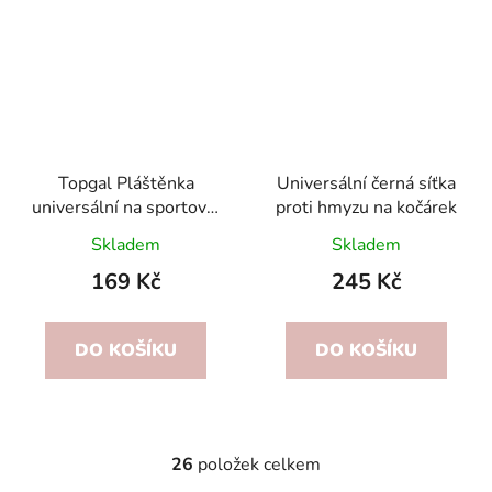
Topgal Pláštěnka
Universální černá síťka
universální na sportovní
proti hmyzu na kočárek
kočárek
Skladem
Skladem
169 Kč
245 Kč
DO KOŠÍKU
DO KOŠÍKU
26
položek celkem
O