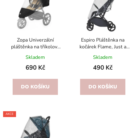
p
o
i
d
s
u
p
k
r
t
o
Zopa Univerzální
Espiro Pláštěnka na
ů
pláštěnka na tříkolový
kočárek Flame, Just a
d
kočárek
Pop
u
Skladem
Skladem
k
690 Kč
490 Kč
t
ů
DO KOŠÍKU
DO KOŠÍKU
AKCE