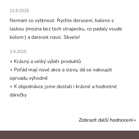
Hodnocení obchodu je 5 z 5 hvězdiček.
22.9.2025
Nemam co vytknout. Rychle doruceni, baleno s
laskou (mozna bez tech strapecku, co padaly vsude
kolem:) a darecek navic. Skvele!
Hodnocení obchodu je 5 z 5 hvězdiček.
2.9.2025
+ Krásný a velký výběr produktů
+ Pořád mají nové akce a slevy, dá se nakoupit
oprvadu výhodně
+ K objednávce jsme dostali i krásné a hodnotné
dárečky
Zobrazit další hodnocení
Z