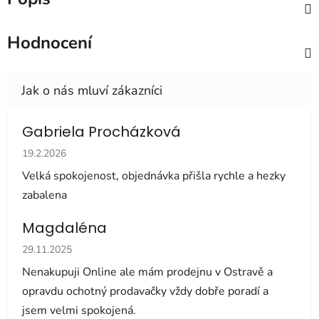
Hodnocení
Gabriela Procházková
Hodnocení obchodu je 5 z 5 hvězdiček.
19.2.2026
Velká spokojenost, objednávka přišla rychle a hezky
zabalena
Magdaléna
Hodnocení obchodu je 5 z 5 hvězdiček.
29.11.2025
Nenakupuji Online ale mám prodejnu v Ostravě a
opravdu ochotný prodavačky vždy dobře poradí a
jsem velmi spokojená.