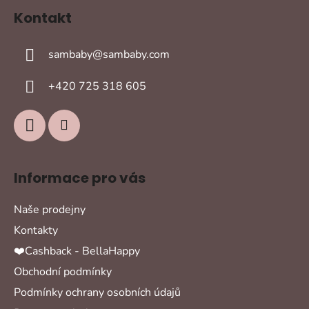
á
Kontakt
p
a
sambaby
@
sambaby.com
t
í
+420 725 318 605
Informace pro vás
Naše prodejny
Kontakty
❤️Cashback - BellaHappy
Obchodní podmínky
Podmínky ochrany osobních údajů