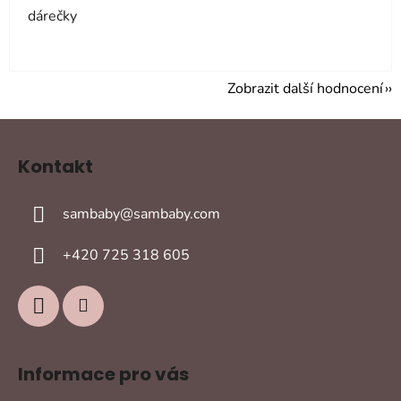
dárečky
Zobrazit další hodnocení
Z
á
Kontakt
p
a
sambaby
@
sambaby.com
t
í
+420 725 318 605
Informace pro vás