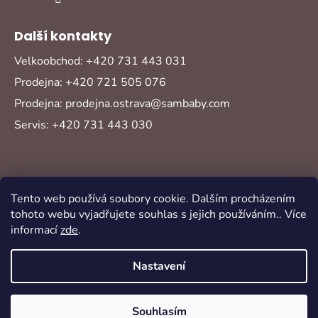
Další kontakty
Velkoobchod: +420 731 443 031
Prodejna: +420 721 505 076
Prodejna: prodejna.ostrava@sambaby.com
Servis: +420 731 443 030
Tento web používá soubory cookie. Dalším procházením
tohoto webu vyjadřujete souhlas s jejich používáním.. Více
informací
zde
.
Vytvořil Shoptet
Copyright 2026
Sambaby
. Všechna práva
Nastavení
vyhrazena.
Souhlasím