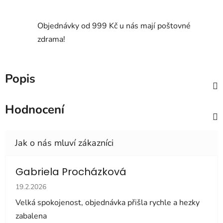
Objednávky od 999 Kč u nás mají poštovné
zdrama!
Popis
Hodnocení
Gabriela Procházková
Hodnocení obchodu je 5 z 5 hvězdiček.
19.2.2026
Velká spokojenost, objednávka přišla rychle a hezky
zabalena