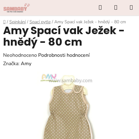
Přejít
Hledat
NÁKUP
na
KOŠÍK
obsah
Domů
/
Spinkání
/
Spací pytle
/
Amy Spací vak Ježek - hnědý - 80 cm
Amy Spací vak Ježek -
hnědý - 80 cm
Průměrné
Neohodnoceno
Podrobnosti hodnocení
hodnocení
Značka:
Amy
produktu
je
0,0
z
5
hvězdiček.