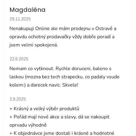
Magdaléna
Hodnocení obchodu je 5 z 5 hvězdiček.
29.11.2025
Nenakupuji Online ale mám prodejnu v Ostravě a
opravdu ochotný prodavačky vždy dobře poradí a
jsem velmi spokojená.
Hodnocení obchodu je 5 z 5 hvězdiček.
22.9.2025
Nemam co vytknout. Rychle doruceni, baleno s
laskou (mozna bez tech strapecku, co padaly vsude
kolem:) a darecek navic. Skvele!
Hodnocení obchodu je 5 z 5 hvězdiček.
2.9.2025
+ Krásný a velký výběr produktů
+ Pořád mají nové akce a slevy, dá se nakoupit
oprvadu výhodně
+ K objednávce jsme dostali i krásné a hodnotné