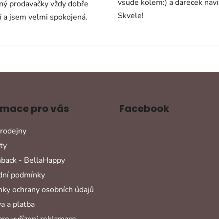
vsude kolem:) a darecek navi
ný prodavačky vždy dobře
Skvele!
í a jsem velmi spokojená.
rmace pro vás
Facebook
rodejny
ty
back - BellaHappy
ní podmínky
ky ochrany osobních údajů
a a platba
pro vyřízení reklamace