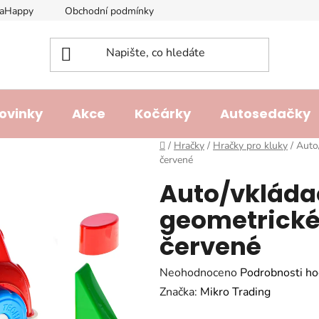
laHappy
Obchodní podmínky
Podmínky ochrany osobních ú
ovinky
Akce
Kočárky
Autosedačky
Domů
/
Hračky
/
Hračky pro kluky
/
Auto
červené
Auto/vkláda
geometrické 
červené
Průměrné
Neohodnoceno
Podrobnosti ho
hodnocení
Značka:
Mikro Trading
produktu