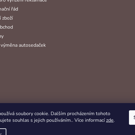
ační řád
 zboží
obchod
hy
 výměna autosedaček
oužívá soubory cookie. Dalším procházením tohoto
jete souhlas s jejich používáním.. Více informací
zde
.