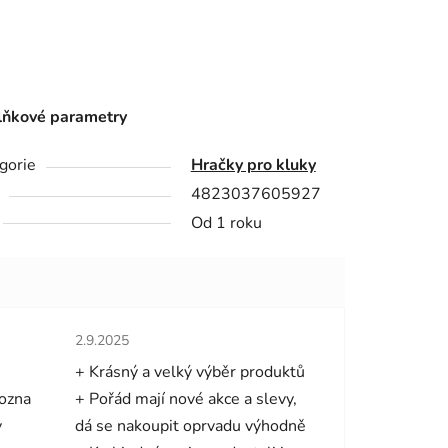
ňkové parametry
gorie
Hračky pro kluky
4823037605927
Od 1 roku
hvězdiček.
Hodnocení obchodu je 5 z 5 hvězdiček.
2.9.2025
+ Krásný a velký výběr produktů
mozna
+ Pořád mají nové akce a slevy,
y
dá se nakoupit oprvadu výhodně