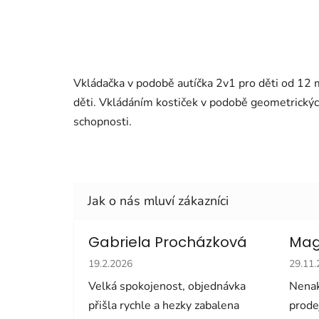
Vkládačka v podobě autíčka 2v1 pro děti od 12 m
děti. Vkládáním kostiček v podobě geometrických 
schopnosti.
Gabriela Procházková
Mag
Hodnocení obchodu je 5 z 5 hvězdiček.
Hodno
19.2.2026
29.11
Velká spokojenost, objednávka
Nenak
přišla rychle a hezky zabalena
prode