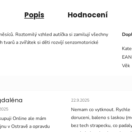
Popis
Hodnocení
ěsíců. Roztomilý vzhled autíčka si zamilují všechny
Dopl
tvarů a zvířátek si děti rozvíjí senzomotorické
Kate
EAN
Věk
Hodnocení obchodu je 5 z 5 
daléna
22.9.2025
cení obchodu je 5 z 5 hvězdiček.
.2025
Nemam co vytknout. Rychle
doruceni, baleno s laskou (
upuji Online ale mám
bez tech strapecku, co padal
jnu v Ostravě a opravdu