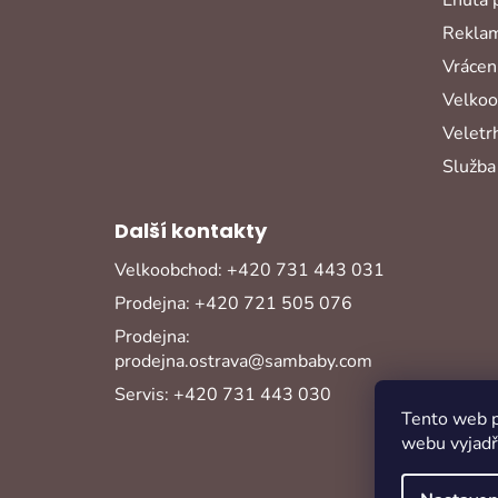
Reklam
Vrácení
Velko
Veletr
Služba
Další kontakty
Velkoobchod: +420 731 443 031
Prodejna: +420 721 505 076
Prodejna:
prodejna.ostrava@sambaby.com
Servis: +420 731 443 030
Tento web p
webu vyjadřu