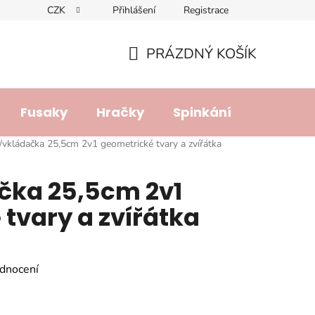
CZK
Přihlášení
Registrace
dajů
Doprava a platba
Lhůta pro vyřízení reklamace
R
PRÁZDNÝ KOŠÍK
NÁKUPNÍ
KOŠÍK
Fusaky
Hračky
Spinkání
Přebalo
/vkládačka 25,5cm 2v1 geometrické tvary a zvířátka
čka 25,5cm 2v1
tvary a zvířátka
dnocení