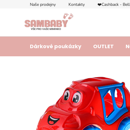
Přejít
Naše prodejny
Kontakty
❤️Cashback - Bel
na
obsah
Dárkové poukázky
OUTLET
N