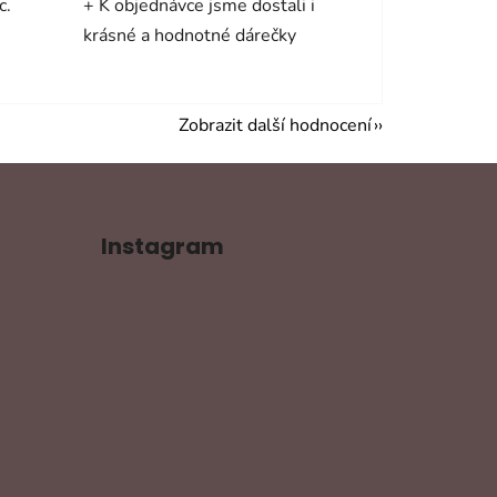
c.
+ K objednávce jsme dostali i
krásné a hodnotné dárečky
Zobrazit další hodnocení
Instagram