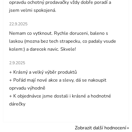
opravdu ochotný prodavačky vždy dobře poradí a
jsem velmi spokojená.
Hodnocení obchodu je 5 z 5 hvězdiček.
22.9.2025
Nemam co vytknout. Rychle doruceni, baleno s
laskou (mozna bez tech strapecku, co padaly vsude
kolem:) a darecek navic. Skvele!
Hodnocení obchodu je 5 z 5 hvězdiček.
2.9.2025
+ Krásný a velký výběr produktů
+ Pořád mají nové akce a slevy, dá se nakoupit
oprvadu výhodně
+ K objednávce jsme dostali i krásné a hodnotné
dárečky
Zobrazit další hodnocení