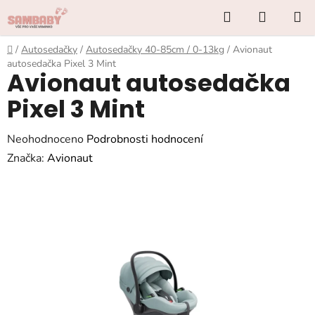
Přejít
Hledat
NÁKUP
na
KOŠÍK
obsah
Domů
/
Autosedačky
/
Autosedačky 40-85cm / 0-13kg
/
Avionaut
autosedačka Pixel 3 Mint
Avionaut autosedačka
Pixel 3 Mint
Průměrné
Neohodnoceno
Podrobnosti hodnocení
hodnocení
Značka:
Avionaut
produktu
je
0,0
z
5
hvězdiček.