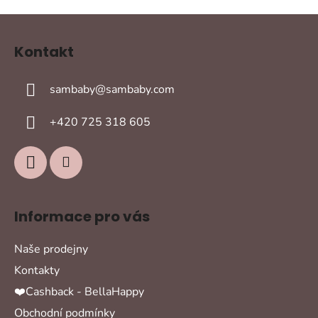
Z
á
Kontakt
p
a
sambaby
@
sambaby.com
t
í
+420 725 318 605
Informace pro vás
Naše prodejny
Kontakty
❤️Cashback - BellaHappy
Obchodní podmínky