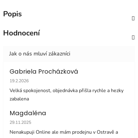
Popis
Hodnocení
Gabriela Procházková
Hodnocení obchodu je 5 z 5 hvězdiček.
19.2.2026
Velká spokojenost, objednávka přišla rychle a hezky
zabalena
Magdaléna
Hodnocení obchodu je 5 z 5 hvězdiček.
29.11.2025
Nenakupuji Online ale mám prodejnu v Ostravě a