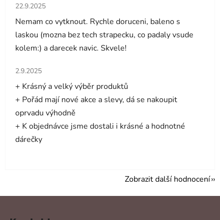
Hodnocení obchodu je 5 z 5 hvězdiček.
22.9.2025
Nemam co vytknout. Rychle doruceni, baleno s
laskou (mozna bez tech strapecku, co padaly vsude
kolem:) a darecek navic. Skvele!
Hodnocení obchodu je 5 z 5 hvězdiček.
2.9.2025
+ Krásný a velký výběr produktů
+ Pořád mají nové akce a slevy, dá se nakoupit
oprvadu výhodně
+ K objednávce jsme dostali i krásné a hodnotné
dárečky
Zobrazit další hodnocení
Z
á