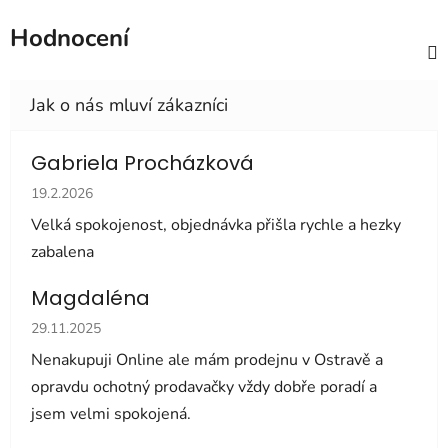
Hodnocení
Gabriela Procházková
Hodnocení obchodu je 5 z 5 hvězdiček.
19.2.2026
Velká spokojenost, objednávka přišla rychle a hezky
zabalena
Magdaléna
Hodnocení obchodu je 5 z 5 hvězdiček.
29.11.2025
Nenakupuji Online ale mám prodejnu v Ostravě a
opravdu ochotný prodavačky vždy dobře poradí a
jsem velmi spokojená.