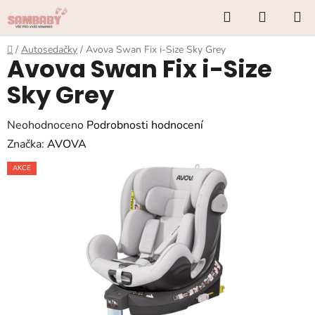
Přejít
Hledat
NÁKUP
na
KOŠÍK
obsah
Domů
/
Autosedačky
/
Avova Swan Fix i-Size Sky Grey
Avova Swan Fix i-Size
Sky Grey
Průměrné
Neohodnoceno
Podrobnosti hodnocení
hodnocení
Značka:
AVOVA
produktu
AKCE
je
0,0
z
5
hvězdiček.