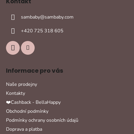
Kontakt
p
a
sambaby
@
sambaby.com
t
í
+420 725 318 605
Informace pro vás
Naše prodejny
Kontakty
❤️Cashback - BellaHappy
Obchodní podmínky
Podmínky ochrany osobních údajů
Doprava a platba