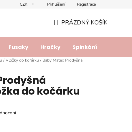
CZK
Přihlášení
Registrace
dajů
Doprava a platba
Lhůta pro vyřízení reklamace
R
PRÁZDNÝ KOŠÍK
NÁKUPNÍ
KOŠÍK
Fusaky
Hračky
Spinkání
Přebalo
ku
/
Vložky do kořárku
/
Baby Matex Prodyšná
Prodyšná
ožka do kočárku
dnocení