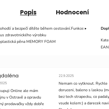
Popis
Hodnocení
pohodlí a bezpečí dítěte během cestování.Funkce:•
Dopl
us zdravotnického výrobku
Kate
rmoplastická pěna MEMORY FOAM
EAN
Hodnocení obchodu je 5 z 5 
daléna
22.9.2025
cení obchodu je 5 z 5 hvězdiček.
.2025
Nemam co vytknout. Rychle
doruceni, baleno s laskou (
upuji Online ale mám
bez tech strapecku, co padal
jnu v Ostravě a opravdu
vsude kolem:) a darecek navi
ný prodavačky vždy dobře