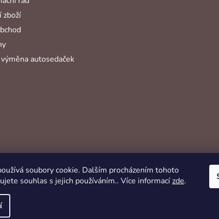
ační řád
 zboží
obchod
hy
 výměna autosedaček
oužívá soubory cookie. Dalším procházením tohoto
jete souhlas s jejich používáním.. Více informací
zde
.
í
hrazena.