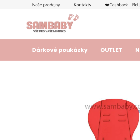
Přejít
Naše prodejny
Kontakty
❤️Cashback - Bel
na
obsah
Dárkové poukázky
OUTLET
N