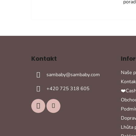
porad
Z
á
Kontakt
Info
p
a
Naše p
sambaby
@
sambaby.com
t
Kontak
í
+420 725 318 605
❤️Cash
Obchod
Podmín
Doprav
Lhůta 