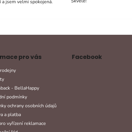
Skvele!
í a jsem velmi spokojená.
rmace pro vás
Facebook
rodejny
ty
back - BellaHappy
ní podmínky
ky ochrany osobních údajů
a a platba
pro vyřízení reklamace