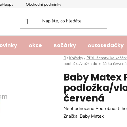
laHappy
Obchodní podmínky
Podmínky ochrany osobních ú
ovinky
Akce
Kočárky
Autosedačky
Domů
/
Kočárky
/
Příslušenství ke kočár
podložka/vložka do kočárku červená
Baby Matex 
podložka/vl
červená
Průměrné
Neohodnoceno
Podrobnosti ho
hodnocení
Značka:
Baby Matex
produktu