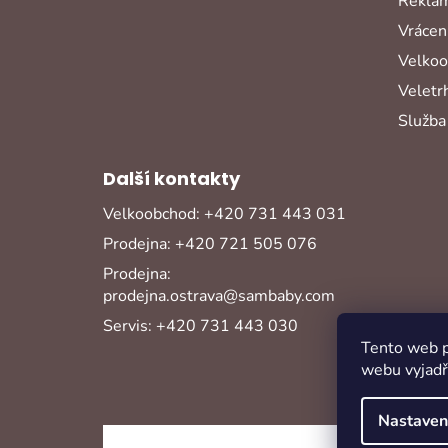
Reklam
Vrácení
Velko
Veletr
Služba
Další kontakty
Velkoobchod: +420 731 443 031
Prodejna: +420 721 505 076
Prodejna:
prodejna.ostrava@sambaby.com
Servis: +420 731 443 030
Tento web p
webu vyjadřu
Nastaven
Copyright 2026
Sambaby
. Všechna práva vy