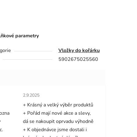
ňkové parametry
gorie
Vložky do kořárku
5902675025560
hvězdiček.
Hodnocení obchodu je 5 z 5 hvězdiček.
2.9.2025
+ Krásný a velký výběr produktů
mozna
+ Pořád mají nové akce a slevy,
y
dá se nakoupit oprvadu výhodně
c.
+ K objednávce jsme dostali i