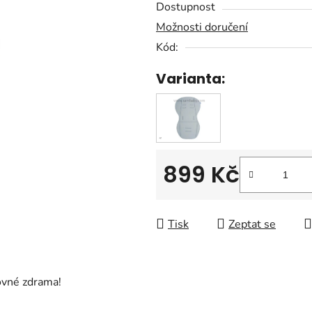
Dostupnost
je
Možnosti doručení
0,0
Kód:
z
5
Varianta:
hvězdiček.
899 Kč
Měrná cena:
Tisk
Zeptat se
ovné zdrama!