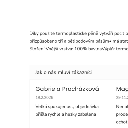
Díky použité termoplastické pěně vytváří pocit 
přizpůsobeno tří a pětibodovým pásům• má stat
Složení:Vnější vrstva: 100% bavlnaVýplň: te
Gabriela Procházková
Mag
Hodnocení obchodu je 5 z 5 hvězdiček.
Hodno
19.2.2026
29.11
Velká spokojenost, objednávka
Nenak
přišla rychle a hezky zabalena
prode
ochot