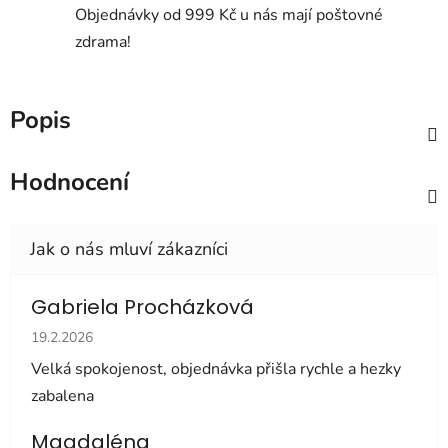
Objednávky od 999 Kč u nás mají poštovné
zdrama!
Popis
Hodnocení
Gabriela Procházková
Hodnocení obchodu je 5 z 5 hvězdiček.
19.2.2026
Velká spokojenost, objednávka přišla rychle a hezky
zabalena
Magdaléna