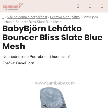
Přejít
Hledat
NÁKUP
na
KOŠÍK
obsah
Domů
/
Vše na doma a bezpečnost
/
Lehátka a houpátka
/
BabyBjörn
Lehátko Bouncer Bliss Slate Blue Mesh
BabyBjörn Lehátko
Bouncer Bliss Slate Blue
Mesh
Průměrné
Neohodnoceno
Podrobnosti hodnocení
hodnocení
Značka:
BabyBjörn
produktu
je
0,0
z
5
hvězdiček.