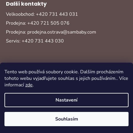
Další kontakty
Velkoobchod: +420 731 443 031
Prodejna: +420 721 505 076
Prodejna: prodejna.ostrava@sambaby.com
Servis: +420 731 443 030
Tento web používá soubory cookie. Dalším procházením
tohoto webu vyjadřujete souhlas s jejich používáním.. Více
informací
zde
.
Vytvořil Shoptet
Copyright 2026
Sambaby
. Všechna práva
Nastavení
vyhrazena.
Souhlasím
Oblíbené
Akce
Novinky
Přihlášení