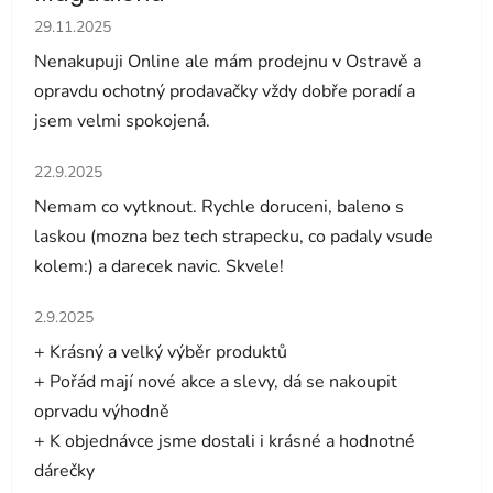
Hodnocení obchodu je 5 z 5 hvězdiček.
29.11.2025
Nenakupuji Online ale mám prodejnu v Ostravě a
opravdu ochotný prodavačky vždy dobře poradí a
jsem velmi spokojená.
Hodnocení obchodu je 5 z 5 hvězdiček.
22.9.2025
Nemam co vytknout. Rychle doruceni, baleno s
laskou (mozna bez tech strapecku, co padaly vsude
kolem:) a darecek navic. Skvele!
Hodnocení obchodu je 5 z 5 hvězdiček.
2.9.2025
+ Krásný a velký výběr produktů
+ Pořád mají nové akce a slevy, dá se nakoupit
oprvadu výhodně
+ K objednávce jsme dostali i krásné a hodnotné
dárečky