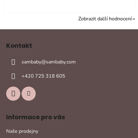
Zobrazit další hodnocení
Z
á
Kontakt
p
a
sambaby
@
sambaby.com
t
í
+420 725 318 605
Informace pro vás
Naše prodejny