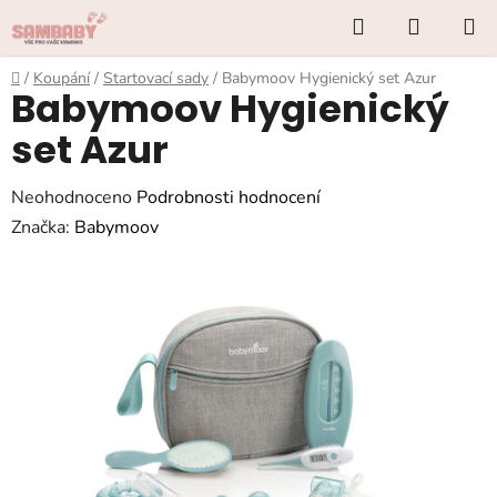
Přejít
Hledat
NÁKUP
na
KOŠÍK
obsah
Domů
/
Koupání
/
Startovací sady
/
Babymoov Hygienický set Azur
Babymoov Hygienický
set Azur
Průměrné
Neohodnoceno
Podrobnosti hodnocení
hodnocení
Značka:
Babymoov
produktu
je
0,0
z
5
hvězdiček.