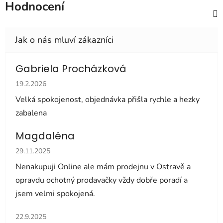
Hodnocení
Gabriela Procházková
Hodnocení obchodu je 5 z 5 hvězdiček.
19.2.2026
Velká spokojenost, objednávka přišla rychle a hezky
zabalena
Magdaléna
Hodnocení obchodu je 5 z 5 hvězdiček.
29.11.2025
Nenakupuji Online ale mám prodejnu v Ostravě a
opravdu ochotný prodavačky vždy dobře poradí a
jsem velmi spokojená.
Hodnocení obchodu je 5 z 5 hvězdiček.
22.9.2025