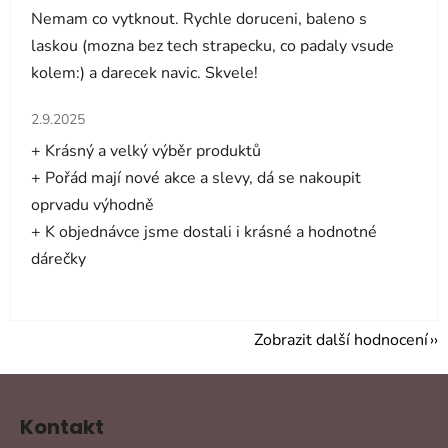
Nemam co vytknout. Rychle doruceni, baleno s
laskou (mozna bez tech strapecku, co padaly vsude
kolem:) a darecek navic. Skvele!
Hodnocení obchodu je 5 z 5 hvězdiček.
2.9.2025
+ Krásný a velký výběr produktů
+ Pořád mají nové akce a slevy, dá se nakoupit
oprvadu výhodně
+ K objednávce jsme dostali i krásné a hodnotné
dárečky
Zobrazit další hodnocení
Z
á
Kontakt
p