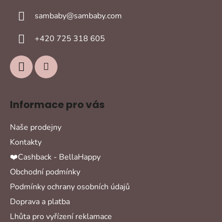
a
sambaby
@
sambaby.com
t
í
+420 725 318 605
Informace pro vás
Naše prodejny
Kontakty
❤️Cashback - BellaHappy
Obchodní podmínky
Podmínky ochrany osobních údajů
Doprava a platba
Lhůta pro vyřízení reklamace