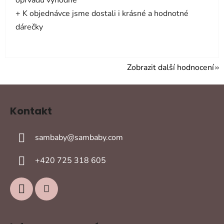
oprvadu výhodně
+ K objednávce jsme dostali i krásné a hodnotné
dárečky
Zobrazit další hodnocení
Z
á
Kontakt
p
a
sambaby
@
sambaby.com
t
í
+420 725 318 605