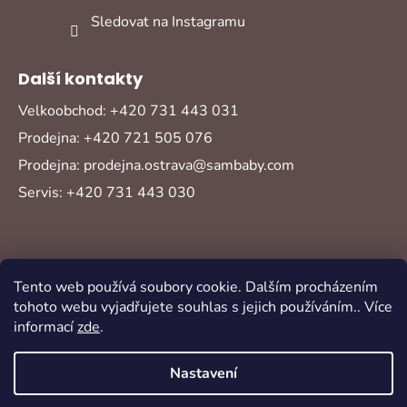
Sledovat na Instagramu
Další kontakty
Velkoobchod: +420 731 443 031
Prodejna: +420 721 505 076
Prodejna: prodejna.ostrava@sambaby.com
Servis: +420 731 443 030
Tento web používá soubory cookie. Dalším procházením
tohoto webu vyjadřujete souhlas s jejich používáním.. Více
informací
zde
.
Vytvořil Shoptet
Copyright 2026
Sambaby
. Všechna práva
Nastavení
vyhrazena.