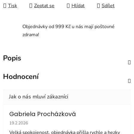
Tisk
Zeptat se
Hlídat
Sdílet
Objednávky od 999 Kč u nás mají poštovné
zdrama!
Popis
Hodnocení
Gabriela Procházková
Hodnocení obchodu je 5 z 5 hvězdiček.
19.2.2026
Velká spokojenost, objednávka přišla rychle a hezky