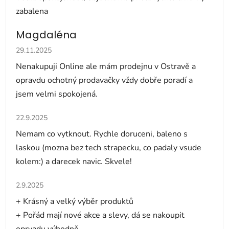
zabalena
Magdaléna
Hodnocení obchodu je 5 z 5 hvězdiček.
29.11.2025
Nenakupuji Online ale mám prodejnu v Ostravě a
opravdu ochotný prodavačky vždy dobře poradí a
jsem velmi spokojená.
Hodnocení obchodu je 5 z 5 hvězdiček.
22.9.2025
Nemam co vytknout. Rychle doruceni, baleno s
laskou (mozna bez tech strapecku, co padaly vsude
kolem:) a darecek navic. Skvele!
Hodnocení obchodu je 5 z 5 hvězdiček.
2.9.2025
+ Krásný a velký výběr produktů
+ Pořád mají nové akce a slevy, dá se nakoupit