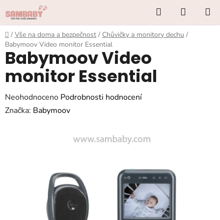
Přejít
Hledat
NÁKUP
na
KOŠÍK
obsah
Domů
/
Vše na doma a bezpečnost
/
Chůvičky a monitory dechu
/
Babymoov Video monitor Essential
Babymoov Video
monitor Essential
Průměrné
Neohodnoceno
Podrobnosti hodnocení
hodnocení
Značka:
Babymoov
produktu
je
0,0
z
5
hvězdiček.