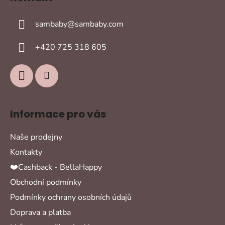
p
a
sambaby
@
sambaby.com
t
í
+420 725 318 605
Informace pro vás
Naše prodejny
Kontakty
❤️Cashback - BellaHappy
Obchodní podmínky
Podmínky ochrany osobních údajů
Doprava a platba