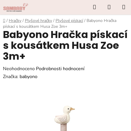
Přejít
Hledat
NÁKUP
na
KOŠÍK
obsah
Domů
/
Hračky
/
Plyšové hračky
/
Plyšové pískací
/
Babyono Hračka
pískací s kousátkem Husa Zoe 3m+
Babyono Hračka pískací
s kousátkem Husa Zoe
3m+
Průměrné
Neohodnoceno
Podrobnosti hodnocení
hodnocení
Značka:
babyono
produktu
je
0,0
z
5
hvězdiček.