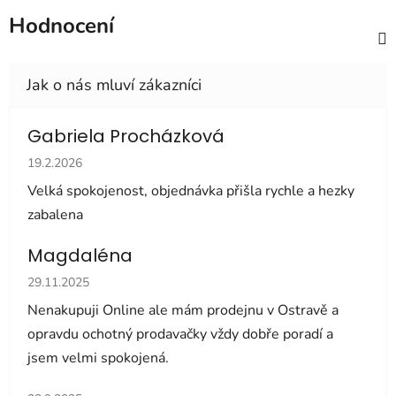
Hodnocení
Gabriela Procházková
Hodnocení obchodu je 5 z 5 hvězdiček.
19.2.2026
Velká spokojenost, objednávka přišla rychle a hezky
zabalena
Magdaléna
Hodnocení obchodu je 5 z 5 hvězdiček.
29.11.2025
Nenakupuji Online ale mám prodejnu v Ostravě a
opravdu ochotný prodavačky vždy dobře poradí a
jsem velmi spokojená.
Hodnocení obchodu je 5 z 5 hvězdiček.