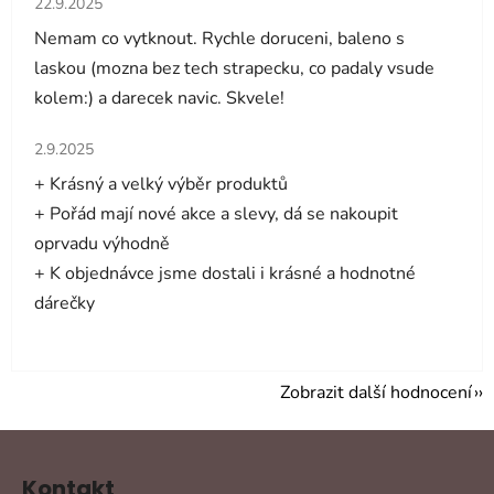
22.9.2025
Nemam co vytknout. Rychle doruceni, baleno s
laskou (mozna bez tech strapecku, co padaly vsude
kolem:) a darecek navic. Skvele!
Hodnocení obchodu je 5 z 5 hvězdiček.
2.9.2025
+ Krásný a velký výběr produktů
+ Pořád mají nové akce a slevy, dá se nakoupit
oprvadu výhodně
+ K objednávce jsme dostali i krásné a hodnotné
dárečky
Zobrazit další hodnocení
Z
á
Kontakt