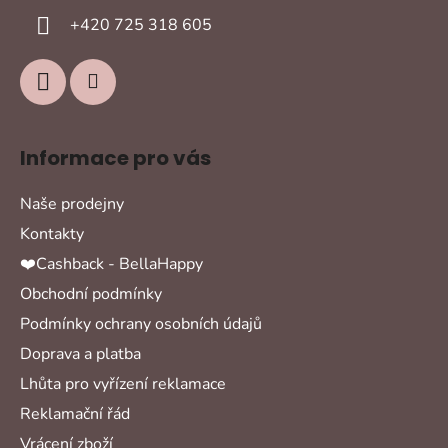
í
+420 725 318 605
Informace pro vás
Naše prodejny
Kontakty
❤️Cashback - BellaHappy
Obchodní podmínky
Podmínky ochrany osobních údajů
Doprava a platba
Lhůta pro vyřízení reklamace
Reklamační řád
Vrácení zboží