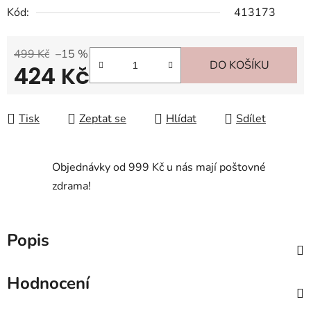
Kód:
413173
499 Kč
–15 %
DO KOŠÍKU
424 Kč
Měrná cena:
Tisk
Zeptat se
Hlídat
Sdílet
Objednávky od 999 Kč u nás mají poštovné
zdrama!
Popis
Hodnocení