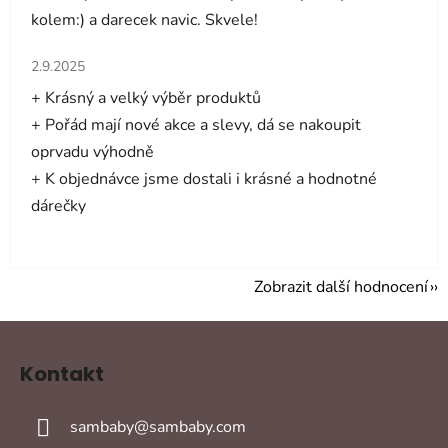
kolem:) a darecek navic. Skvele!
Hodnocení obchodu je 5 z 5 hvězdiček.
2.9.2025
+ Krásný a velký výběr produktů
+ Pořád mají nové akce a slevy, dá se nakoupit
oprvadu výhodně
+ K objednávce jsme dostali i krásné a hodnotné
dárečky
Zobrazit další hodnocení
Z
á
Kontakt
p
a
sambaby
@
sambaby.com
t