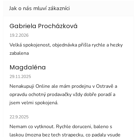
Gabriela Procházková
Hodnocení obchodu je 5 z 5 hvězdiček.
19.2.2026
Velká spokojenost, objednávka přišla rychle a hezky
zabalena
Magdaléna
Hodnocení obchodu je 5 z 5 hvězdiček.
29.11.2025
Nenakupuji Online ale mám prodejnu v Ostravě a
opravdu ochotný prodavačky vždy dobře poradí a
jsem velmi spokojená.
Hodnocení obchodu je 5 z 5 hvězdiček.
22.9.2025
Nemam co vytknout. Rychle doruceni, baleno s
laskou (mozna bez tech strapecku, co padaly vsude