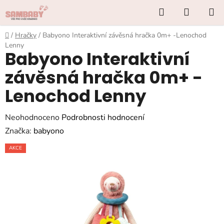
Přejít
Hledat
NÁKUP
na
KOŠÍK
obsah
Domů
/
Hračky
/
Babyono Interaktivní závěsná hračka 0m+ -Lenochod
Lenny
Babyono Interaktivní
závěsná hračka 0m+ -
Lenochod Lenny
Průměrné
Neohodnoceno
Podrobnosti hodnocení
hodnocení
Značka:
babyono
produktu
AKCE
je
0,0
z
5
hvězdiček.