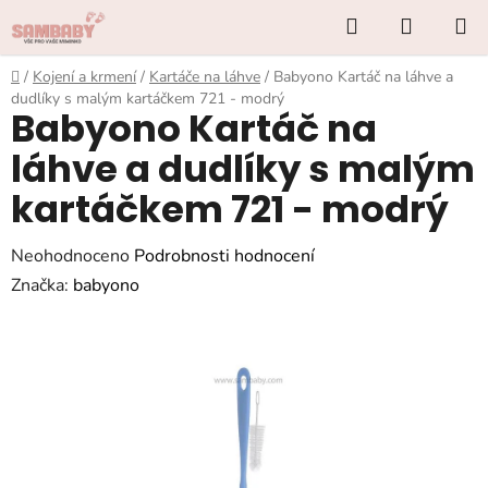
Přejít
Hledat
NÁKUP
na
KOŠÍK
obsah
Domů
/
Kojení a krmení
/
Kartáče na láhve
/
Babyono Kartáč na láhve a
dudlíky s malým kartáčkem 721 - modrý
Babyono Kartáč na
láhve a dudlíky s malým
kartáčkem 721 - modrý
Průměrné
Neohodnoceno
Podrobnosti hodnocení
hodnocení
Značka:
babyono
produktu
je
0,0
z
5
hvězdiček.