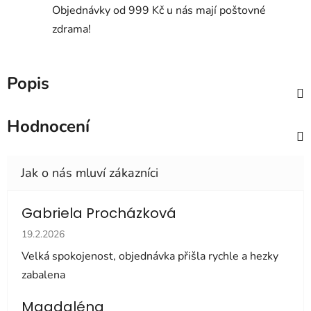
Objednávky od 999 Kč u nás mají poštovné
zdrama!
Popis
Hodnocení
Gabriela Procházková
Hodnocení obchodu je 5 z 5 hvězdiček.
19.2.2026
Velká spokojenost, objednávka přišla rychle a hezky
zabalena
Magdaléna