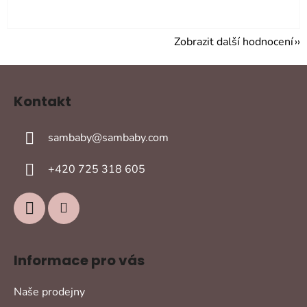
Zobrazit další hodnocení
Z
á
Kontakt
p
a
sambaby
@
sambaby.com
t
í
+420 725 318 605
Informace pro vás
Naše prodejny