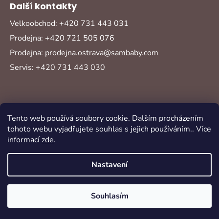
Další kontakty
Velkoobchod: +420 731 443 031
Prodejna: +420 721 505 076
Prodejna: prodejna.ostrava@sambaby.com
Servis: +420 731 443 030
Tento web používá soubory cookie. Dalším procházením
tohoto webu vyjadřujete souhlas s jejich používáním.. Více
informací
zde
.
Vytvořil Shoptet
Copyright 2026
Sambaby
. Všechna práva
Nastavení
vyhrazena.
Souhlasím
Oblíbené
Akce
Novinky
Přihlášení