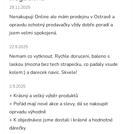
Hodnocení obchodu je 5 z 5 hvězdiček.
29.11.2025
Nenakupuji Online ale mám prodejnu v Ostravě a
opravdu ochotný prodavačky vždy dobře poradí a
jsem velmi spokojená.
Hodnocení obchodu je 5 z 5 hvězdiček.
22.9.2025
Nemam co vytknout. Rychle doruceni, baleno s
laskou (mozna bez tech strapecku, co padaly vsude
kolem:) a darecek navic. Skvele!
Hodnocení obchodu je 5 z 5 hvězdiček.
2.9.2025
+ Krásný a velký výběr produktů
+ Pořád mají nové akce a slevy, dá se nakoupit
oprvadu výhodně
+ K objednávce jsme dostali i krásné a hodnotné
dárečky