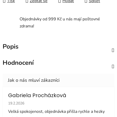
Tisk
Zeptat se
Hlídat
Sdílet
Objednávky od 999 Kč u nás mají poštovné
zdrama!
Popis
Hodnocení
Gabriela Procházková
Hodnocení obchodu je 5 z 5 hvězdiček.
19.2.2026
Velká spokojenost, objednávka přišla rychle a hezky