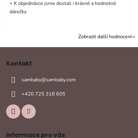
+ K objednávce jsme dostali i krásné a hodnotné
dárečky
Zobrazit další hodnocení
Z
á
Kontakt
p
a
sambaby
@
sambaby.com
t
í
+420 725 318 605
Informace pro vás