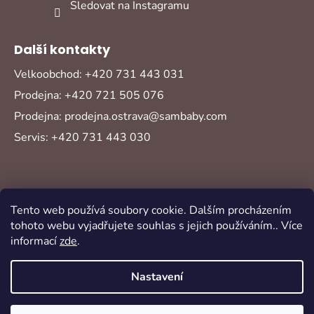
Sledovat na Instagramu
Další kontakty
Velkoobchod: +420 731 443 031
Prodejna: +420 721 505 076
Prodejna: prodejna.ostrava@sambaby.com
Servis: +420 731 443 030
Tento web používá soubory cookie. Dalším procházením
tohoto webu vyjadřujete souhlas s jejich používáním.. Více
informací
zde
.
Vytvořil Shoptet
Copyright 2026
Sambaby
. Všechna práva
Nastavení
vyhrazena.