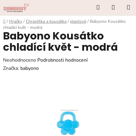
Přejít
Hledat
NÁKUP
na
KOŠÍK
obsah
Domů
/
Hračky
/
Chrastítka a kousátka
/
plastové
/
Babyono Kousátko
chladící květ - modrá
Babyono Kousátko
chladící květ - modrá
Průměrné
Neohodnoceno
Podrobnosti hodnocení
hodnocení
Značka:
babyono
produktu
je
0,0
z
5
hvězdiček.