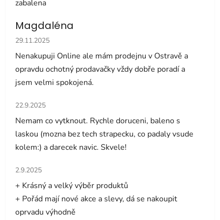
zabalena
Magdaléna
Hodnocení obchodu je 5 z 5 hvězdiček.
29.11.2025
Nenakupuji Online ale mám prodejnu v Ostravě a
opravdu ochotný prodavačky vždy dobře poradí a
jsem velmi spokojená.
Hodnocení obchodu je 5 z 5 hvězdiček.
22.9.2025
Nemam co vytknout. Rychle doruceni, baleno s
laskou (mozna bez tech strapecku, co padaly vsude
kolem:) a darecek navic. Skvele!
Hodnocení obchodu je 5 z 5 hvězdiček.
2.9.2025
+ Krásný a velký výběr produktů
+ Pořád mají nové akce a slevy, dá se nakoupit
oprvadu výhodně