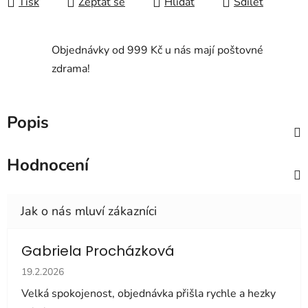
Tisk
Zeptat se
Hlídat
Sdílet
Objednávky od 999 Kč u nás mají poštovné
zdrama!
Popis
Hodnocení
Gabriela Procházková
Hodnocení obchodu je 5 z 5 hvězdiček.
19.2.2026
Velká spokojenost, objednávka přišla rychle a hezky