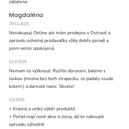
zabalena
Magdaléna
Hodnocení obchodu je 5 z 5 hvězdiček.
29.11.2025
Nenakupuji Online ale mám prodejnu v Ostravě a
opravdu ochotný prodavačky vždy dobře poradí a
jsem velmi spokojená.
Hodnocení obchodu je 5 z 5 hvězdiček.
22.9.2025
Nemam co vytknout. Rychle doruceni, baleno s
laskou (mozna bez tech strapecku, co padaly vsude
kolem:) a darecek navic. Skvele!
Hodnocení obchodu je 5 z 5 hvězdiček.
2.9.2025
+ Krásný a velký výběr produktů
+ Pořád mají nové akce a slevy, dá se nakoupit
oprvadu výhodně