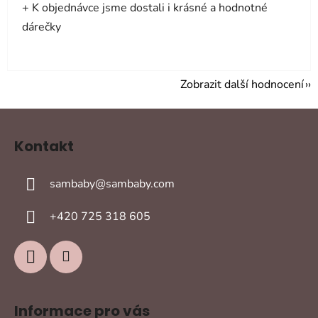
+ K objednávce jsme dostali i krásné a hodnotné
dárečky
Zobrazit další hodnocení
Z
á
Kontakt
p
a
sambaby
@
sambaby.com
t
í
+420 725 318 605
Informace pro vás