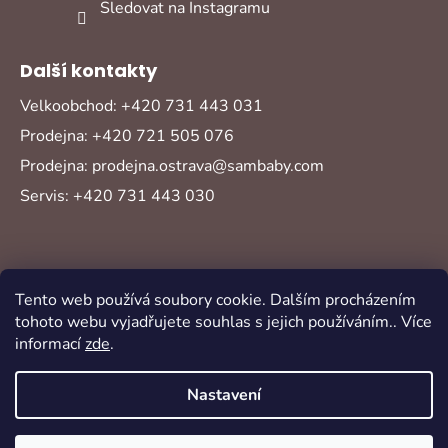
Sledovat na Instagramu
Další kontakty
Velkoobchod: +420 731 443 031
Prodejna: +420 721 505 076
Prodejna: prodejna.ostrava@sambaby.com
Servis: +420 731 443 030
Tento web používá soubory cookie. Dalším procházením
tohoto webu vyjadřujete souhlas s jejich používáním.. Více
informací
zde
.
Vytvořil Shoptet
Copyright 2026
Sambaby
. Všechna práva
Nastavení
vyhrazena.