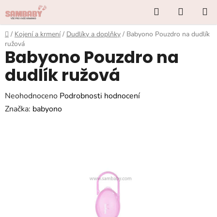
Přejít
Hledat
NÁKUP
na
KOŠÍK
obsah
Domů
/
Kojení a krmení
/
Dudlíky a doplňky
/
Babyono Pouzdro na dudlík
ružová
Babyono Pouzdro na
dudlík ružová
Průměrné
Neohodnoceno
Podrobnosti hodnocení
hodnocení
Značka:
babyono
produktu
je
0,0
z
5
hvězdiček.