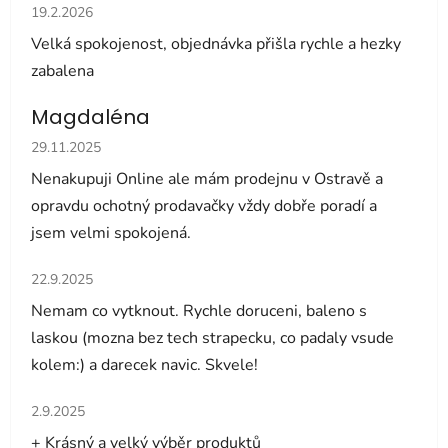
Hodnocení obchodu je 5 z 5 hvězdiček.
19.2.2026
Velká spokojenost, objednávka přišla rychle a hezky
zabalena
Magdaléna
Hodnocení obchodu je 5 z 5 hvězdiček.
29.11.2025
Nenakupuji Online ale mám prodejnu v Ostravě a
opravdu ochotný prodavačky vždy dobře poradí a
jsem velmi spokojená.
Hodnocení obchodu je 5 z 5 hvězdiček.
22.9.2025
Nemam co vytknout. Rychle doruceni, baleno s
laskou (mozna bez tech strapecku, co padaly vsude
kolem:) a darecek navic. Skvele!
Hodnocení obchodu je 5 z 5 hvězdiček.
2.9.2025
+ Krásný a velký výběr produktů