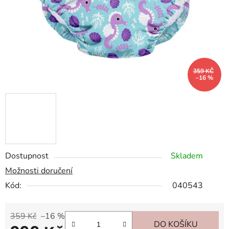
359 KČ
–16 %
Dostupnost
Skladem
Možnosti doručení
Kód:
040543
359 Kč
–16 %
DO KOŠÍKU