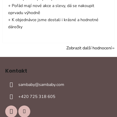
+ Pořád mají nové akce a slevy, dá se nakoupit
oprvadu výhodně
+ K objednávce jsme dostali i krásné a hodnotné
dárečky
Zobrazit další hodnocení
Z
á
Kontakt
p
a
sambaby
@
sambaby.com
t
í
+420 725 318 605