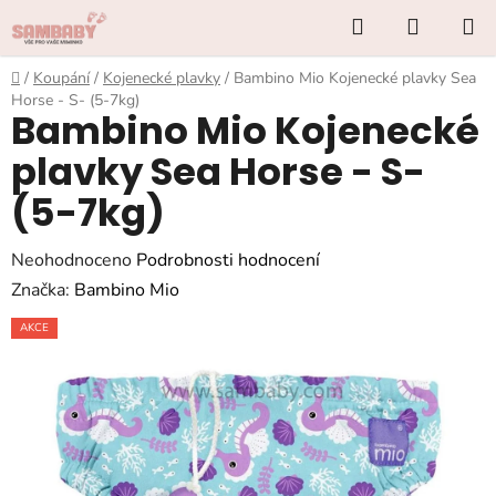
Přejít
Hledat
NÁKUP
na
KOŠÍK
obsah
Domů
/
Koupání
/
Kojenecké plavky
/
Bambino Mio Kojenecké plavky Sea
Horse - S- (5-7kg)
Bambino Mio Kojenecké
plavky Sea Horse - S-
(5-7kg)
Průměrné
Neohodnoceno
Podrobnosti hodnocení
hodnocení
Značka:
Bambino Mio
produktu
AKCE
je
0,0
z
5
hvězdiček.