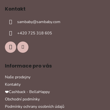
á
Kontakt
p
a
sambaby
@
sambaby.com
t
í
+420 725 318 605
Informace pro vás
Naše prodejny
Kontakty
❤️Cashback - BellaHappy
Obchodní podmínky
Podmínky ochrany osobních údajů