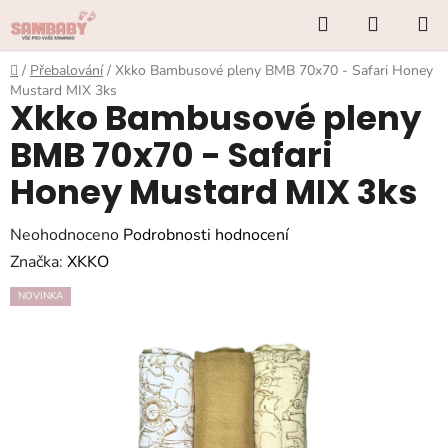
Přejít
Hledat
NÁKUP
na
KOŠÍK
obsah
Domů
/
Přebalování
/
Xkko Bambusové pleny BMB 70x70 - Safari Honey
Mustard MIX 3ks
Xkko Bambusové pleny
BMB 70x70 - Safari
Honey Mustard MIX 3ks
Průměrné
Neohodnoceno
Podrobnosti hodnocení
hodnocení
Značka:
XKKO
produktu
NOVINKA
je
0,0
z
5
hvězdiček.