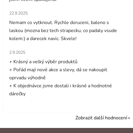
Hodnocení obchodu je 5 z 5 hvězdiček.
22.9.2025
Nemam co vytknout. Rychle doruceni, baleno s
laskou (mozna bez tech strapecku, co padaly vsude
kolem:) a darecek navic. Skvele!
Hodnocení obchodu je 5 z 5 hvězdiček.
2.9.2025
+ Krásný a velký výběr produktů
+ Pořád mají nové akce a slevy, dá se nakoupit
oprvadu výhodně
+ K objednávce jsme dostali i krásné a hodnotné
dárečky
Zobrazit další hodnocení
Z