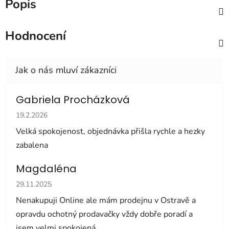
Popis
Hodnocení
Gabriela Procházková
Hodnocení obchodu je 5 z 5 hvězdiček.
19.2.2026
Velká spokojenost, objednávka přišla rychle a hezky
zabalena
Magdaléna
Hodnocení obchodu je 5 z 5 hvězdiček.
29.11.2025
Nenakupuji Online ale mám prodejnu v Ostravě a
opravdu ochotný prodavačky vždy dobře poradí a
jsem velmi spokojená.