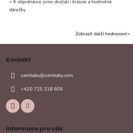
+ K objednávce jsme dostali i krásné a hodnotné
dárečky
Zobrazit další hodnocení
Z
á
Kontakt
p
a
sambaby
@
sambaby.com
t
í
+420 725 318 605
Informace pro vás