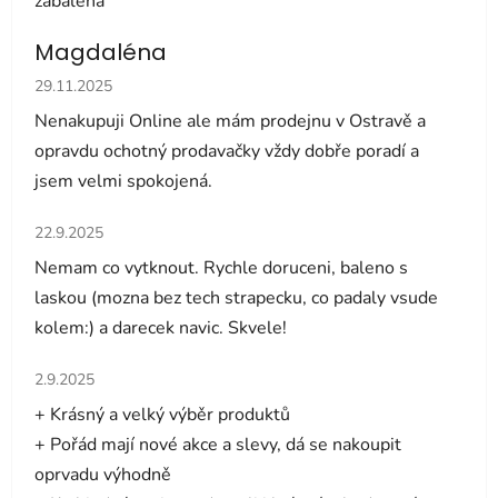
zabalena
Magdaléna
Hodnocení obchodu je 5 z 5 hvězdiček.
29.11.2025
Nenakupuji Online ale mám prodejnu v Ostravě a
opravdu ochotný prodavačky vždy dobře poradí a
jsem velmi spokojená.
Hodnocení obchodu je 5 z 5 hvězdiček.
22.9.2025
Nemam co vytknout. Rychle doruceni, baleno s
laskou (mozna bez tech strapecku, co padaly vsude
kolem:) a darecek navic. Skvele!
Hodnocení obchodu je 5 z 5 hvězdiček.
2.9.2025
+ Krásný a velký výběr produktů
+ Pořád mají nové akce a slevy, dá se nakoupit
oprvadu výhodně