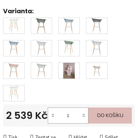
Varianta:
2 539 Kč
DO KOŠÍKU
Měrná cena:
Tisk
Zeptat se
Hlídat
Sdílet