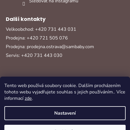
Sledovat na Instagramu
Další kontakty
Velkoobchod: +420 731 443 031
Prodejna: +420 721 505 076
Prodejna: prodejna.ostrava@sambaby.com
Servis: +420 731 443 030
Tento web používá soubory cookie. Dalším procházením
tohoto webu vyjadřujete souhlas s jejich používáním.. Více
informací
zde
.
Vytvořil Shoptet
Copyright 2026
Sambaby
. Všechna práva
Nastavení
vyhrazena.