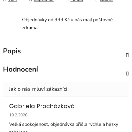
Objednávky od 999 Kč u nás mají poštovné
zdrama!
Popis
Hodnocení
Gabriela Procházková
Hodnocení obchodu je 5 z 5 hvězdiček.
19.2.2026
Velká spokojenost, objednávka přišla rychle a hezky