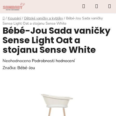
Přejít
Hledat
NÁKUP
na
KOŠÍK
obsah
Domů
/
Koupání
/
Dětské vaničky a kyblíky
/
Bébé-Jou Sada vaničky
Sense Light Oat a stojanu Sense White
Bébé-Jou Sada vaničky
Sense Light Oat a
stojanu Sense White
Průměrné
Neohodnoceno
Podrobnosti hodnocení
hodnocení
Značka:
Bébé-Jou
produktu
je
0,0
z
5
hvězdiček.