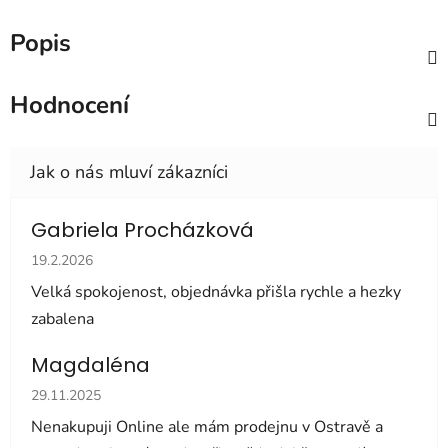
Popis
Hodnocení
Gabriela Procházková
Hodnocení obchodu je 5 z 5 hvězdiček.
19.2.2026
Velká spokojenost, objednávka přišla rychle a hezky
zabalena
Magdaléna
Hodnocení obchodu je 5 z 5 hvězdiček.
29.11.2025
Nenakupuji Online ale mám prodejnu v Ostravě a