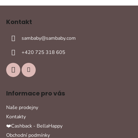
Z
á
Kontakt
p
a
sambaby
@
sambaby.com
t
í
+420 725 318 605
Informace pro vás
Naše prodejny
Kontakty
❤️Cashback - BellaHappy
Obchodní podmínky