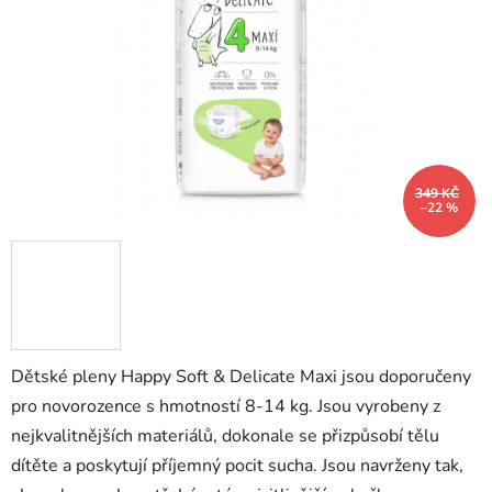
hvězdiček.
349 KČ
–22 %
Dětské pleny Happy Soft & Delicate Maxi jsou doporučeny
pro novorozence s hmotností 8-14 kg. Jsou vyrobeny z
nejkvalitnějších materiálů, dokonale se přizpůsobí tělu
dítěte a poskytují příjemný pocit sucha. Jsou navrženy tak,