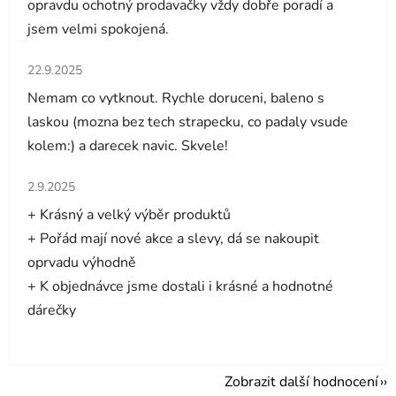
opravdu ochotný prodavačky vždy dobře poradí a
jsem velmi spokojená.
Hodnocení obchodu je 5 z 5 hvězdiček.
22.9.2025
Nemam co vytknout. Rychle doruceni, baleno s
laskou (mozna bez tech strapecku, co padaly vsude
kolem:) a darecek navic. Skvele!
Hodnocení obchodu je 5 z 5 hvězdiček.
2.9.2025
+ Krásný a velký výběr produktů
+ Pořád mají nové akce a slevy, dá se nakoupit
oprvadu výhodně
+ K objednávce jsme dostali i krásné a hodnotné
dárečky
Zobrazit další hodnocení