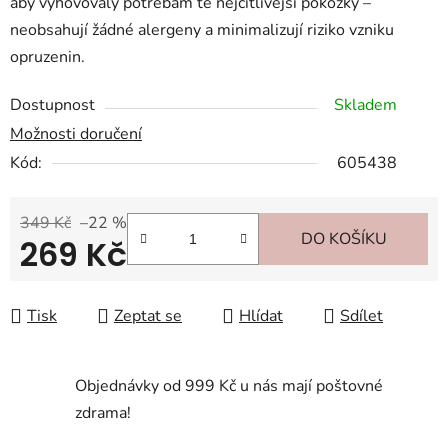
aby vyhovovaly potřebám té nejcitlivější pokožky –
neobsahují žádné alergeny a minimalizují riziko vzniku
opruzenin.
Dostupnost
Skladem
Možnosti doručení
Kód:
605438
349 Kč
–22 %
DO KOŠÍKU
269 Kč
Měrná cena:
Tisk
Zeptat se
Hlídat
Sdílet
Objednávky od 999 Kč u nás mají poštovné
zdrama!