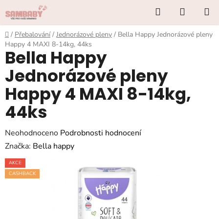
Přejít
Hledat
NÁKUP
na
KOŠÍK
obsah
Domů
/
Přebalování
/
Jednorázové pleny
/
Bella Happy Jednorázové pleny
Happy 4 MAXI 8-14kg, 44ks
Bella Happy
Jednorázové pleny
Happy 4 MAXI 8-14kg,
44ks
Průměrné
Neohodnoceno
Podrobnosti hodnocení
hodnocení
Značka:
Bella happy
produktu
AKCE
je
CASHBACK
0,0
z
5