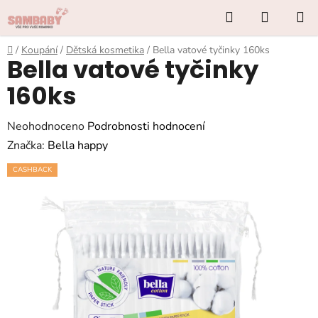
Přejít
Hledat
NÁKUP
na
KOŠÍK
obsah
Domů
/
Koupání
/
Dětská kosmetika
/
Bella vatové tyčinky 160ks
Bella vatové tyčinky
160ks
Průměrné
Neohodnoceno
Podrobnosti hodnocení
hodnocení
Značka:
Bella happy
produktu
CASHBACK
je
0,0
z
5
hvězdiček.