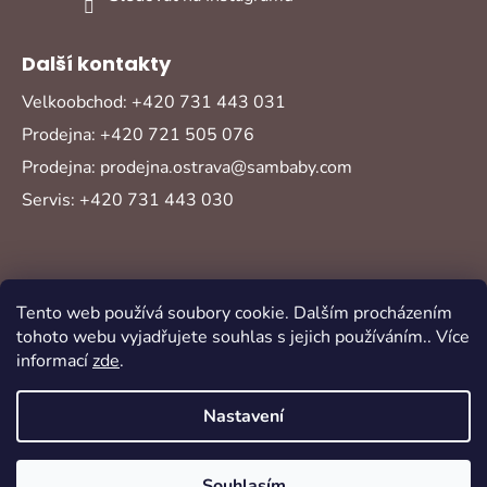
Další kontakty
Velkoobchod: +420 731 443 031
Prodejna: +420 721 505 076
Prodejna: prodejna.ostrava@sambaby.com
Servis: +420 731 443 030
Tento web používá soubory cookie. Dalším procházením
tohoto webu vyjadřujete souhlas s jejich používáním.. Více
informací
zde
.
Vytvořil Shoptet
Copyright 2026
Sambaby
. Všechna práva
Nastavení
vyhrazena.
Souhlasím