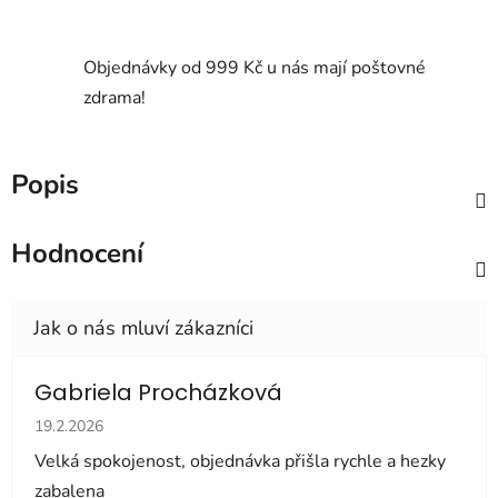
Objednávky od 999 Kč u nás mají poštovné
zdrama!
Popis
Hodnocení
Gabriela Procházková
Hodnocení obchodu je 5 z 5 hvězdiček.
19.2.2026
Velká spokojenost, objednávka přišla rychle a hezky
zabalena