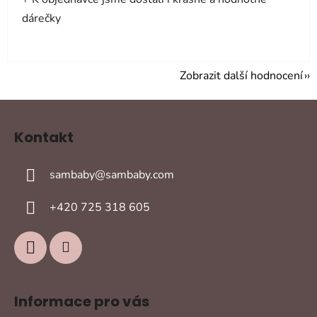
dárečky
Zobrazit další hodnocení
Z
á
Kontakt
p
a
sambaby
@
sambaby.com
t
í
+420 725 318 605
Informace pro vás