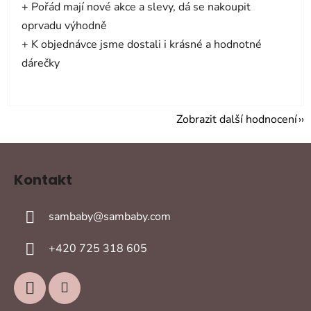
+ Pořád mají nové akce a slevy, dá se nakoupit
oprvadu výhodně
+ K objednávce jsme dostali i krásné a hodnotné
dárečky
Zobrazit další hodnocení
Z
á
Kontakt
p
a
sambaby
@
sambaby.com
t
í
+420 725 318 605