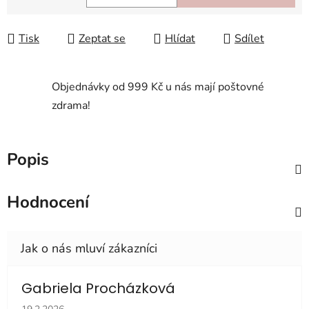
Měrná cena:
Tisk
Zeptat se
Hlídat
Sdílet
Objednávky od 999 Kč u nás mají poštovné
zdrama!
Popis
Hodnocení
Gabriela Procházková
Hodnocení obchodu je 5 z 5 hvězdiček.