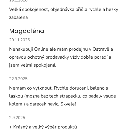
19.2.2026
Velká spokojenost, objednávka přišla rychle a hezky
zabalena
Magdaléna
Hodnocení obchodu je 5 z 5 hvězdiček.
29.11.2025
Nenakupuji Online ale mám prodejnu v Ostravě a
opravdu ochotný prodavačky vždy dobře poradí a
jsem velmi spokojená.
Hodnocení obchodu je 5 z 5 hvězdiček.
22.9.2025
Nemam co vytknout. Rychle doruceni, baleno s
laskou (mozna bez tech strapecku, co padaly vsude
kolem:) a darecek navic. Skvele!
Hodnocení obchodu je 5 z 5 hvězdiček.
2.9.2025
+ Krásný a velký výběr produktů