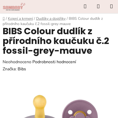
Přejít
Hledat
NÁKUP
na
KOŠÍK
obsah
Domů
/
Kojení a krmení
/
Dudlíky a doplňky
/
BIBS Colour dudlík z
přírodního kaučuku č.2 fossil-grey-mauve
BIBS Colour dudlík z
přírodního kaučuku č.2
fossil-grey-mauve
Průměrné
Neohodnoceno
Podrobnosti hodnocení
hodnocení
Značka:
Bibs
produktu
je
0,0
z
5
hvězdiček.