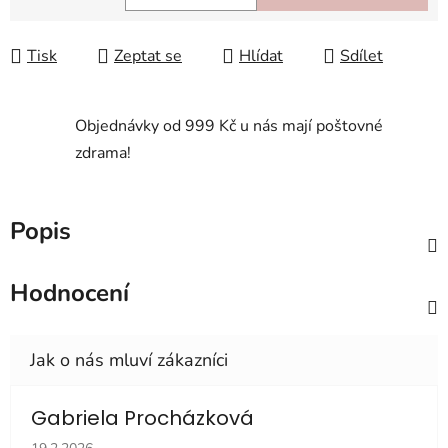
Měrná cena:
Tisk
Zeptat se
Hlídat
Sdílet
Objednávky od 999 Kč u nás mají poštovné
zdrama!
Popis
Hodnocení
Gabriela Procházková
Hodnocení obchodu je 5 z 5 hvězdiček.