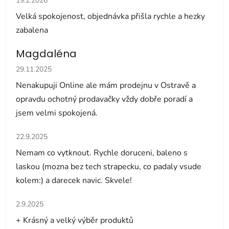
19.2.2026
Velká spokojenost, objednávka přišla rychle a hezky
zabalena
Magdaléna
Hodnocení obchodu je 5 z 5 hvězdiček.
29.11.2025
Nenakupuji Online ale mám prodejnu v Ostravě a
opravdu ochotný prodavačky vždy dobře poradí a
jsem velmi spokojená.
Hodnocení obchodu je 5 z 5 hvězdiček.
22.9.2025
Nemam co vytknout. Rychle doruceni, baleno s
laskou (mozna bez tech strapecku, co padaly vsude
kolem:) a darecek navic. Skvele!
Hodnocení obchodu je 5 z 5 hvězdiček.
2.9.2025
+ Krásný a velký výběr produktů