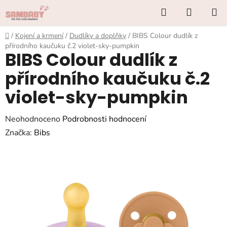
Přejít
Hledat
NÁKUP
na
KOŠÍK
obsah
Domů
/
Kojení a krmení
/
Dudlíky a doplňky
/
BIBS Colour dudlík z
přírodního kaučuku č.2 violet-sky-pumpkin
BIBS Colour dudlík z
přírodního kaučuku č.2
violet-sky-pumpkin
Průměrné
Neohodnoceno
Podrobnosti hodnocení
hodnocení
Značka:
Bibs
produktu
je
0,0
z
5
hvězdiček.