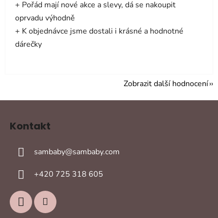
+ Pořád mají nové akce a slevy, dá se nakoupit
oprvadu výhodně
+ K objednávce jsme dostali i krásné a hodnotné
dárečky
Zobrazit další hodnocení
Z
á
Kontakt
p
a
sambaby
@
sambaby.com
t
í
+420 725 318 605