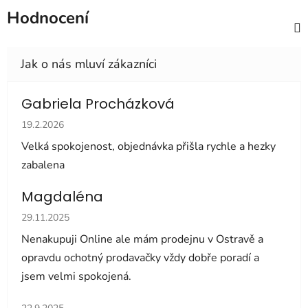
Hodnocení
Gabriela Procházková
Hodnocení obchodu je 5 z 5 hvězdiček.
19.2.2026
Velká spokojenost, objednávka přišla rychle a hezky
zabalena
Magdaléna
Hodnocení obchodu je 5 z 5 hvězdiček.
29.11.2025
Nenakupuji Online ale mám prodejnu v Ostravě a
opravdu ochotný prodavačky vždy dobře poradí a
jsem velmi spokojená.
Hodnocení obchodu je 5 z 5 hvězdiček.