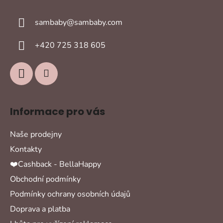
p
a
sambaby
@
sambaby.com
t
í
+420 725 318 605
Informace pro vás
Naše prodejny
Kontakty
❤️Cashback - BellaHappy
Obchodní podmínky
Podmínky ochrany osobních údajů
Doprava a platba