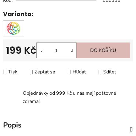
Kód:
122888
Varianta:
199 Kč
DO KOŠÍKU
Měrná cena:
Tisk
Zeptat se
Hlídat
Sdílet
Objednávky od 999 Kč u nás mají poštovné
zdrama!
Popis