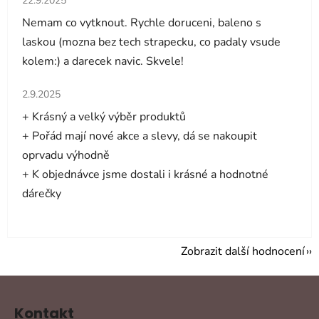
22.9.2025
Nemam co vytknout. Rychle doruceni, baleno s
laskou (mozna bez tech strapecku, co padaly vsude
kolem:) a darecek navic. Skvele!
Hodnocení obchodu je 5 z 5 hvězdiček.
2.9.2025
+ Krásný a velký výběr produktů
+ Pořád mají nové akce a slevy, dá se nakoupit
oprvadu výhodně
+ K objednávce jsme dostali i krásné a hodnotné
dárečky
Zobrazit další hodnocení
Z
á
Kontakt