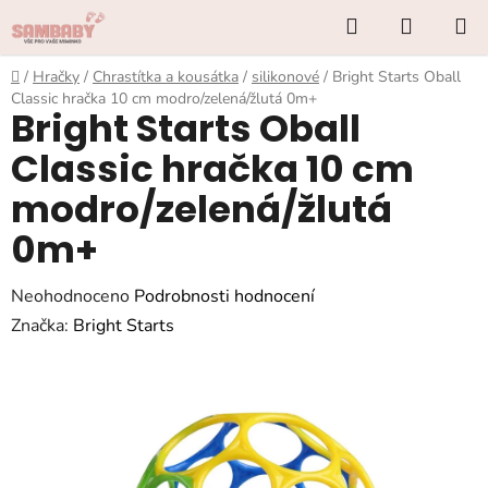
Přejít
Hledat
NÁKUP
na
KOŠÍK
obsah
Domů
/
Hračky
/
Chrastítka a kousátka
/
silikonové
/
Bright Starts Oball
Classic hračka 10 cm modro/zelená/žlutá 0m+
Bright Starts Oball
Classic hračka 10 cm
modro/zelená/žlutá
0m+
Průměrné
Neohodnoceno
Podrobnosti hodnocení
hodnocení
Značka:
Bright Starts
produktu
je
0,0
z
5