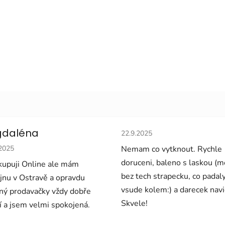
Hodnocení obchodu je 5 z 5 
daléna
22.9.2025
cení obchodu je 5 z 5 hvězdiček.
.2025
Nemam co vytknout. Rychle
doruceni, baleno s laskou (
upuji Online ale mám
bez tech strapecku, co padal
jnu v Ostravě a opravdu
vsude kolem:) a darecek navi
ný prodavačky vždy dobře
Skvele!
í a jsem velmi spokojená.