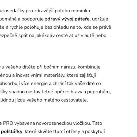
utosedačky pro zdravější polohu miminka.
napomáhá a podporuje
zdravý vývoj páteře
, udržuje
še a rychle polohuje bez ohledu na to, kde se právě
zpečně spát na jakékoliv cestě ať už v autě nebo
nu vašeho dítěte při bočním nárazu, kombinuje
ou a inovativními materiály, které zajišťují
bsorbují více energie a chrání tak vaše dítě co
díky snadno nastavitelné opěrce hlavy a popruhům,
 klidnou jízdu vašeho malého cestovatele.
e PRO vybavena novorozeneckou vložkou. Tato
polštářky
, které skvěle tlumí otřesy a poskytují