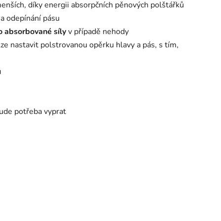
enších, díky energii absorpčních pěnových polštářků
 a odepínání pásu
o absorbované síly
v případě nehody
ze nastavit polstrovanou opěrku hlavy a pás, s tím,
u
bude potřeba vyprat