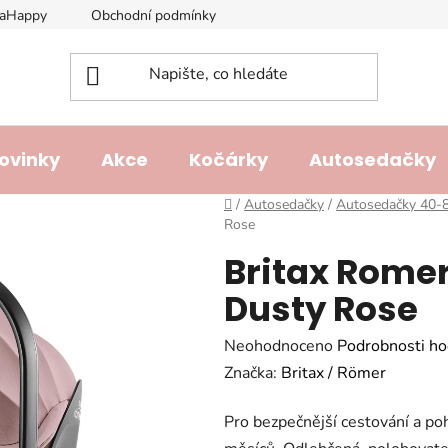
laHappy
Obchodní podmínky
Podmínky ochrany osobních ú
ovinky
Akce
Kočárky
Autosedačky
Domů
/
Autosedačky
/
Autosedačky 40-
Rose
Britax Romer
Dusty Rose
Průměrné
Neohodnoceno
Podrobnosti ho
hodnocení
Značka:
Britax / Römer
produktu
Pro bezpečnější cestování a po
je