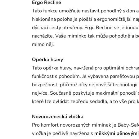
Ergo Recline
Tato funkce umožňuje nastavit pohodlný sklon a
Nakloněná poloha je plošší a ergonomičtější, 
dýchací cesty otevřeny. Ergo Recline se jednodu
nacházíte. Vaše miminko tak může pohodlně a be
mimo něj.
Opěrka hlavy
Tato opěrka hlavy, navržená pro optimální ochra
funkčnost s pohodlím. Je vybavena paměťovou pěn
bezpečnost, přičemž díky nejnovější technologii a
nejvíce. Současně poskytuje maximální pohodlí 
které lze ovládat zepředu sedadla, a to vše pro
Novorozenecká vložka
Pro komfort novorozených miminek je Baby-Saf
vložka je pečlivě navržena s
měkkými pěnovými 