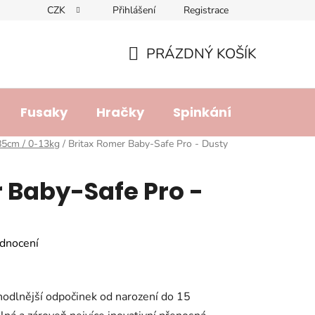
CZK
Přihlášení
Registrace
dajů
Doprava a platba
Lhůta pro vyřízení reklamace
R
PRÁZDNÝ KOŠÍK
NÁKUPNÍ
KOŠÍK
Fusaky
Hračky
Spinkání
Přebalo
85cm / 0-13kg
/
Britax Romer Baby-Safe Pro - Dusty
 Baby-Safe Pro -
dnocení
hodlnější odpočinek od narození do 15