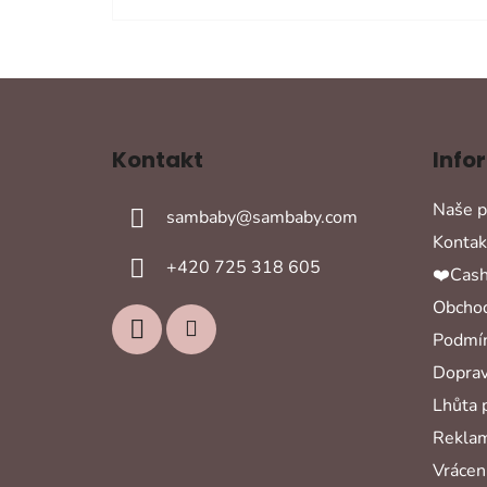
Z
á
Kontakt
Info
p
a
Naše p
sambaby
@
sambaby.com
t
Kontak
í
+420 725 318 605
❤️Cash
Obchod
Podmín
Doprav
Lhůta 
Reklam
Vrácení