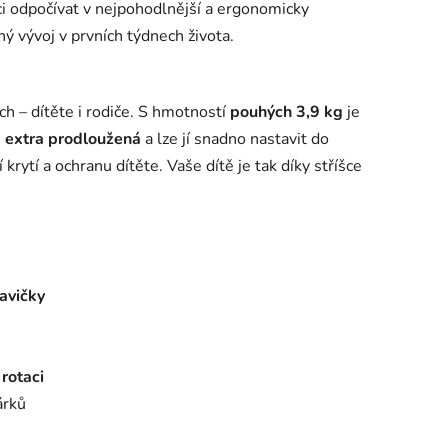
i odpočívat v nejpohodlnější a ergonomicky
ný vývoj v prvních týdnech života.
 – dítěte i rodiče. S hmotností
pouhých 3,9 kg
je
e
extra prodloužená
a lze jí snadno nastavit do
rytí a ochranu dítěte. Vaše dítě je tak díky stříšce
avičky
rotaci
árků