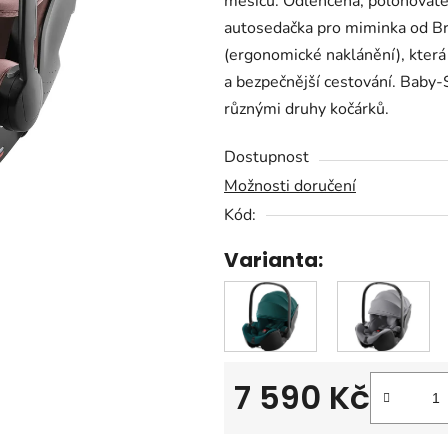
měsíců. Odlehčená, polohovatel
0,0
autosedačka pro miminka od Br
z
(ergonomické naklánění), která 
5
a bezpečnější cestování. Baby-
hvězdiček.
různými druhy kočárků.
Dostupnost
Možnosti doručení
Kód:
Varianta:
7 590 Kč
Měrná cena: