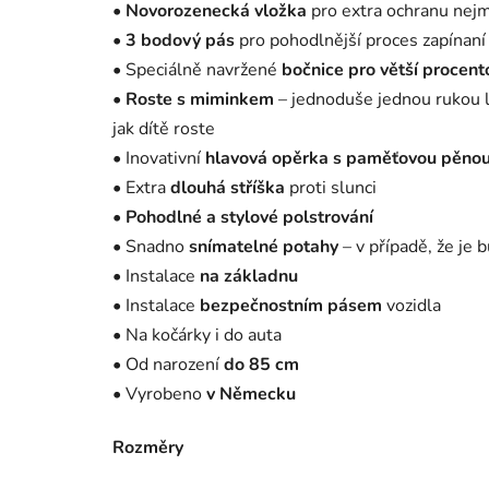
•
Novorozenecká vložka
pro extra ochranu nejm
•
3 bodový pás
pro pohodlnější proces zapínaní
• Speciálně navržené
bočnice pro větší procent
•
Roste s miminkem
– jednoduše jednou rukou l
jak dítě roste
• Inovativní
hlavová opěrka s paměťovou pěno
• Extra
dlouhá stříška
proti slunci
•
Pohodlné a stylové polstrování
• Snadno
snímatelné potahy
– v případě, že je 
• Instalace
na základnu
• Instalace
bezpečnostním pásem
vozidla
• Na kočárky i do auta
• Od narození
do 85 cm
• Vyrobeno
v Německu
Rozměry