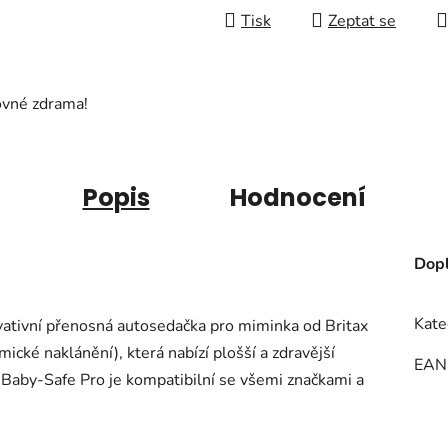
Tisk
Zeptat se
ovné zdrama!
Popis
Hodnocení
Dopl
Kate
vativní přenosná autosedačka pro miminka od Britax
cké naklánění), která nabízí plošší a zdravější
EAN
 Baby-Safe Pro je kompatibilní se všemi značkami a