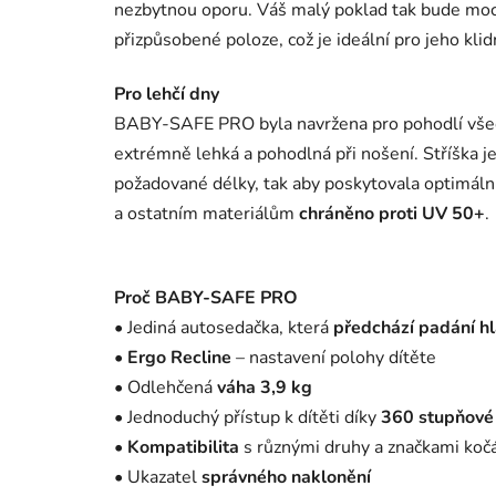
nezbytnou oporu. Váš malý poklad tak bude moc
přizpůsobené poloze, což je ideální pro jeho klid
Pro lehčí dny
BABY-SAFE PRO byla navržena pro pohodlí všech
extrémně lehká a pohodlná při nošení. Stříška j
požadované délky, tak aby poskytovala optimální k
a ostatním materiálům
chráněno proti UV 50+
.
Proč BABY-SAFE PRO
• Jediná autosedačka, která
předchází padání hl
•
Ergo Recline
– nastavení polohy dítěte
• Odlehčená
váha 3,9 kg
• Jednoduchý přístup k dítěti díky
360 stupňové 
•
Kompatibilita
s různými druhy a značkami koč
• Ukazatel
správného naklonění