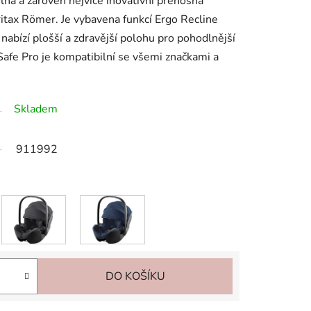
ná a zároveň nejvíce inovativní přenosná
itax Römer. Je vybavena funkcí Ergo Recline
nabízí plošší a zdravější polohu pro pohodlnější
Safe Pro je kompatibilní se všemi značkami a
Skladem
911992
DO KOŠÍKU