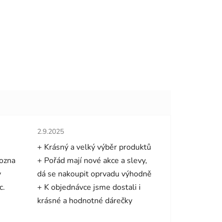
hvězdiček.
Hodnocení obchodu je 5 z 5 hvězdiček.
2.9.2025
+ Krásný a velký výběr produktů
mozna
+ Pořád mají nové akce a slevy,
y
dá se nakoupit oprvadu výhodně
c.
+ K objednávce jsme dostali i
krásné a hodnotné dárečky