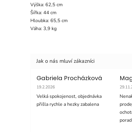
Výška: 62,5 cm
Šířka: 44 cm
Hloubka: 65,5 cm
Váha: 3,9 kg
Gabriela Procházková
Mag
Hodnocení obchodu je 5 z 5 hvězdiček.
Hodno
19.2.2026
29.11
Velká spokojenost, objednávka
Nenak
přišla rychle a hezky zabalena
prode
ochot
porad