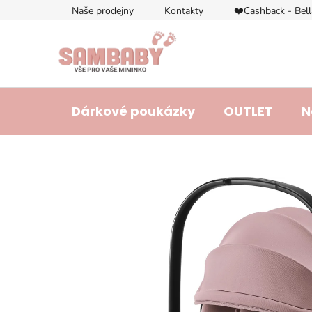
Přejít
Naše prodejny
Kontakty
❤️Cashback - Bel
na
obsah
Dárkové poukázky
OUTLET
N