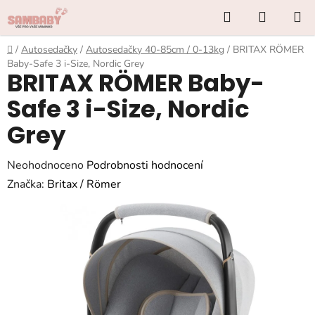
Přejít
Hledat
NÁKUP
na
KOŠÍK
obsah
Domů
/
Autosedačky
/
Autosedačky 40-85cm / 0-13kg
/
BRITAX RÖMER
Baby-Safe 3 i-Size, Nordic Grey
BRITAX RÖMER Baby-
Safe 3 i-Size, Nordic
Grey
Průměrné
Neohodnoceno
Podrobnosti hodnocení
hodnocení
Značka:
Britax / Römer
produktu
je
0,0
z
5
hvězdiček.