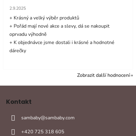
Hodnocení obchodu je 5 z 5 hvězdiček.
2.9.2025
+ Krásný a velký výběr produktů
+ Pořád mají nové akce a slevy, dá se nakoupit
oprvadu výhodně
+ K objednávce jsme dostali i krásné a hodnotné
dárečky
Zobrazit další hodnocení
Z
á
Kontakt
p
a
sambaby
@
sambaby.com
t
í
+420 725 318 605