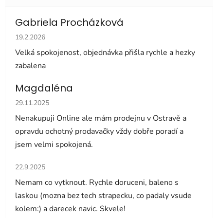
Gabriela Procházková
Hodnocení obchodu je 5 z 5 hvězdiček.
19.2.2026
Velká spokojenost, objednávka přišla rychle a hezky
zabalena
Magdaléna
Hodnocení obchodu je 5 z 5 hvězdiček.
29.11.2025
Nenakupuji Online ale mám prodejnu v Ostravě a
opravdu ochotný prodavačky vždy dobře poradí a
jsem velmi spokojená.
Hodnocení obchodu je 5 z 5 hvězdiček.
22.9.2025
Nemam co vytknout. Rychle doruceni, baleno s
laskou (mozna bez tech strapecku, co padaly vsude
kolem:) a darecek navic. Skvele!