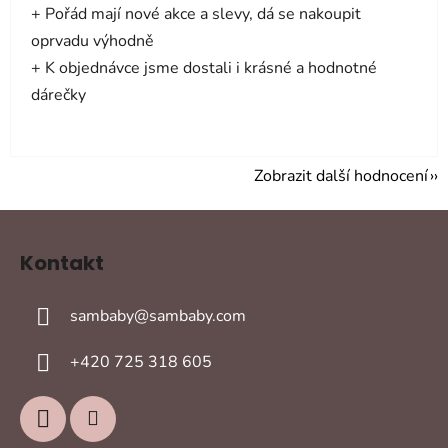
+ Pořád mají nové akce a slevy, dá se nakoupit
oprvadu výhodně
+ K objednávce jsme dostali i krásné a hodnotné
dárečky
Zobrazit další hodnocení
Z
á
Kontakt
p
a
sambaby
@
sambaby.com
t
í
+420 725 318 605