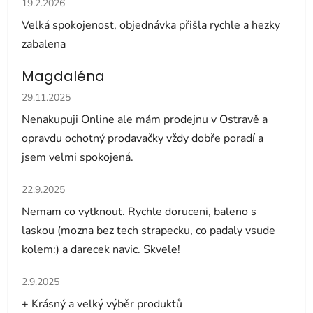
19.2.2026
Velká spokojenost, objednávka přišla rychle a hezky
zabalena
Magdaléna
Hodnocení obchodu je 5 z 5 hvězdiček.
29.11.2025
Nenakupuji Online ale mám prodejnu v Ostravě a
opravdu ochotný prodavačky vždy dobře poradí a
jsem velmi spokojená.
Hodnocení obchodu je 5 z 5 hvězdiček.
22.9.2025
Nemam co vytknout. Rychle doruceni, baleno s
laskou (mozna bez tech strapecku, co padaly vsude
kolem:) a darecek navic. Skvele!
Hodnocení obchodu je 5 z 5 hvězdiček.
2.9.2025
+ Krásný a velký výběr produktů