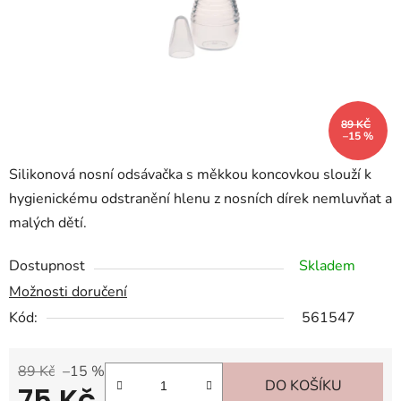
89 KČ
–15 %
Silikonová nosní odsávačka s měkkou koncovkou slouží k
hygienickému odstranění hlenu z nosních dírek nemluvňat a
malých dětí.
Dostupnost
Skladem
Možnosti doručení
Kód:
561547
89 Kč
–15 %
DO KOŠÍKU
75 Kč