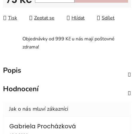
Měrná cena:
Tisk
Zeptat se
Hlídat
Sdílet
Objednávky od 999 Kč u nás mají poštovné
zdrama!
Popis
Hodnocení
Gabriela Procházková
Hodnocení obchodu je 5 z 5 hvězdiček.