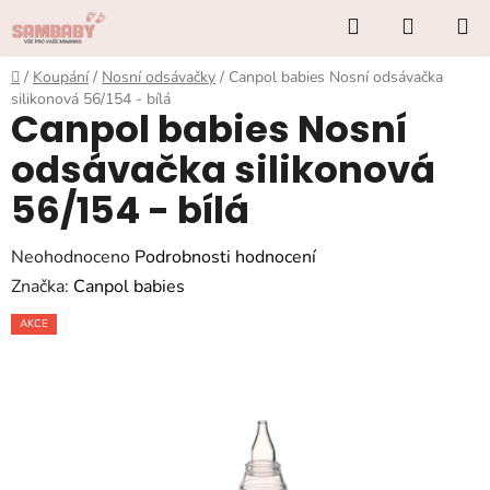
Přejít
Hledat
NÁKUP
na
KOŠÍK
obsah
Domů
/
Koupání
/
Nosní odsávačky
/
Canpol babies Nosní odsávačka
silikonová 56/154 - bílá
Canpol babies Nosní
odsávačka silikonová
56/154 - bílá
Průměrné
Neohodnoceno
Podrobnosti hodnocení
hodnocení
Značka:
Canpol babies
produktu
AKCE
je
0,0
z
5
hvězdiček.