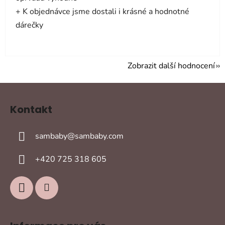
+ K objednávce jsme dostali i krásné a hodnotné
dárečky
Zobrazit další hodnocení
Z
á
Kontakt
p
a
sambaby
@
sambaby.com
t
í
+420 725 318 605