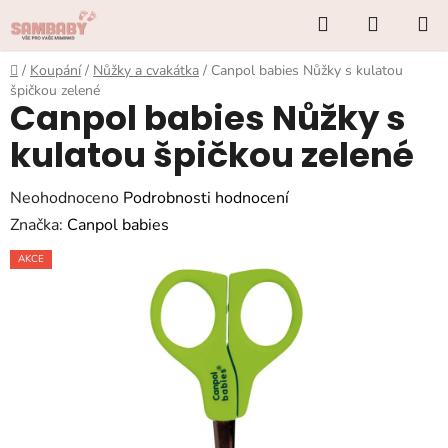
Přejít
Hledat
NÁKUP
na
KOŠÍK
obsah
Domů
/
Koupání
/
Nůžky a cvakátka
/
Canpol babies Nůžky s kulatou
špičkou zelené
Canpol babies Nůžky s
kulatou špičkou zelené
Průměrné
Neohodnoceno
Podrobnosti hodnocení
hodnocení
Značka:
Canpol babies
produktu
AKCE
je
0,0
z
5
hvězdiček.