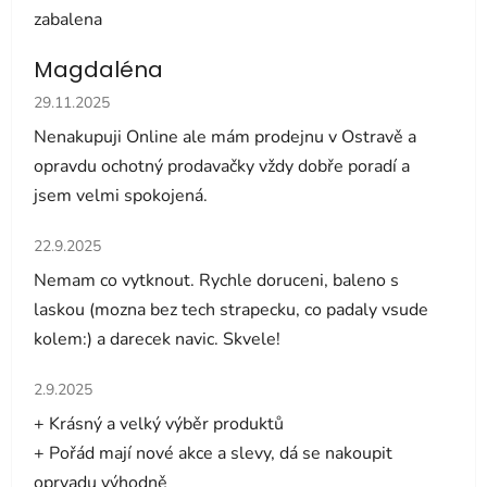
zabalena
Magdaléna
Hodnocení obchodu je 5 z 5 hvězdiček.
29.11.2025
Nenakupuji Online ale mám prodejnu v Ostravě a
opravdu ochotný prodavačky vždy dobře poradí a
jsem velmi spokojená.
Hodnocení obchodu je 5 z 5 hvězdiček.
22.9.2025
Nemam co vytknout. Rychle doruceni, baleno s
laskou (mozna bez tech strapecku, co padaly vsude
kolem:) a darecek navic. Skvele!
Hodnocení obchodu je 5 z 5 hvězdiček.
2.9.2025
+ Krásný a velký výběr produktů
+ Pořád mají nové akce a slevy, dá se nakoupit
oprvadu výhodně