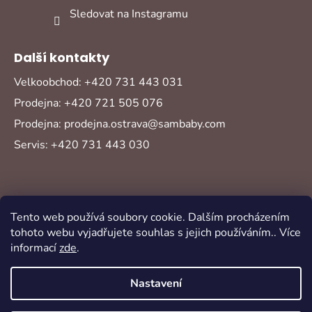
Sledovat na Instagramu
Další kontakty
Velkoobchod: +420 731 443 031
Prodejna: +420 721 505 076
Prodejna: prodejna.ostrava@sambaby.com
Servis: +420 731 443 030
Tento web používá soubory cookie. Dalším procházením
tohoto webu vyjadřujete souhlas s jejich používáním.. Více
informací
zde
.
Vytvořil Shoptet
Copyright 2026
Sambaby
. Všechna práva
Nastavení
vyhrazena.