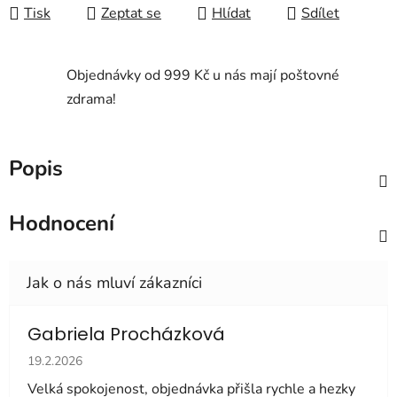
Tisk
Zeptat se
Hlídat
Sdílet
Objednávky od 999 Kč u nás mají poštovné
zdrama!
Popis
Hodnocení
Gabriela Procházková
Hodnocení obchodu je 5 z 5 hvězdiček.
19.2.2026
Velká spokojenost, objednávka přišla rychle a hezky