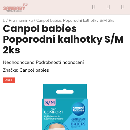
Přejít
Hledat
NÁKUP
na
KOŠÍK
obsah
Domů
/
Pro maminku
/
Canpol babies Poporodní kalhotky S/M 2ks
Canpol babies
Poporodní kalhotky S/M
2ks
Průměrné
Neohodnoceno
Podrobnosti hodnocení
hodnocení
Značka:
Canpol babies
produktu
AKCE
je
0,0
z
5
hvězdiček.