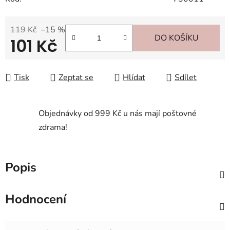
119 Kč
–15 %
DO KOŠÍKU
101 Kč
Měrná cena:
Tisk
Zeptat se
Hlídat
Sdílet
Objednávky od 999 Kč u nás mají poštovné
zdrama!
Popis
Hodnocení