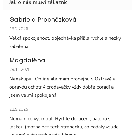
Gabriela Procházková
Hodnocení obchodu je 5 z 5 hvězdiček.
19.2.2026
Velká spokojenost, objednávka přišla rychle a hezky
zabalena
Magdaléna
Hodnocení obchodu je 5 z 5 hvězdiček.
29.11.2025
Nenakupuji Online ale mám prodejnu v Ostravě a
opravdu ochotný prodavačky vždy dobře poradí a
jsem velmi spokojená.
Hodnocení obchodu je 5 z 5 hvězdiček.
22.9.2025
Nemam co vytknout. Rychle doruceni, baleno s
laskou (mozna bez tech strapecku, co padaly vsude