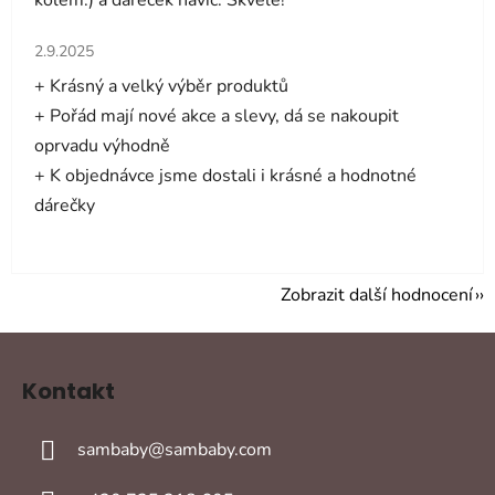
kolem:) a darecek navic. Skvele!
Hodnocení obchodu je 5 z 5 hvězdiček.
2.9.2025
+ Krásný a velký výběr produktů
+ Pořád mají nové akce a slevy, dá se nakoupit
oprvadu výhodně
+ K objednávce jsme dostali i krásné a hodnotné
dárečky
Zobrazit další hodnocení
Z
á
Kontakt
p
a
sambaby
@
sambaby.com
t
í