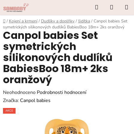
Přejít
Hledat
NÁKUP
na
KOŠÍK
obsah
Domů
/
Kojení a krmení
/
Dudlíky a doplňky
/
šidítka
/
Canpol babies Set
symetrických silikonových dudlíků BabiesBoo 18m+ 2ks oranžový
Canpol babies Set
symetrických
silikonových dudlíků
BabiesBoo 18m+ 2ks
oranžový
Průměrné
Neohodnoceno
Podrobnosti hodnocení
hodnocení
Značka:
Canpol babies
produktu
AKCE
je
0,0
z