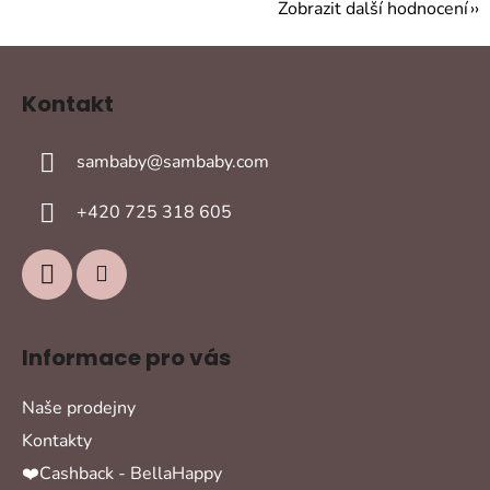
Zobrazit další hodnocení
Z
á
Kontakt
p
a
sambaby
@
sambaby.com
t
í
+420 725 318 605
Informace pro vás
Naše prodejny
Kontakty
❤️Cashback - BellaHappy