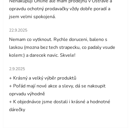
Nenakupuji Online ale mám prodejnu v Ostravě a
opravdu ochotný prodavačky vždy dobře poradí a
jsem velmi spokojená.
Hodnocení obchodu je 5 z 5 hvězdiček.
22.9.2025
Nemam co vytknout. Rychle doruceni, baleno s
laskou (mozna bez tech strapecku, co padaly vsude
kolem:) a darecek navic. Skvele!
Hodnocení obchodu je 5 z 5 hvězdiček.
2.9.2025
+ Krásný a velký výběr produktů
+ Pořád mají nové akce a slevy, dá se nakoupit
oprvadu výhodně
+ K objednávce jsme dostali i krásné a hodnotné
dárečky