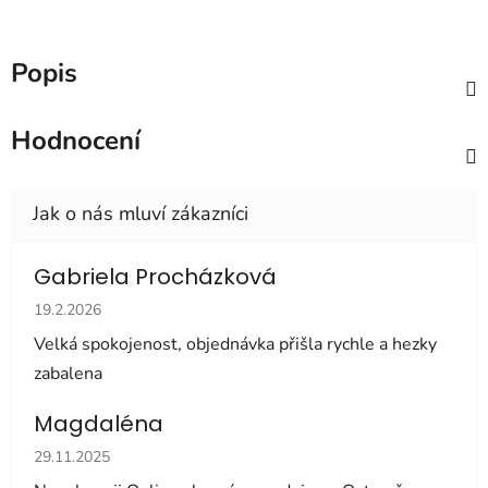
Popis
Hodnocení
Gabriela Procházková
Hodnocení obchodu je 5 z 5 hvězdiček.
19.2.2026
Velká spokojenost, objednávka přišla rychle a hezky
zabalena
Magdaléna
Hodnocení obchodu je 5 z 5 hvězdiček.
29.11.2025