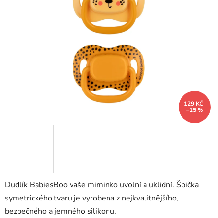
5
hvězdiček.
129 KČ
–15 %
Dudlík BabiesBoo vaše miminko uvolní a uklidní. Špička
symetrického tvaru je vyrobena z nejkvalitnějšího,
bezpečného a jemného silikonu.