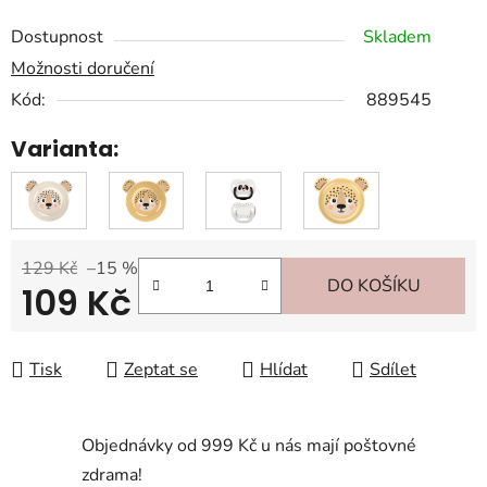
Dostupnost
Skladem
Možnosti doručení
Kód:
889545
Varianta:
129 Kč
–15 %
DO KOŠÍKU
109 Kč
Měrná cena:
Tisk
Zeptat se
Hlídat
Sdílet
Objednávky od 999 Kč u nás mají poštovné
zdrama!