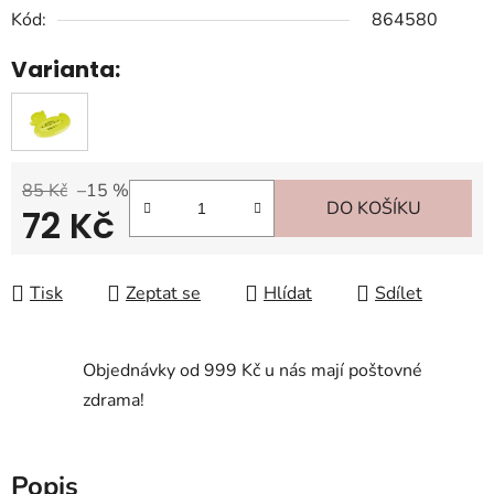
Kód:
864580
Varianta:
85 Kč
–15 %
DO KOŠÍKU
72 Kč
Měrná cena:
Tisk
Zeptat se
Hlídat
Sdílet
Objednávky od 999 Kč u nás mají poštovné
zdrama!
Popis