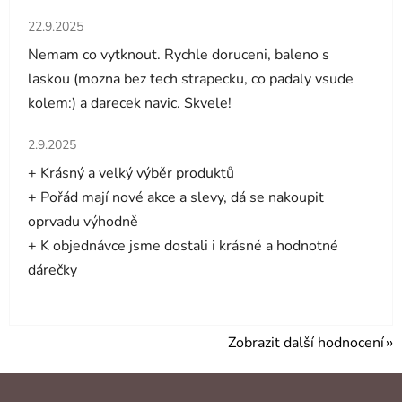
Hodnocení obchodu je 5 z 5 hvězdiček.
22.9.2025
Nemam co vytknout. Rychle doruceni, baleno s
laskou (mozna bez tech strapecku, co padaly vsude
kolem:) a darecek navic. Skvele!
Hodnocení obchodu je 5 z 5 hvězdiček.
2.9.2025
+ Krásný a velký výběr produktů
+ Pořád mají nové akce a slevy, dá se nakoupit
oprvadu výhodně
+ K objednávce jsme dostali i krásné a hodnotné
dárečky
Zobrazit další hodnocení
Z