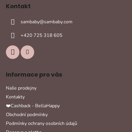
á
Kontakt
p
a
sambaby
@
sambaby.com
t
í
+420 725 318 605
Informace pro vás
Naše prodejny
Kontakty
❤️Cashback - BellaHappy
Obchodní podmínky
Podmínky ochrany osobních údajů