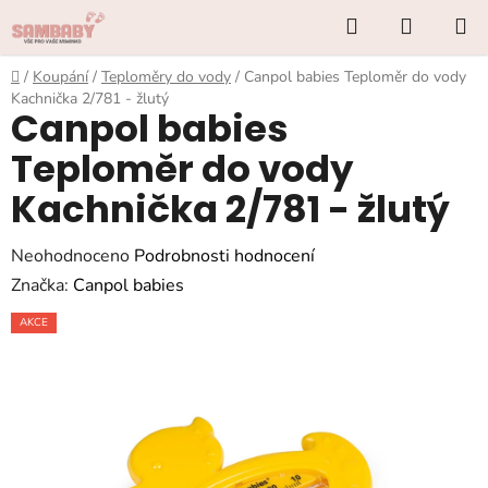
Přejít
Hledat
NÁKUP
na
KOŠÍK
obsah
Domů
/
Koupání
/
Teploměry do vody
/
Canpol babies Teploměr do vody
Kachnička 2/781 - žlutý
Canpol babies
Teploměr do vody
Kachnička 2/781 - žlutý
Průměrné
Neohodnoceno
Podrobnosti hodnocení
hodnocení
Značka:
Canpol babies
produktu
AKCE
je
0,0
z
5
hvězdiček.