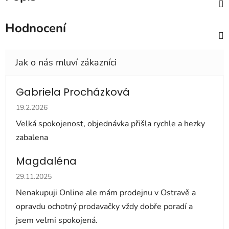
Hodnocení
Gabriela Procházková
Hodnocení obchodu je 5 z 5 hvězdiček.
19.2.2026
Velká spokojenost, objednávka přišla rychle a hezky
zabalena
Magdaléna
Hodnocení obchodu je 5 z 5 hvězdiček.
29.11.2025
Nenakupuji Online ale mám prodejnu v Ostravě a
opravdu ochotný prodavačky vždy dobře poradí a
jsem velmi spokojená.