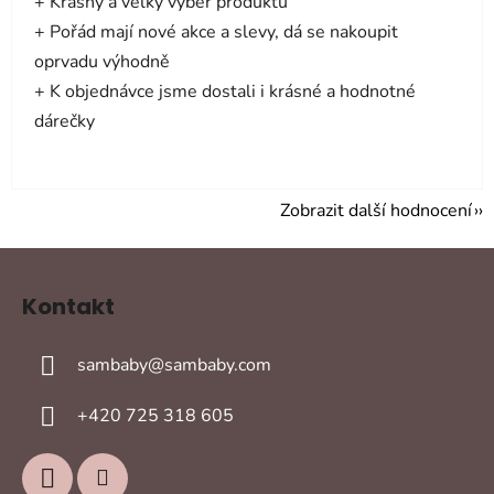
+ Krásný a velký výběr produktů
+ Pořád mají nové akce a slevy, dá se nakoupit
oprvadu výhodně
+ K objednávce jsme dostali i krásné a hodnotné
dárečky
Zobrazit další hodnocení
Z
á
Kontakt
p
a
sambaby
@
sambaby.com
t
í
+420 725 318 605