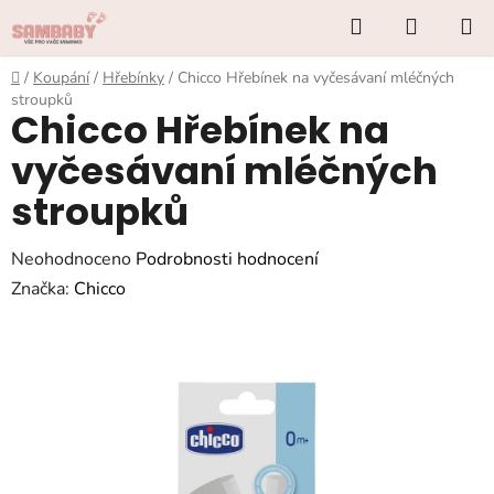
Přejít
Hledat
NÁKUP
na
KOŠÍK
obsah
Domů
/
Koupání
/
Hřebínky
/
Chicco Hřebínek na vyčesávaní mléčných
stroupků
Chicco Hřebínek na
vyčesávaní mléčných
stroupků
Průměrné
Neohodnoceno
Podrobnosti hodnocení
hodnocení
Značka:
Chicco
produktu
je
0,0
z
5
hvězdiček.