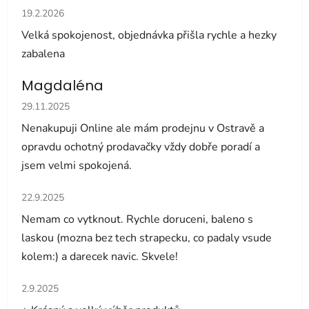
Hodnocení obchodu je 5 z 5 hvězdiček.
19.2.2026
Velká spokojenost, objednávka přišla rychle a hezky
zabalena
Magdaléna
Hodnocení obchodu je 5 z 5 hvězdiček.
29.11.2025
Nenakupuji Online ale mám prodejnu v Ostravě a
opravdu ochotný prodavačky vždy dobře poradí a
jsem velmi spokojená.
Hodnocení obchodu je 5 z 5 hvězdiček.
22.9.2025
Nemam co vytknout. Rychle doruceni, baleno s
laskou (mozna bez tech strapecku, co padaly vsude
kolem:) a darecek navic. Skvele!
Hodnocení obchodu je 5 z 5 hvězdiček.
2.9.2025