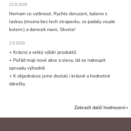
Hodnocení obchodu je 5 z 5 hvězdiček.
22.9.2025
Nemam co vytknout. Rychle doruceni, baleno s
laskou (mozna bez tech strapecku, co padaly vsude
kolem:) a darecek navic. Skvele!
Hodnocení obchodu je 5 z 5 hvězdiček.
2.9.2025
+ Krásný a velký výběr produktů
+ Pořád mají nové akce a slevy, dá se nakoupit
oprvadu výhodně
+ K objednávce jsme dostali i krásné a hodnotné
dárečky
Zobrazit další hodnocení
Z
á