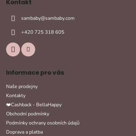
Kontakt
p
a
sambaby
@
sambaby.com
t
í
+420 725 318 605
Informace pro vás
Naše prodejny
Kontakty
❤️Cashback - BellaHappy
Obchodní podmínky
Podmínky ochrany osobních údajů
Doprava a platba