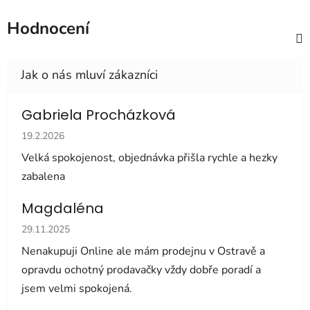
Hodnocení
Gabriela Procházková
Hodnocení obchodu je 5 z 5 hvězdiček.
19.2.2026
Velká spokojenost, objednávka přišla rychle a hezky
zabalena
Magdaléna
Hodnocení obchodu je 5 z 5 hvězdiček.
29.11.2025
Nenakupuji Online ale mám prodejnu v Ostravě a
opravdu ochotný prodavačky vždy dobře poradí a
jsem velmi spokojená.