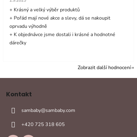
2.9.2025
+ Krásný a velký výběr produktů
+ Pořád mají nové akce a slevy, dá se nakoupit
oprvadu výhodně
+ K objednávce jsme dostali i krásné a hodnotné
dárečky
Zobrazit další hodnocení
Z
á
Kontakt
p
a
sambaby
@
sambaby.com
t
í
+420 725 318 605