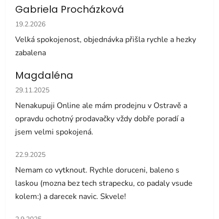
Gabriela Procházková
Hodnocení obchodu je 5 z 5 hvězdiček.
19.2.2026
Velká spokojenost, objednávka přišla rychle a hezky
zabalena
Magdaléna
Hodnocení obchodu je 5 z 5 hvězdiček.
29.11.2025
Nenakupuji Online ale mám prodejnu v Ostravě a
opravdu ochotný prodavačky vždy dobře poradí a
jsem velmi spokojená.
Hodnocení obchodu je 5 z 5 hvězdiček.
22.9.2025
Nemam co vytknout. Rychle doruceni, baleno s
laskou (mozna bez tech strapecku, co padaly vsude
kolem:) a darecek navic. Skvele!
Hodnocení obchodu je 5 z 5 hvězdiček.