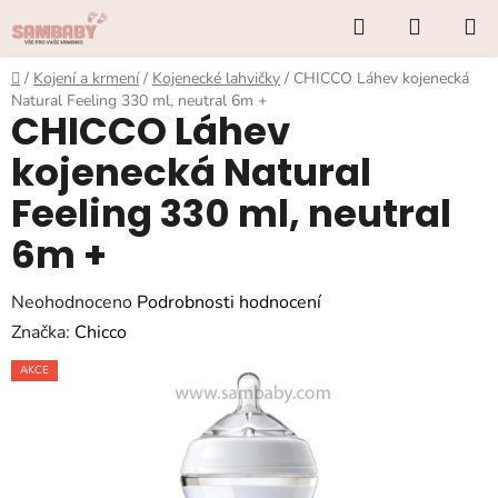
Přejít
Hledat
NÁKUP
na
KOŠÍK
obsah
Domů
/
Kojení a krmení
/
Kojenecké lahvičky
/
CHICCO Láhev kojenecká
Natural Feeling 330 ml, neutral 6m +
CHICCO Láhev
kojenecká Natural
Feeling 330 ml, neutral
6m +
Průměrné
Neohodnoceno
Podrobnosti hodnocení
hodnocení
Značka:
Chicco
produktu
AKCE
je
0,0
z
5