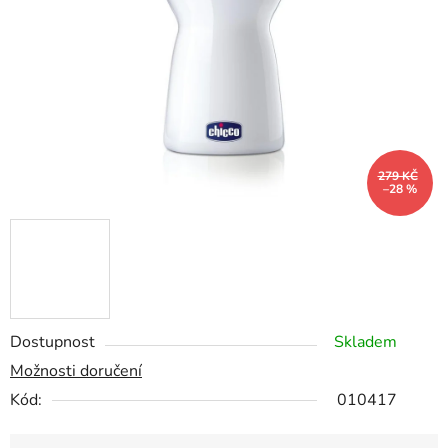
hvězdiček.
279 KČ
–28 %
Dostupnost
Skladem
Možnosti doručení
Kód:
010417