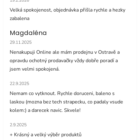
19.2.2026
Velká spokojenost, objednávka přišla rychle a hezky
zabalena
Magdaléna
Hodnocení obchodu je 5 z 5 hvězdiček.
29.11.2025
Nenakupuji Online ale mám prodejnu v Ostravě a
opravdu ochotný prodavačky vždy dobře poradí a
jsem velmi spokojená.
Hodnocení obchodu je 5 z 5 hvězdiček.
22.9.2025
Nemam co vytknout. Rychle doruceni, baleno s
laskou (mozna bez tech strapecku, co padaly vsude
kolem:) a darecek navic. Skvele!
Hodnocení obchodu je 5 z 5 hvězdiček.
2.9.2025
+ Krásný a velký výběr produktů