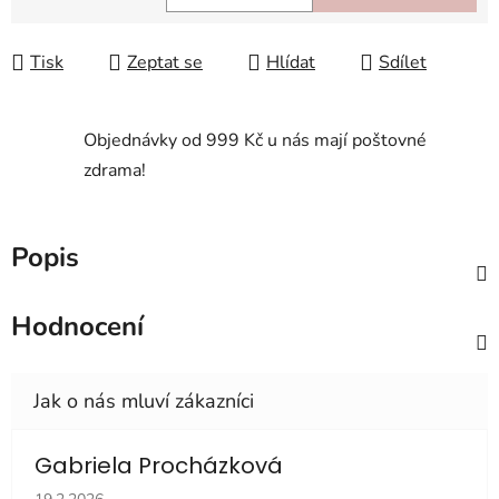
Měrná cena:
Tisk
Zeptat se
Hlídat
Sdílet
Objednávky od 999 Kč u nás mají poštovné
zdrama!
Popis
Hodnocení
Gabriela Procházková
Hodnocení obchodu je 5 z 5 hvězdiček.