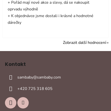
+ Pořád mají nové akce a slevy, dá se nakoupit
oprvadu výhodně
+ K objednávce jsme dostali i krásné a hodnotné
dárečky
Zobrazit další hodnocení
Z
á
Kontakt
p
a
sambaby
@
sambaby.com
t
í
+420 725 318 605