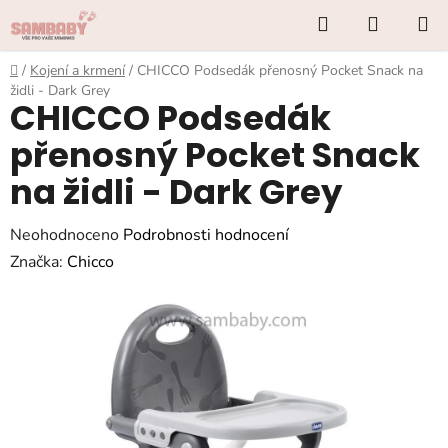
Přejít
Hledat
NÁKUP
na
KOŠÍK
obsah
Domů
/
Kojení a krmení
/
CHICCO Podsedák přenosný Pocket Snack na
židli - Dark Grey
CHICCO Podsedák
přenosný Pocket Snack
na židli - Dark Grey
Průměrné
Neohodnoceno
Podrobnosti hodnocení
hodnocení
Značka:
Chicco
produktu
je
0,0
z
5
hvězdiček.