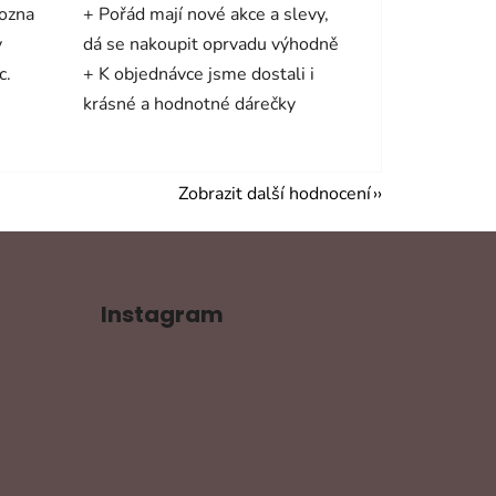
mozna
+ Pořád mají nové akce a slevy,
y
dá se nakoupit oprvadu výhodně
c.
+ K objednávce jsme dostali i
krásné a hodnotné dárečky
Zobrazit další hodnocení
Instagram