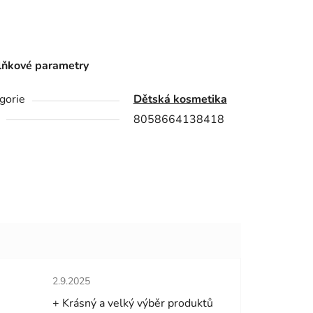
ňkové parametry
gorie
Dětská kosmetika
8058664138418
hvězdiček.
Hodnocení obchodu je 5 z 5 hvězdiček.
2.9.2025
+ Krásný a velký výběr produktů