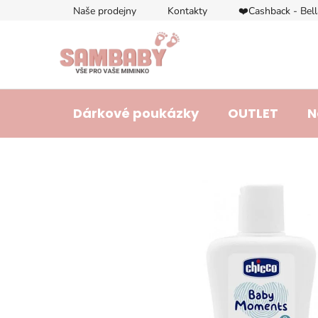
Přejít
Naše prodejny
Kontakty
❤️Cashback - Bel
na
obsah
Dárkové poukázky
OUTLET
N