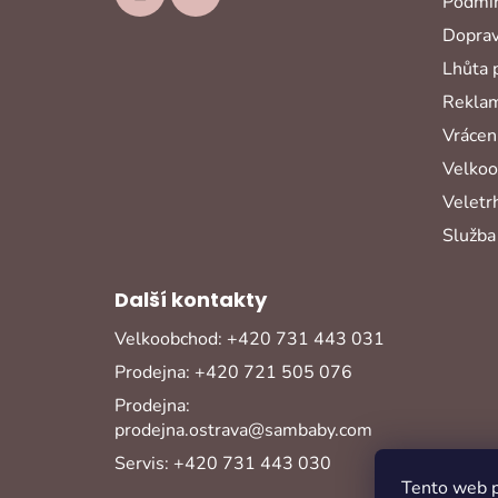
Podmín
Doprav
Lhůta 
Reklam
Vrácení
Velko
Veletr
Služba
Další kontakty
Velkoobchod: +420 731 443 031
Prodejna: +420 721 505 076
Prodejna:
prodejna.ostrava@sambaby.com
Servis: +420 731 443 030
Tento web p