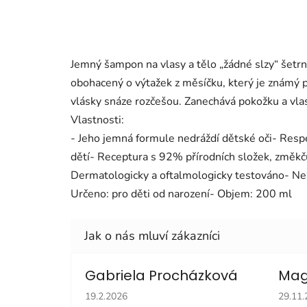
Jemný šampon na vlasy a tělo „žádné slzy“ šetrn
obohacený o výtažek z měsíčku, který je známý p
vlásky snáze rozčešou. Zanechává pokožku a vl
Vlastnosti:
- Jeho jemná formule nedráždí dětské oči- Res
dětí- Receptura s 92% přírodních složek, změkču
Dermatologicky a oftalmologicky testováno- N
Určeno: pro děti od narození- Objem: 200 ml
Gabriela Procházková
Mag
Hodnocení obchodu je 5 z 5 hvězdiček.
Hodno
19.2.2026
29.11