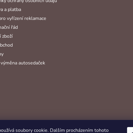
ky ochrany osobních údajů
a a platba
pro vyřízení reklamace
ační řád
 zboží
obchod
hy
 výměna autosedaček
oužívá soubory cookie. Dalším procházením tohoto