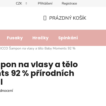
CZK
Přihlášení
Registrace
dajů
Doprava a platba
Lhůta pro vyřízení reklamace
R
PRÁZDNÝ KOŠÍK
NÁKUPNÍ
KOŠÍK
Fusaky
Hračky
Spinkání
Přebalo
ICCO Šampon na vlasy a tělo Baby Moments 92 %
on na vlasy a tělo
s 92 % přírodních
l
dnocení