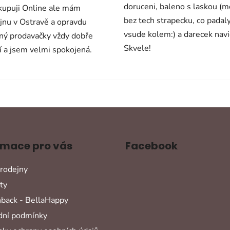
doruceni, baleno s laskou (
upuji Online ale mám
bez tech strapecku, co padal
jnu v Ostravě a opravdu
vsude kolem:) a darecek navi
ný prodavačky vždy dobře
Skvele!
í a jsem velmi spokojená.
rmace pro vás
Facebook
rodejny
ty
back - BellaHappy
ní podmínky