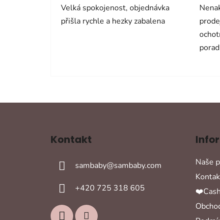
Velká spokojenost, objednávka
Nenak
přišla rychle a hezky zabalena
prode
ochot
porad
Z
á
Kontakt
Info
p
a
Naše p
sambaby
@
sambaby.com
t
Kontak
í
+420 725 318 605
❤️Cash
Obchod