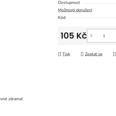
Dostupnost
je
Možnosti doručení
0,0
Kód:
z
5
hvězdiček.
105 Kč
Měrná cena:
Tisk
Zeptat se
ovné zdrama!