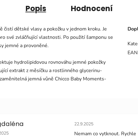
Popis
Hodnocení
ě čistí dětské vlasy a pokožku v jednom kroku. Je
Dopl
ro své zvláčňující vlastnosti. Po použití šamponu se
Kate
asy jemné a provoněné.
EAN
pektuje hydrolipidovou rovnováhu jemné pokožky
jící extrakt z měsíčku a rostlinného glycerinu-
ezaměnitelná jemná vůně Chicco Baby Moments-
Hodnocení obchodu je 5 z 5 
daléna
22.9.2025
cení obchodu je 5 z 5 hvězdiček.
.2025
Nemam co vytknout. Rychle