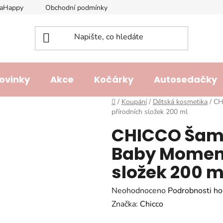
laHappy
Obchodní podmínky
Podmínky ochrany osobních ú
ovinky
Akce
Kočárky
Autosedačky
Domů
/
Koupání
/
Dětská kosmetika
/
CH
přírodních složek 200 ml
CHICCO Šamp
Baby Moment
složek 200 m
Průměrné
Neohodnoceno
Podrobnosti ho
hodnocení
Značka:
Chicco
produktu