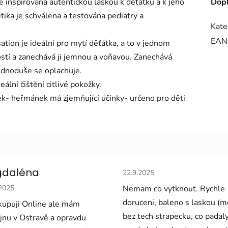
 inspirována autentickou láskou k děťátku a k jeho
Dopl
tika je schválena a testována pediatry a
Kate
EAN
tion je ideální pro mytí děťátka, a to v jednom
stí a zanechává ji jemnou a voňavou. Zanechává
ednoduše se oplachuje.
ální čištění citlivé pokožky.
nek- heřmánek má zjemňující účinky- určeno pro děti
Hodnocení obchodu je 5 z 5 
daléna
22.9.2025
cení obchodu je 5 z 5 hvězdiček.
.2025
Nemam co vytknout. Rychle
doruceni, baleno s laskou (
upuji Online ale mám
bez tech strapecku, co padal
jnu v Ostravě a opravdu