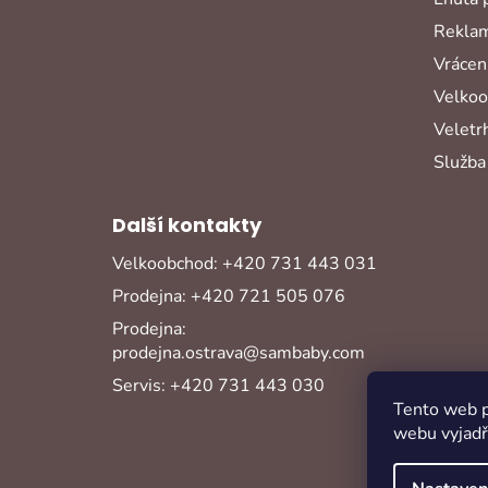
Reklam
Vrácení
Velko
Veletr
Služba
Další kontakty
Velkoobchod: +420 731 443 031
Prodejna: +420 721 505 076
Prodejna:
prodejna.ostrava@sambaby.com
Servis: +420 731 443 030
Tento web p
webu vyjadřu