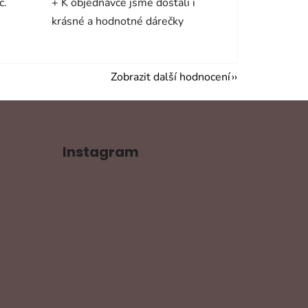
c.
+ K objednávce jsme dostali i
krásné a hodnotné dárečky
Zobrazit další hodnocení
Instagram