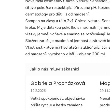
Nová řada kosmetiky Chicco Natural Sensation je
citlivé pokožce respektující přirozené pH. Kosme
dermatology pro děti již od narození.
Šampon na vlasy a tělo 2v1 Chicco Natural Sensa
kroku. Myje dětskou pokožku s maximální jemno
vlásky jemné, voňavé a snadno se rozčesávají. J
Složení zaručuje maximální jemnost a zároveň ide
Vlastnosti- aloe má hydratační a zklidňující úči
od narození- vyrobeno v Itálii- objem: 200 ml
Gabriela Procházková
Mag
Hodnocení obchodu je 5 z 5 hvězdiček.
Hodno
19.2.2026
29.11
Velká spokojenost, objednávka
Nenak
přišla rychle a hezky zabalena
prode