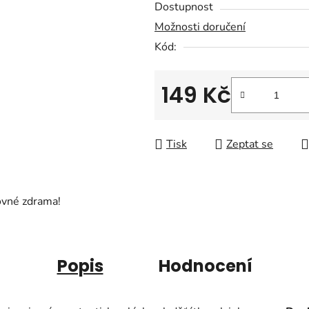
Dostupnost
je
Možnosti doručení
0,0
Kód:
z
5
hvězdiček.
149 Kč
Měrná cena:
Tisk
Zeptat se
ovné zdrama!
Popis
Hodnocení