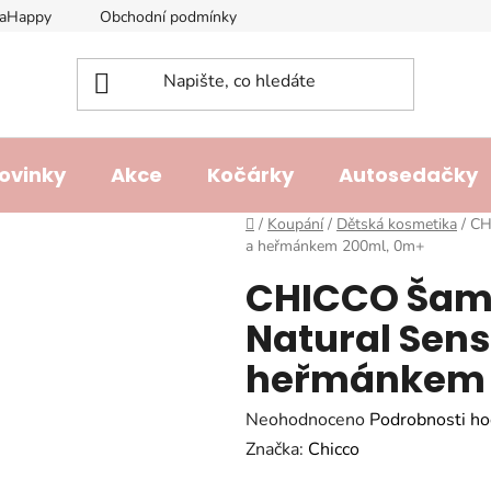
laHappy
Obchodní podmínky
Podmínky ochrany osobních ú
ovinky
Akce
Kočárky
Autosedačky
Domů
/
Koupání
/
Dětská kosmetika
/
CH
a heřmánkem 200ml, 0m+
CHICCO Šamp
Natural Sens
heřmánkem 
Průměrné
Neohodnoceno
Podrobnosti ho
hodnocení
Značka:
Chicco
produktu