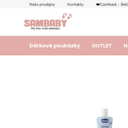
Přejít
Naše prodejny
Kontakty
❤️Cashback - Bel
na
obsah
Dárkové poukázky
OUTLET
N