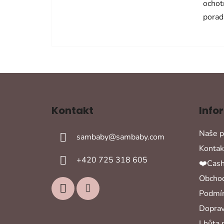
ochot
porad
Z
á
Kontakt
Info
p
a
Naše p
sambaby
@
sambaby.com
t
Kontak
í
+420 725 318 605
❤️Cash
Obchod
Podmín
Doprav
Lhůta 