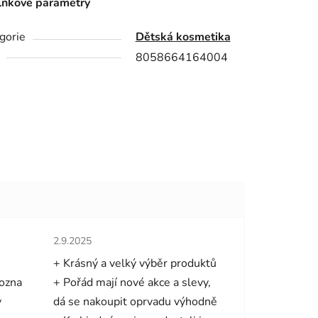
ňkové parametry
gorie
Dětská kosmetika
8058664164004
hvězdiček.
Hodnocení obchodu je 5 z 5 hvězdiček.
2.9.2025
+ Krásný a velký výběr produktů
mozna
+ Pořád mají nové akce a slevy,
y
dá se nakoupit oprvadu výhodně