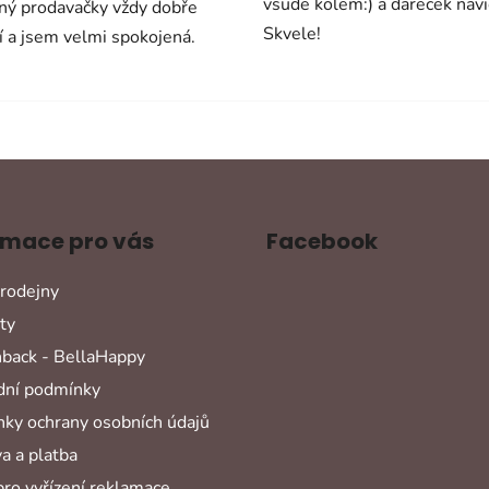
vsude kolem:) a darecek navi
ný prodavačky vždy dobře
Skvele!
í a jsem velmi spokojená.
rmace pro vás
Facebook
rodejny
ty
back - BellaHappy
ní podmínky
ky ochrany osobních údajů
a a platba
pro vyřízení reklamace