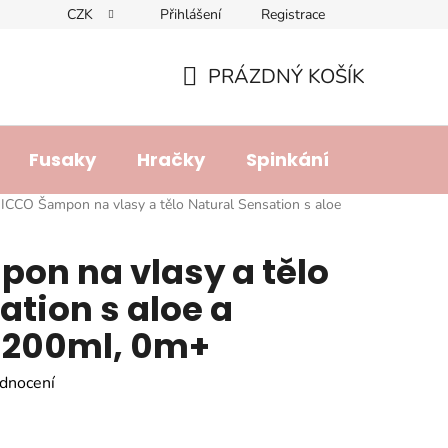
CZK
Přihlášení
Registrace
dajů
Doprava a platba
Lhůta pro vyřízení reklamace
R
PRÁZDNÝ KOŠÍK
NÁKUPNÍ
KOŠÍK
Fusaky
Hračky
Spinkání
Přebalo
ICCO Šampon na vlasy a tělo Natural Sensation s aloe
on na vlasy a tělo
ation s aloe a
200ml, 0m+
dnocení