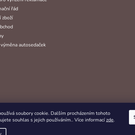
ační řád
 zboží
obchod
hy
 výměna autosedaček
oužívá soubory cookie. Dalším procházením tohoto
jete souhlas s jejich používáním.. Více informací
zde
.