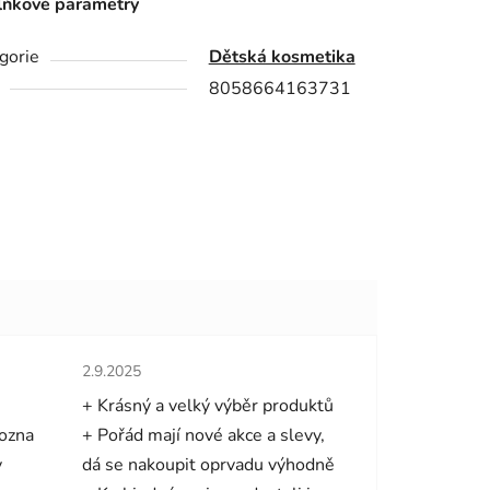
ňkové parametry
gorie
Dětská kosmetika
8058664163731
hvězdiček.
Hodnocení obchodu je 5 z 5 hvězdiček.
2.9.2025
+ Krásný a velký výběr produktů
mozna
+ Pořád mají nové akce a slevy,
y
dá se nakoupit oprvadu výhodně