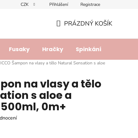
CZK
Přihlášení
Registrace
dajů
Doprava a platba
Lhůta pro vyřízení reklamace
R
PRÁZDNÝ KOŠÍK
NÁKUPNÍ
KOŠÍK
Fusaky
Hračky
Spinkání
Přebalo
ICCO Šampon na vlasy a tělo Natural Sensation s aloe
on na vlasy a tělo
ation s aloe a
500ml, 0m+
dnocení