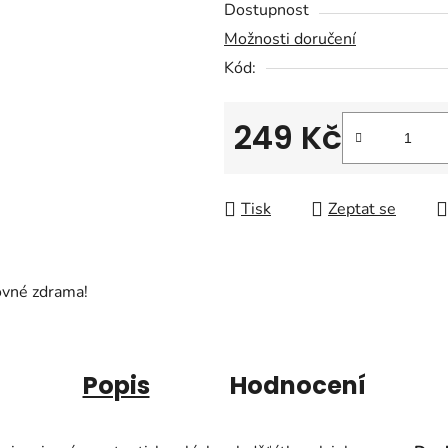
Dostupnost
je
Možnosti doručení
0,0
Kód:
z
5
hvězdiček.
249 Kč
Měrná cena:
Tisk
Zeptat se
ovné zdrama!
Popis
Hodnocení