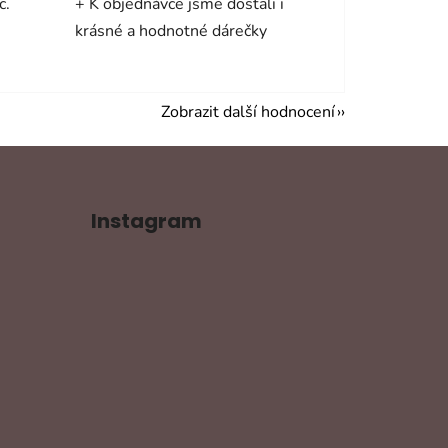
c.
+ K objednávce jsme dostali i
krásné a hodnotné dárečky
Zobrazit další hodnocení
Instagram