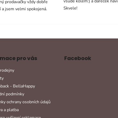
vsude kolem:) a darecek navi
ný prodavačky vždy dobře
Skvele!
í a jsem velmi spokojená.
rmace pro vás
Facebook
rodejny
ty
back - BellaHappy
ní podmínky
ky ochrany osobních údajů
a a platba
pro vyřízení reklamace