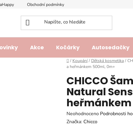
laHappy
Obchodní podmínky
Podmínky ochrany osobních ú
ovinky
Akce
Kočárky
Autosedačky
Domů
/
Koupání
/
Dětská kosmetika
/
CH
a heřmánkem 500ml, 0m+
CHICCO Šamp
Natural Sens
heřmánkem 
Průměrné
Neohodnoceno
Podrobnosti ho
hodnocení
Značka:
Chicco
produktu