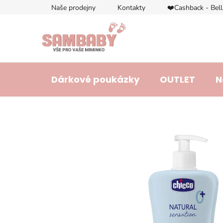
Přejít
Naše prodejny
Kontakty
❤️Cashback - Bel
na
obsah
Dárkové poukázky
OUTLET
N