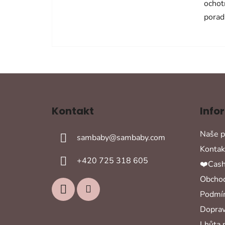
ochot
porad
Z
á
Kontakt
Info
p
a
Naše p
sambaby
@
sambaby.com
t
Kontak
í
+420 725 318 605
❤️Cash
Obchod
Podmín
Doprav
Lhůta 