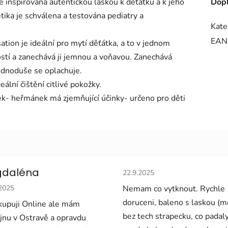
 inspirována autentickou láskou k děťátku a k jeho
Dopl
tika je schválena a testována pediatry a
Kate
EAN
tion je ideální pro mytí děťátka, a to v jednom
stí a zanechává ji jemnou a voňavou. Zanechává
ednoduše se oplachuje.
ální čištění citlivé pokožky.
nek- heřmánek má zjemňující účinky- určeno pro děti
Hodnocení obchodu je 5 z 5 
daléna
22.9.2025
cení obchodu je 5 z 5 hvězdiček.
.2025
Nemam co vytknout. Rychle
doruceni, baleno s laskou (
upuji Online ale mám
bez tech strapecku, co padal
jnu v Ostravě a opravdu