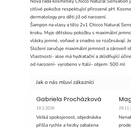
Nová řada kosmetiky Chicco Natural Sensation je
citlivé pokožce respektující přirozené pH. Kosme
dermatology pro děti již od narození.
Šampon na vlasy a tělo 2v1 Chicco Natural Sensa
kroku. Myje dětskou pokožku s maximální jemno
vlásky jemné, voňavé a snadno se rozčesávají. J
Složení zaručuje maximální jemnost a zároveň ide
Vlastnosti- aloe má hydratační a zklidňující úči
od narození- vyrobeno v Itálii- objem: 500 ml
Gabriela Procházková
Mag
Hodnocení obchodu je 5 z 5 hvězdiček.
Hodno
19.2.2026
29.11
Velká spokojenost, objednávka
Nenak
přišla rychle a hezky zabalena
prode