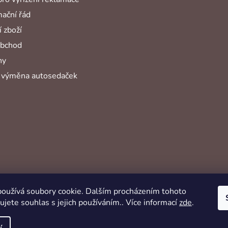
ační řád
 zboží
obchod
hy
 výměna autosedaček
oužívá soubory cookie. Dalším procházením tohoto
jete souhlas s jejich používáním.. Více informací
zde
.