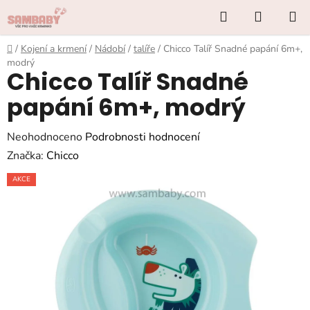
Přejít
Hledat
NÁKUP
na
KOŠÍK
obsah
Domů
/
Kojení a krmení
/
Nádobí
/
talíře
/
Chicco Talíř Snadné papání 6m+,
modrý
Chicco Talíř Snadné
papání 6m+, modrý
Průměrné
Neohodnoceno
Podrobnosti hodnocení
hodnocení
Značka:
Chicco
produktu
AKCE
je
0,0
z
5
hvězdiček.