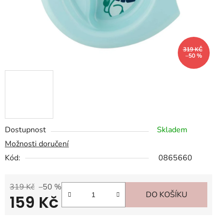
319 KČ
–50 %
Dostupnost
Skladem
Možnosti doručení
Kód:
0865660
319 Kč
–50 %
DO KOŠÍKU
159 Kč