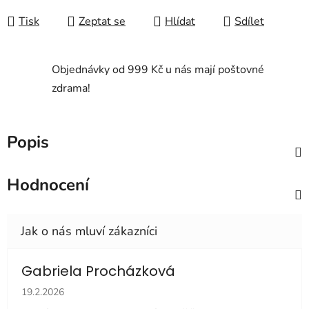
Měrná cena:
Tisk
Zeptat se
Hlídat
Sdílet
Objednávky od 999 Kč u nás mají poštovné
zdrama!
Popis
Hodnocení
Gabriela Procházková
Hodnocení obchodu je 5 z 5 hvězdiček.
19.2.2026