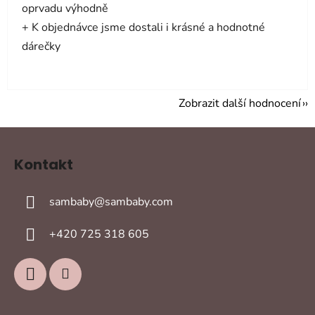
oprvadu výhodně
+ K objednávce jsme dostali i krásné a hodnotné
dárečky
Zobrazit další hodnocení
Z
á
Kontakt
p
a
sambaby
@
sambaby.com
t
í
+420 725 318 605