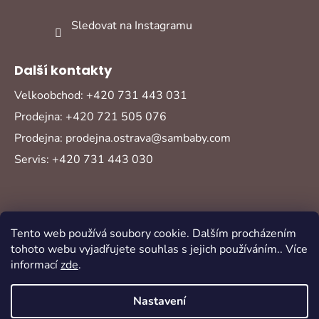
Sledovat na Instagramu
Další kontakty
Velkoobchod: +420 731 443 031
Prodejna: +420 721 505 076
Prodejna: prodejna.ostrava@sambaby.com
Servis: +420 731 443 030
Tento web používá soubory cookie. Dalším procházením
tohoto webu vyjadřujete souhlas s jejich používáním.. Více
informací
zde
.
Vytvořil Shoptet
Copyright 2026
Sambaby
. Všechna práva
Nastavení
vyhrazena.