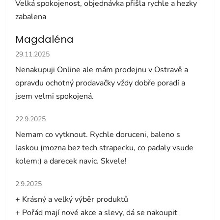
Velká spokojenost, objednávka přišla rychle a hezky
zabalena
Magdaléna
Hodnocení obchodu je 5 z 5 hvězdiček.
29.11.2025
Nenakupuji Online ale mám prodejnu v Ostravě a
opravdu ochotný prodavačky vždy dobře poradí a
jsem velmi spokojená.
Hodnocení obchodu je 5 z 5 hvězdiček.
22.9.2025
Nemam co vytknout. Rychle doruceni, baleno s
laskou (mozna bez tech strapecku, co padaly vsude
kolem:) a darecek navic. Skvele!
Hodnocení obchodu je 5 z 5 hvězdiček.
2.9.2025
+ Krásný a velký výběr produktů
+ Pořád mají nové akce a slevy, dá se nakoupit