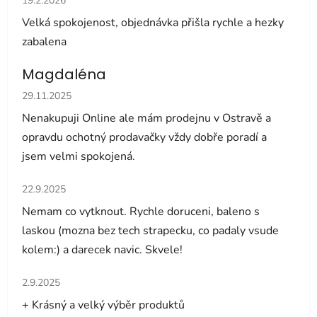
19.2.2026
Velká spokojenost, objednávka přišla rychle a hezky
zabalena
Magdaléna
Hodnocení obchodu je 5 z 5 hvězdiček.
29.11.2025
Nenakupuji Online ale mám prodejnu v Ostravě a
opravdu ochotný prodavačky vždy dobře poradí a
jsem velmi spokojená.
Hodnocení obchodu je 5 z 5 hvězdiček.
22.9.2025
Nemam co vytknout. Rychle doruceni, baleno s
laskou (mozna bez tech strapecku, co padaly vsude
kolem:) a darecek navic. Skvele!
Hodnocení obchodu je 5 z 5 hvězdiček.
2.9.2025
+ Krásný a velký výběr produktů