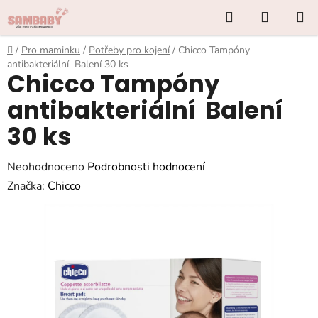
Přejít
Hledat
NÁKUP
na
KOŠÍK
obsah
Domů
/
Pro maminku
/
Potřeby pro kojení
/
Chicco Tampóny
antibakteriální Balení 30 ks
Chicco Tampóny
antibakteriální Balení
30 ks
Průměrné
Neohodnoceno
Podrobnosti hodnocení
hodnocení
Značka:
Chicco
produktu
je
0,0
z
5
hvězdiček.