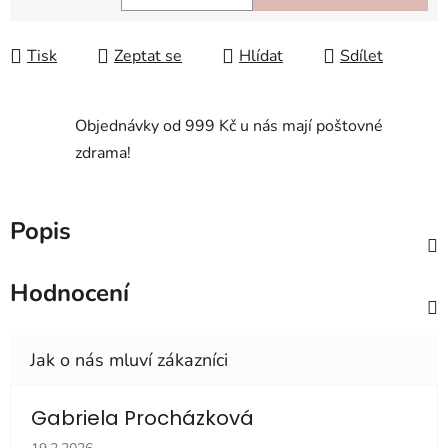
Měrná cena:
Tisk
Zeptat se
Hlídat
Sdílet
Objednávky od 999 Kč u nás mají poštovné
zdrama!
Popis
Hodnocení
Gabriela Procházková
Hodnocení obchodu je 5 z 5 hvězdiček.