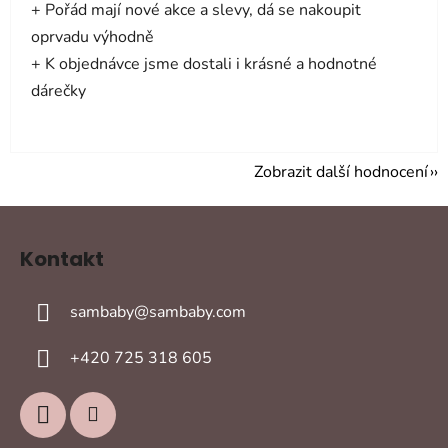
+ Pořád mají nové akce a slevy, dá se nakoupit
oprvadu výhodně
+ K objednávce jsme dostali i krásné a hodnotné
dárečky
Zobrazit další hodnocení
Z
á
Kontakt
p
a
sambaby
@
sambaby.com
t
í
+420 725 318 605