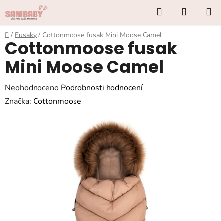
Přejít
Hledat
NÁKUP
na
KOŠÍK
obsah
Domů
/
Fusaky
/
Cottonmoose fusak Mini Moose Camel
Cottonmoose fusak
Mini Moose Camel
Průměrné
Neohodnoceno
Podrobnosti hodnocení
hodnocení
Značka:
Cottonmoose
produktu
je
0,0
z
5
hvězdiček.