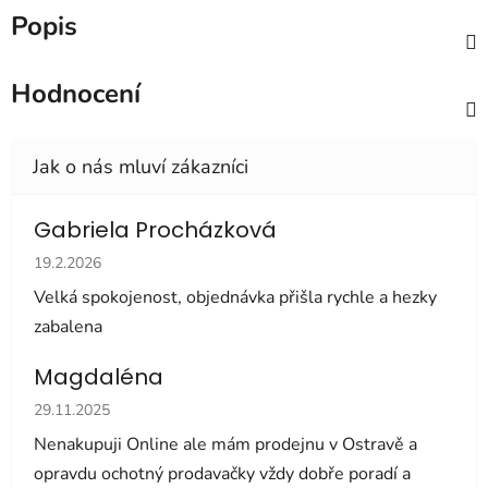
Popis
Hodnocení
Gabriela Procházková
Hodnocení obchodu je 5 z 5 hvězdiček.
19.2.2026
Velká spokojenost, objednávka přišla rychle a hezky
zabalena
Magdaléna
Hodnocení obchodu je 5 z 5 hvězdiček.
29.11.2025
Nenakupuji Online ale mám prodejnu v Ostravě a
opravdu ochotný prodavačky vždy dobře poradí a