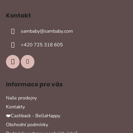
Z
á
Kontakt
p
a
sambaby
@
sambaby.com
t
í
+420 725 318 605
Informace pro vás
Naše prodejny
Kontakty
❤️Cashback - BellaHappy
Obchodní podmínky