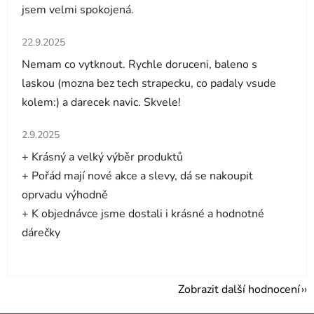
jsem velmi spokojená.
Hodnocení obchodu je 5 z 5 hvězdiček.
22.9.2025
Nemam co vytknout. Rychle doruceni, baleno s
laskou (mozna bez tech strapecku, co padaly vsude
kolem:) a darecek navic. Skvele!
Hodnocení obchodu je 5 z 5 hvězdiček.
2.9.2025
+ Krásný a velký výběr produktů
+ Pořád mají nové akce a slevy, dá se nakoupit
oprvadu výhodně
+ K objednávce jsme dostali i krásné a hodnotné
dárečky
Zobrazit další hodnocení