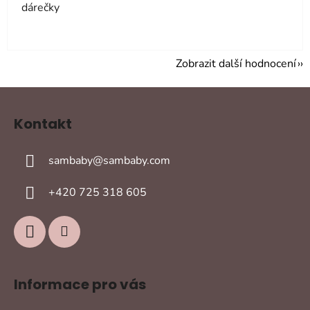
dárečky
Zobrazit další hodnocení
Z
á
Kontakt
p
a
sambaby
@
sambaby.com
t
í
+420 725 318 605
Informace pro vás