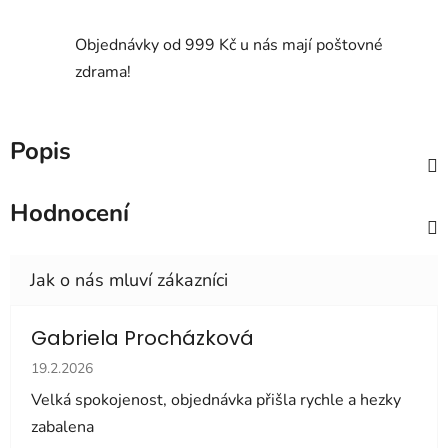
Objednávky od 999 Kč u nás mají poštovné
zdrama!
Popis
Hodnocení
Gabriela Procházková
Hodnocení obchodu je 5 z 5 hvězdiček.
19.2.2026
Velká spokojenost, objednávka přišla rychle a hezky
zabalena