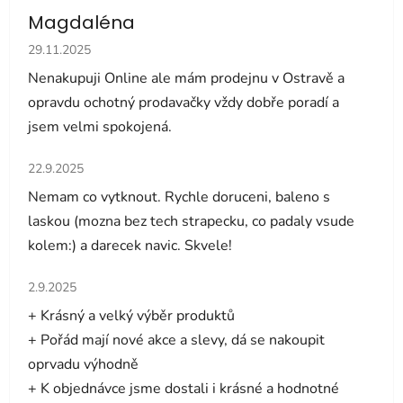
Magdaléna
Hodnocení obchodu je 5 z 5 hvězdiček.
29.11.2025
Nenakupuji Online ale mám prodejnu v Ostravě a
opravdu ochotný prodavačky vždy dobře poradí a
jsem velmi spokojená.
Hodnocení obchodu je 5 z 5 hvězdiček.
22.9.2025
Nemam co vytknout. Rychle doruceni, baleno s
laskou (mozna bez tech strapecku, co padaly vsude
kolem:) a darecek navic. Skvele!
Hodnocení obchodu je 5 z 5 hvězdiček.
2.9.2025
+ Krásný a velký výběr produktů
+ Pořád mají nové akce a slevy, dá se nakoupit
oprvadu výhodně
+ K objednávce jsme dostali i krásné a hodnotné