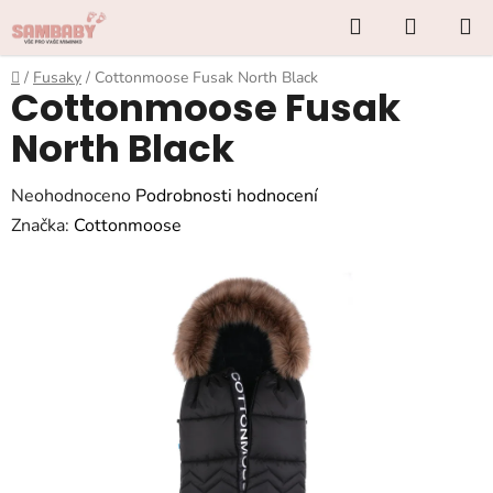
Přejít
Hledat
NÁKUP
na
KOŠÍK
obsah
Domů
/
Fusaky
/
Cottonmoose Fusak North Black
Cottonmoose Fusak
North Black
Průměrné
Neohodnoceno
Podrobnosti hodnocení
hodnocení
Značka:
Cottonmoose
produktu
je
0,0
z
5
hvězdiček.