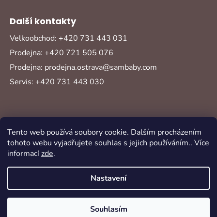
Další kontakty
Velkoobchod: +420 731 443 031
Prodejna: +420 721 505 076
Prodejna: prodejna.ostrava@sambaby.com
Servis: +420 731 443 030
Tento web používá soubory cookie. Dalším procházením
tohoto webu vyjadřujete souhlas s jejich používáním.. Více
informací
zde
.
Vytvořil Shoptet
Copyright 2026
Sambaby
. Všechna práva
Nastavení
vyhrazena.
Souhlasím