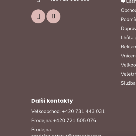
❤️Cash
Obchod
Podmín
Doprav
Lhůta 
Reklam
Vrácení
Velko
Veletr
Služba
Další kontakty
Velkoobchod: +420 731 443 031
Prodejna: +420 721 505 076
Prodejna: