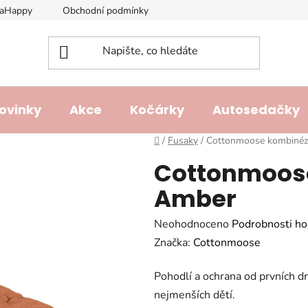
laHappy
Obchodní podmínky
Podmínky ochrany osobních ú
ovinky
Akce
Kočárky
Autosedačky
Domů
/
Fusaky
/
Cottonmoose kombiné
Cottonmoos
Amber
Průměrné
Neohodnoceno
Podrobnosti ho
hodnocení
Značka:
Cottonmoose
produktu
Pohodlí a ochrana od prvních 
je
nejmenších dětí.
0,0