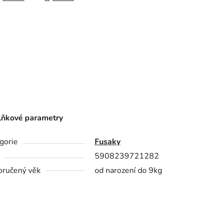
ňkové parametry
gorie
Fusaky
5908239721282
ručený věk
od narození do 9kg