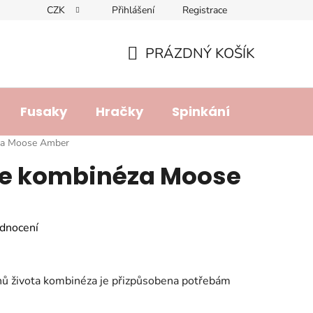
CZK
Přihlášení
Registrace
dajů
Doprava a platba
Lhůta pro vyřízení reklamace
R
PRÁZDNÝ KOŠÍK
NÁKUPNÍ
KOŠÍK
Fusaky
Hračky
Spinkání
Přebalo
za Moose Amber
e kombinéza Moose
dnocení
dnů života kombinéza je přizpůsobena potřebám