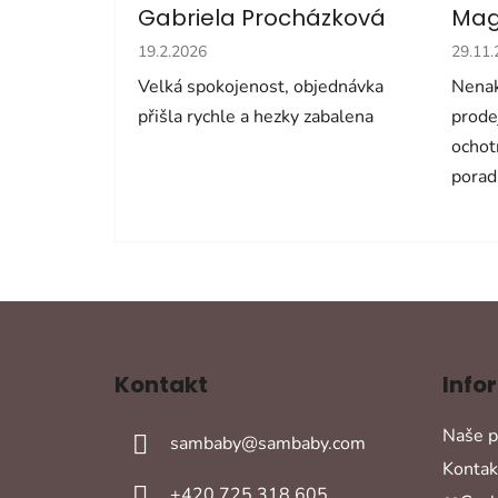
Gabriela Procházková
Mag
Hodnocení obchodu je 5 z 5 hvězdiček.
Hodno
19.2.2026
29.11
Velká spokojenost, objednávka
Nenak
přišla rychle a hezky zabalena
prode
ochot
porad
Z
á
Kontakt
Info
p
a
Naše p
sambaby
@
sambaby.com
t
Kontak
í
+420 725 318 605