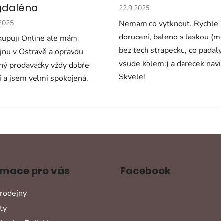
Hodnocení obchodu je 5 z 5 
daléna
22.9.2025
cení obchodu je 5 z 5 hvězdiček.
.2025
Nemam co vytknout. Rychle
doruceni, baleno s laskou (
upuji Online ale mám
bez tech strapecku, co padal
jnu v Ostravě a opravdu
vsude kolem:) a darecek navi
ný prodavačky vždy dobře
Skvele!
í a jsem velmi spokojená.
rmace pro vás
Facebook
rodejny
ty