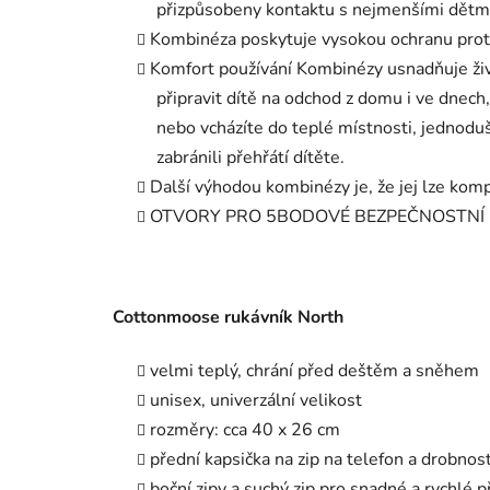
přizpůsobeny kontaktu s nejmenšími dětmi 
Kombinéza poskytuje vysokou ochranu proti
Komfort používání Kombinézy usnadňuje živ
připravit dítě na odchod z domu i ve dnech
nebo vcházíte do teplé místnosti, jednoduš
zabránili přehřátí dítěte.
Další výhodou kombinézy je, že jej lze komp
OTVORY PRO 5BODOVÉ BEZPEČNOSTNÍ
Cottonmoose rukávník North
velmi teplý, chrání před deštěm a sněhem
unisex, univerzální velikost
rozměry: cca 40 x 26 cm
přední kapsička na zip na telefon a drobn
boční zipy a suchý zip pro snadné a rychlé 