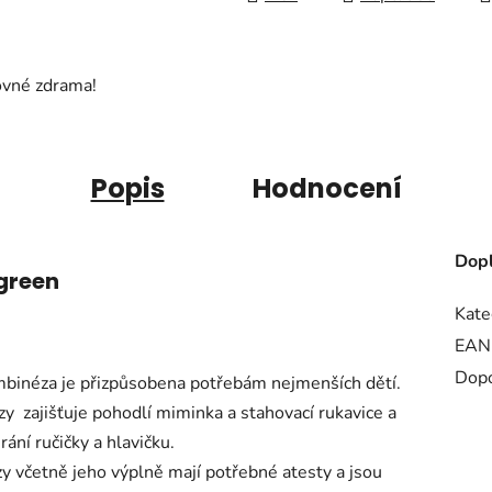
ovné zdrama!
Popis
Hodnocení
Dopl
green
Kate
EAN
Dopo
ombinéza je přizpůsobena potřebám nejmenších dětí.
zy zajišťuje pohodlí miminka a stahovací rukavice a
ní ručičky a hlavičku.
y včetně jeho výplně mají potřebné atesty a jsou