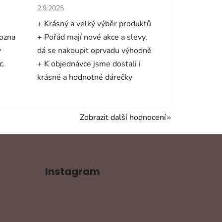
hvězdiček.
Hodnocení obchodu je 5 z 5 hvězdiček.
2.9.2025
+ Krásný a velký výběr produktů
mozna
+ Pořád mají nové akce a slevy,
y
dá se nakoupit oprvadu výhodně
c.
+ K objednávce jsme dostali i
krásné a hodnotné dárečky
Zobrazit další hodnocení
Instagram