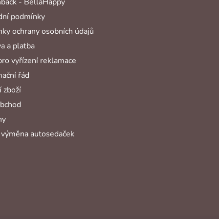
back - BellaHappy
ní podmínky
ky ochrany osobních údajů
a a platba
pro vyřízení reklamace
ační řád
 zboží
obchod
hy
 výměna autosedaček