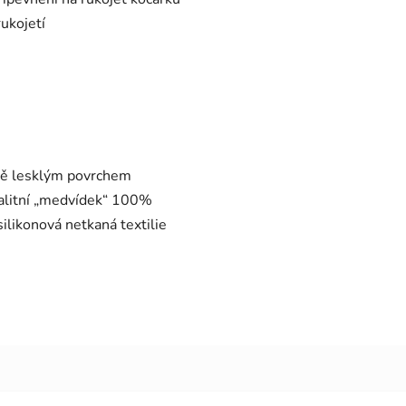
ukojetí
ově lesklým povrchem
kvalitní „medvídek“ 100%
silikonová netkaná textilie