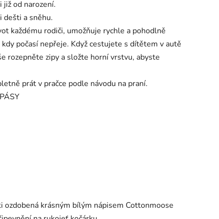
již od narození.
 dešti a sněhu.
ot každému rodiči, umožňuje rychle a pohodlně
, kdy počasí nepřeje. Když cestujete s dítětem v autě
e rozepněte zipy a složte horní vrstvu, abyste
letně prát v pračce podle návodu na praní.
 PÁSY
osti ozdobená krásným bílým nápisem Cottonmoose
připevnění na rukojeť kočárku