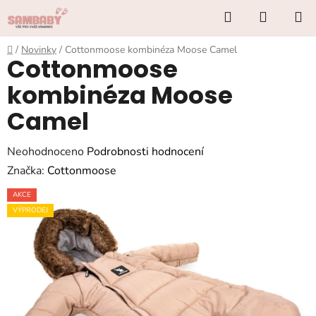
Přejít
Hledat
NÁKUP
na
KOŠÍK
obsah
Domů
/
Novinky
/
Cottonmoose kombinéza Moose Camel
Cottonmoose
kombinéza Moose
Camel
Průměrné
Neohodnoceno
Podrobnosti hodnocení
hodnocení
Značka:
Cottonmoose
produktu
AKCE
je
VÝPRODEJ
0,0
z
5
hvězdiček.