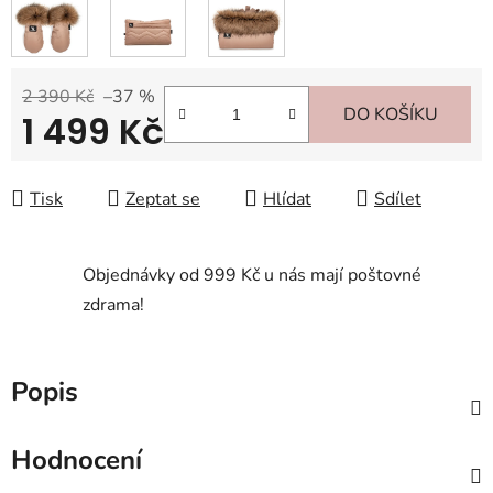
2 390 Kč
–37 %
DO KOŠÍKU
1 499 Kč
Měrná cena:
Tisk
Zeptat se
Hlídat
Sdílet
Objednávky od 999 Kč u nás mají poštovné
zdrama!
Popis
Hodnocení