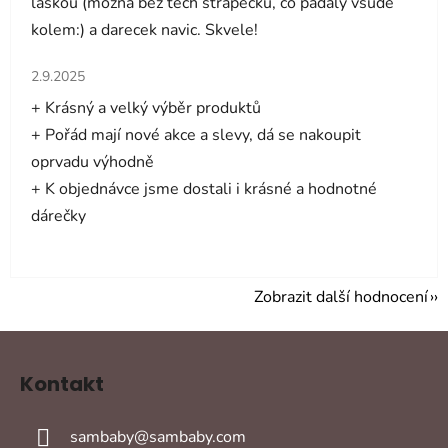
laskou (mozna bez tech strapecku, co padaly vsude
kolem:) a darecek navic. Skvele!
Hodnocení obchodu je 5 z 5 hvězdiček.
2.9.2025
+ Krásný a velký výběr produktů
+ Pořád mají nové akce a slevy, dá se nakoupit
oprvadu výhodně
+ K objednávce jsme dostali i krásné a hodnotné
dárečky
Zobrazit další hodnocení
Z
á
Kontakt
p
a
sambaby
@
sambaby.com
t