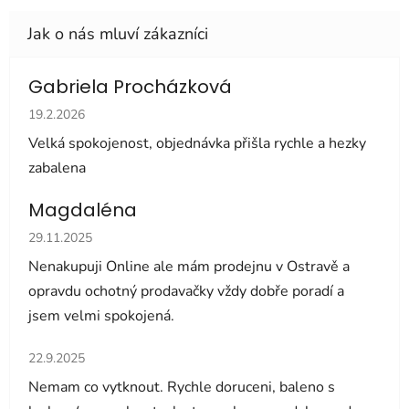
Gabriela Procházková
Hodnocení obchodu je 5 z 5 hvězdiček.
19.2.2026
Velká spokojenost, objednávka přišla rychle a hezky
zabalena
Magdaléna
Hodnocení obchodu je 5 z 5 hvězdiček.
29.11.2025
Nenakupuji Online ale mám prodejnu v Ostravě a
opravdu ochotný prodavačky vždy dobře poradí a
jsem velmi spokojená.
Hodnocení obchodu je 5 z 5 hvězdiček.
22.9.2025
Nemam co vytknout. Rychle doruceni, baleno s