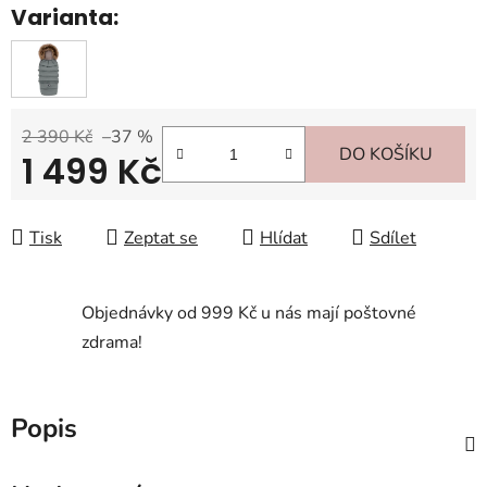
Varianta:
2 390 Kč
–37 %
DO KOŠÍKU
1 499 Kč
Měrná cena:
Tisk
Zeptat se
Hlídat
Sdílet
Objednávky od 999 Kč u nás mají poštovné
zdrama!
Popis