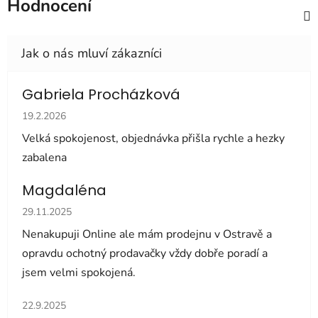
Hodnocení
Gabriela Procházková
Hodnocení obchodu je 5 z 5 hvězdiček.
19.2.2026
Velká spokojenost, objednávka přišla rychle a hezky
zabalena
Magdaléna
Hodnocení obchodu je 5 z 5 hvězdiček.
29.11.2025
Nenakupuji Online ale mám prodejnu v Ostravě a
opravdu ochotný prodavačky vždy dobře poradí a
jsem velmi spokojená.
Hodnocení obchodu je 5 z 5 hvězdiček.
22.9.2025