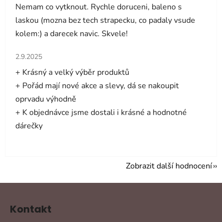
Nemam co vytknout. Rychle doruceni, baleno s
laskou (mozna bez tech strapecku, co padaly vsude
kolem:) a darecek navic. Skvele!
Hodnocení obchodu je 5 z 5 hvězdiček.
2.9.2025
+ Krásný a velký výběr produktů
+ Pořád mají nové akce a slevy, dá se nakoupit
oprvadu výhodně
+ K objednávce jsme dostali i krásné a hodnotné
dárečky
Zobrazit další hodnocení
Z
á
Kontakt
p