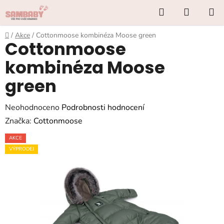
Přejít
Hledat
NÁKUP
na
KOŠÍK
obsah
Domů
/
Akce
/
Cottonmoose kombinéza Moose green
Cottonmoose
kombinéza Moose
green
Průměrné
Neohodnoceno
Podrobnosti hodnocení
hodnocení
Značka:
Cottonmoose
produktu
AKCE
je
VÝPRODEJ
0,0
z
5
hvězdiček.