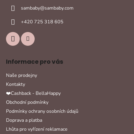
a
sambaby
@
sambaby.com
t
í
+420 725 318 605
Informace pro vás
Naše prodejny
Kontakty
❤️Cashback - BellaHappy
Obchodní podmínky
Podmínky ochrany osobních údajů
Doprava a platba
Lhůta pro vyřízení reklamace