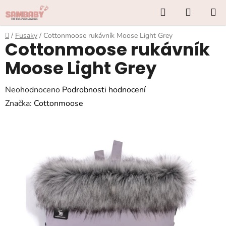
Přejít
Hledat
NÁKUP
na
KOŠÍK
obsah
Domů
/
Fusaky
/
Cottonmoose rukávník Moose Light Grey
Cottonmoose rukávník
Moose Light Grey
Průměrné
Neohodnoceno
Podrobnosti hodnocení
hodnocení
Značka:
Cottonmoose
produktu
je
0,0
z
5
hvězdiček.