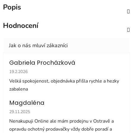
Popis
Hodnocení
Gabriela Procházková
Hodnocení obchodu je 5 z 5 hvězdiček.
19.2.2026
Velká spokojenost, objednávka přišla rychle a hezky
zabalena
Magdaléna
Hodnocení obchodu je 5 z 5 hvězdiček.
29.11.2025
Nenakupuji Online ale mám prodejnu v Ostravě a
opravdu ochotný prodavačky vždy dobře poradí a