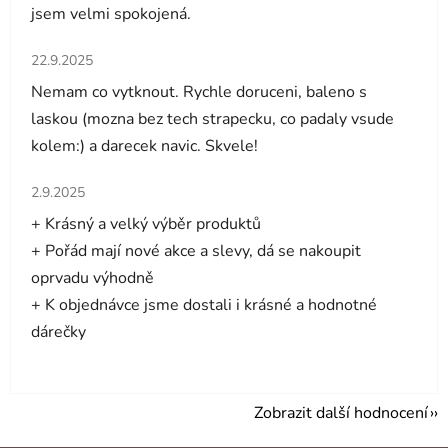
jsem velmi spokojená.
Hodnocení obchodu je 5 z 5 hvězdiček.
22.9.2025
Nemam co vytknout. Rychle doruceni, baleno s
laskou (mozna bez tech strapecku, co padaly vsude
kolem:) a darecek navic. Skvele!
Hodnocení obchodu je 5 z 5 hvězdiček.
2.9.2025
+ Krásný a velký výběr produktů
+ Pořád mají nové akce a slevy, dá se nakoupit
oprvadu výhodně
+ K objednávce jsme dostali i krásné a hodnotné
dárečky
Zobrazit další hodnocení