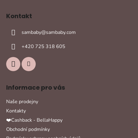
Z
á
Kontakt
p
a
sambaby
@
sambaby.com
t
í
+420 725 318 605
Informace pro vás
Naše prodejny
Kontakty
❤️Cashback - BellaHappy
Obchodní podmínky